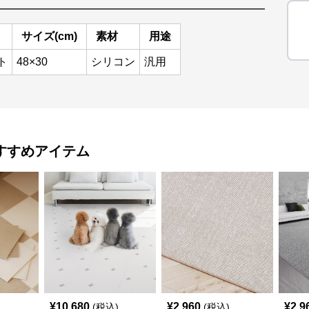
サイズ(cm)
素材
用途
ト
48×30
シリコン
汎用
すすめアイテム
¥
10,680
¥
2,960
¥
2,9
(税込)
(税込)