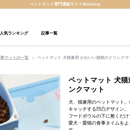
ペットマット
専門通販サイト
Mofuhug
人気ランキング
記事一覧
食事マットの一覧
›
ペットマット 犬猫兼用 かわいい猫柄のドリンクマ
ペットマット 犬猫
ンクマット
犬、猫兼用のペットマット。
キャッチする凹凸デザイン。
フードボウルの下に敷くだけ
愛犬・愛猫の食事タイムをよ
す。