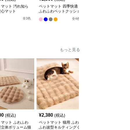
トマット 汚れ知ら
ペットマット 四季快適
ペットマット 犬猫兼用
安心マット
ふわふわペットクッショ
まるっとマット やすら
ン
ぎの寝床
全
3
色
全
4
色
9
もっと見る
00
¥
2,380
¥
2,210
(税込)
(税込)
(税込)
トマット ふわふわ
ペットマット 猫用 ふわ
ペットマット 猫用 天然
型立体ボリューム猫
ふわ波型キルティングく
素材編み込みラグマット