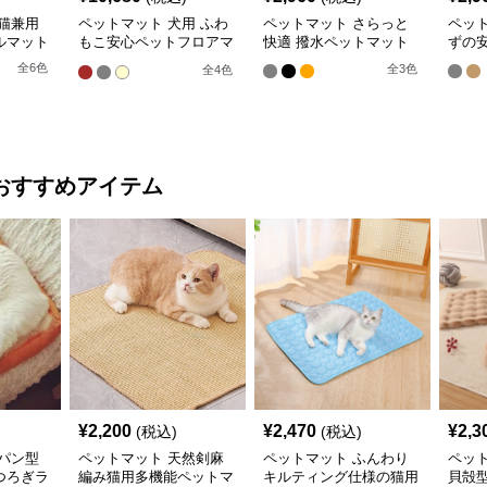
猫兼用
ペットマット 犬用 ふわ
ペットマット さらっと
ペッ
ルマット
もこ安心ペットフロアマ
快適 撥水ペットマット
ずの
ット
全
6
色
全
3
色
全
4
色
おすすめアイテム
¥
2,200
¥
2,470
¥
2,3
(税込)
(税込)
パン型
ペットマット 天然剣麻
ペットマット ふんわり
ペッ
つろぎラ
編み猫用多機能ペットマ
キルティング仕様の猫用
貝殻