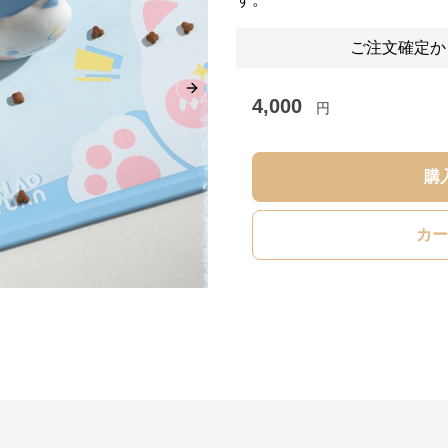
ご注文確定か
Next slide
4,000
円
購
カー