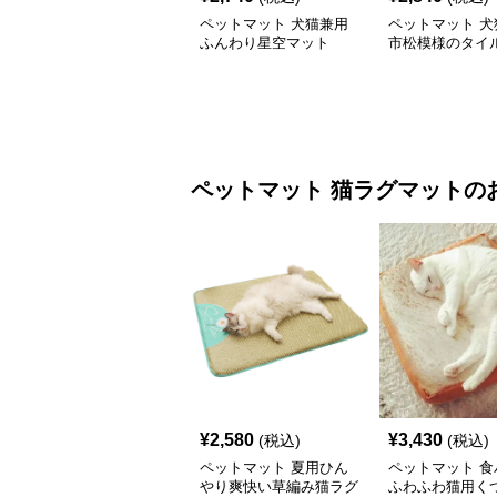
ペットマット 犬猫兼用
ペットマット 犬
ふんわり星空マット
市松模様のタイ
ペットマット
猫ラグマット
の
¥
2,580
¥
3,430
(税込)
(税込)
ペットマット 夏用ひん
ペットマット 食
やり爽快い草編み猫ラグ
ふわふわ猫用く