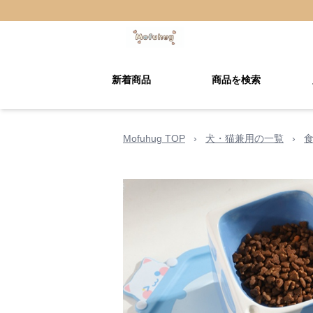
新着商品
商品を検索
Mofuhug TOP
›
犬・猫兼用の一覧
›