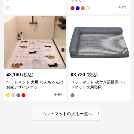
ト
間マット
全
4
色
¥
3,160
¥
3,720
(税込)
(税込)
ペットマット 犬用 わんちゃんの
ペットマット 枕付き縞模様ペッ
お家デザインマット
トマット犬用寝床
全
4
色
›
ペットマット
の
犬用
一覧へ