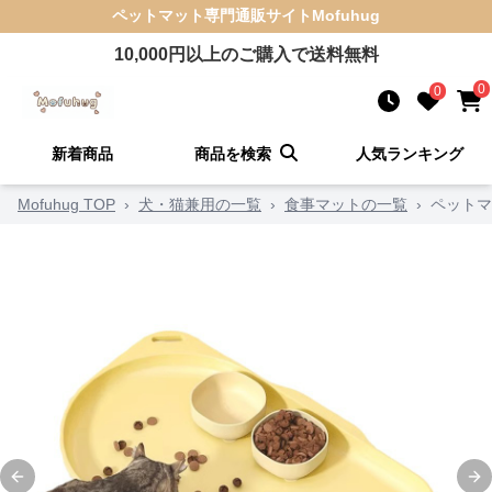
ペットマット
専門通販サイト
Mofuhug
10,000
円以上のご購入で送料無料
0
0
新着商品
商品を検索
人気ランキング
Mofuhug TOP
›
犬・猫兼用の一覧
›
食事マットの一覧
›
ペットマ
Previous slide
Ne