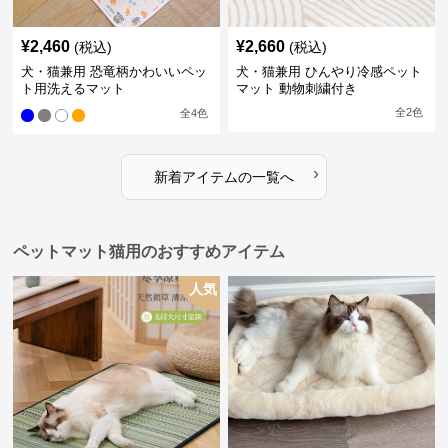
¥
2,460
¥
2,660
(税込)
(税込)
犬・猫兼用 恐竜柄かわいいペッ
犬・猫兼用 ひんやり冷感ペット
ト用洗えるマット
マット 動物刺繍付き
全
2
色
全
4
色
›
新着アイテムの一覧へ
ペットマット猫用のおすすめアイテム
人気