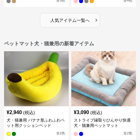
全
3
色
全
4
色
›
人気アイテム一覧へ
ペットマット犬・猫兼用の新着アイテム
¥
2,940
¥
3,090
(税込)
(税込)
犬・猫兼用 バナナ形ふわふわペ
ストライプ縁取りひんやり快適
ット用クッションベッド
犬・猫兼用ペットマット
全
2
色
全
2
色