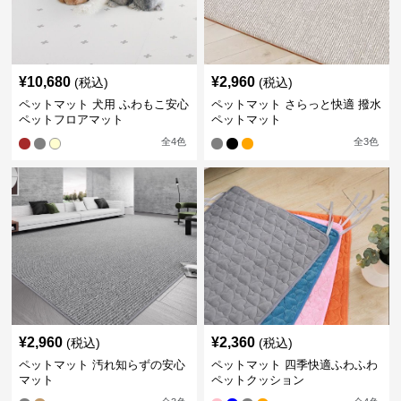
¥
10,680
¥
2,960
(税込)
(税込)
ペットマット 犬用 ふわもこ安心
ペットマット さらっと快適 撥水
ペットフロアマット
ペットマット
全
4
色
全
3
色
¥
2,960
¥
2,360
(税込)
(税込)
ペットマット 汚れ知らずの安心
ペットマット 四季快適ふわふわ
マット
ペットクッション