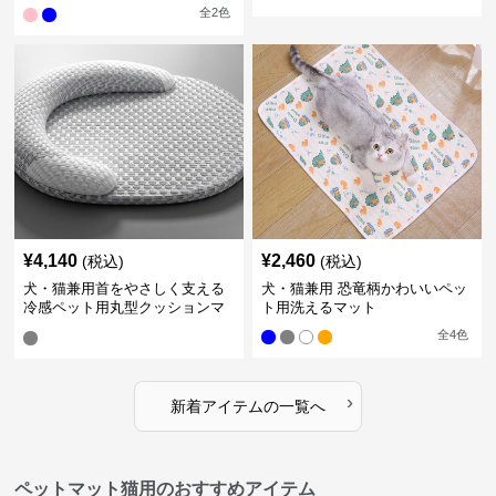
全
2
色
¥
4,140
¥
2,460
(税込)
(税込)
犬・猫兼用首をやさしく支える
犬・猫兼用 恐竜柄かわいいペッ
冷感ペット用丸型クッションマ
ト用洗えるマット
ット
全
4
色
›
新着アイテムの一覧へ
ペットマット猫用のおすすめアイテム