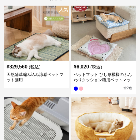
人気
¥
329,560
¥
6,020
(税込)
(税込)
天然蒲草編み込み涼感ペットマ
ペットマット ひし形模様のふん
ット猫用
わりクッション猫用ペットマッ
ト
全
2
色