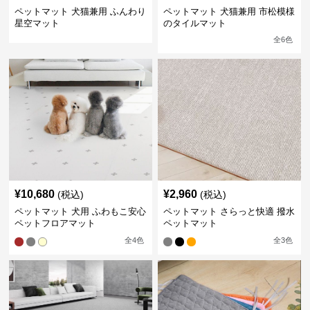
ペットマット 犬猫兼用 ふんわり
ペットマット 犬猫兼用 市松模様
星空マット
のタイルマット
全
6
色
¥
10,680
¥
2,960
(税込)
(税込)
ペットマット 犬用 ふわもこ安心
ペットマット さらっと快適 撥水
ペットフロアマット
ペットマット
全
4
色
全
3
色