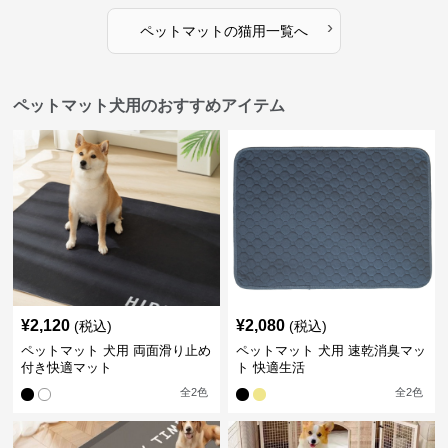
›
ペットマット
の
猫用
一覧へ
ペットマット犬用のおすすめアイテム
¥
2,120
¥
2,080
(税込)
(税込)
ペットマット 犬用 両面滑り止め
ペットマット 犬用 速乾消臭マッ
付き快適マット
ト 快適生活
全
2
色
全
2
色