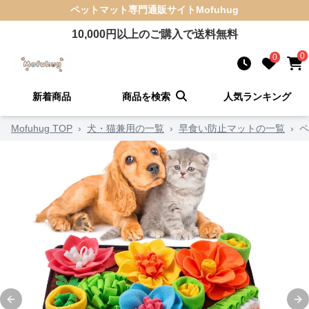
ペットマット
専門通販サイト
Mofuhug
10,000
円以上のご購入で送料無料
0
0
新着商品
商品を検索
人気ランキング
Mofuhug TOP
›
犬・猫兼用の一覧
›
早食い防止マットの一覧
›
ペ
Previous slide
Ne