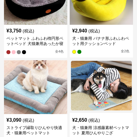
¥
3,750
¥
2,940
(税込)
(税込)
ペットマット ふわふわ楕円形ペ
犬・猫兼用 バナナ形ふわふわペ
ットベッド 犬猫兼用あったか寝
ット用クッションベッド
床
全
2
色
全
4
色
¥
3,090
¥
2,650
(税込)
(税込)
ストライプ縁取りひんやり快適
犬・猫兼用 涼感藤素材ペットマ
犬・猫兼用ペットマット
ット 夏用ひんやりござ