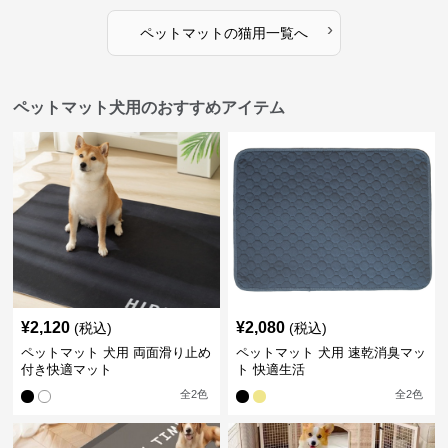
›
ペットマット
の
猫用
一覧へ
ペットマット犬用のおすすめアイテム
¥
2,120
¥
2,080
(税込)
(税込)
ペットマット 犬用 両面滑り止め
ペットマット 犬用 速乾消臭マッ
付き快適マット
ト 快適生活
全
2
色
全
2
色