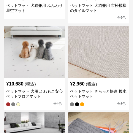
ペットマット 犬猫兼用 ふんわり
ペットマット 犬猫兼用 市松模様
星空マット
のタイルマット
全
6
色
¥
10,680
¥
2,960
(税込)
(税込)
ペットマット 犬用 ふわもこ安心
ペットマット さらっと快適 撥水
ペットフロアマット
ペットマット
全
4
色
全
3
色