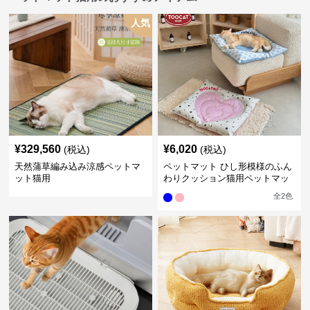
人気
¥
329,560
¥
6,020
(税込)
(税込)
天然蒲草編み込み涼感ペットマ
ペットマット ひし形模様のふん
ット猫用
わりクッション猫用ペットマッ
ト
全
2
色