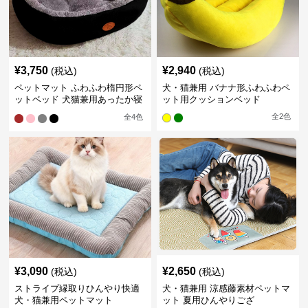
¥
3,750
¥
2,940
(税込)
(税込)
ペットマット ふわふわ楕円形ペ
犬・猫兼用 バナナ形ふわふわペ
ットベッド 犬猫兼用あったか寝
ット用クッションベッド
床
全
2
色
全
4
色
¥
3,090
¥
2,650
(税込)
(税込)
ストライプ縁取りひんやり快適
犬・猫兼用 涼感藤素材ペットマ
犬・猫兼用ペットマット
ット 夏用ひんやりござ