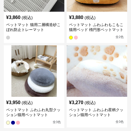
¥
3,860
¥
3,880
(税込)
(税込)
ペットマット 猫用二層構造砂こ
ペットマット ふわふわもこもこ
ぼれ防止トレーマット
猫用ベッド 楕円形ペットマット
全
2
色
¥
3,950
¥
3,270
(税込)
(税込)
ペットマット ふわふわ丸型クッ
ペットマット ふわふわ星柄クッ
ション猫用ペットマット
ション猫用ペットマット
全
3
色
全
3
色