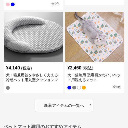
全
2
色
¥
4,140
¥
2,460
(税込)
(税込)
犬・猫兼用首をやさしく支える
犬・猫兼用 恐竜柄かわいいペッ
冷感ペット用丸型クッションマ
ト用洗えるマット
ット
全
4
色
›
新着アイテムの一覧へ
ペットマット猫用のおすすめアイテム