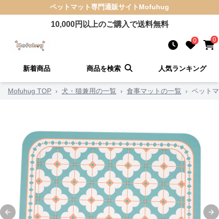
ペットマット
専門通販サイト
Mofuhug
10,000
円以上のご購入で送料無料
0
0
新着商品
商品を検索
人気ランキング
Mofuhug TOP
›
犬・猫兼用の一覧
›
食事マットの一覧
›
ペットマ
Previous slide
Ne