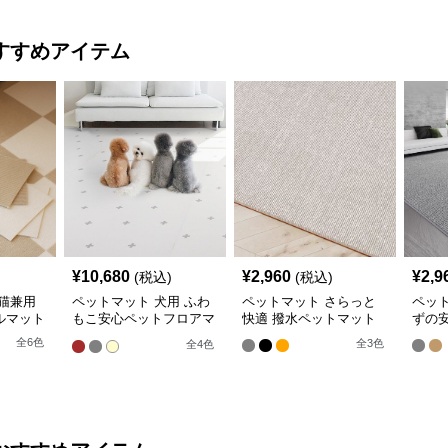
すすめアイテム
¥
10,680
¥
2,960
¥
2,9
(税込)
(税込)
猫兼用
ペットマット 犬用 ふわ
ペットマット さらっと
ペッ
ルマット
もこ安心ペットフロアマ
快適 撥水ペットマット
ずの
ット
全
6
色
全
3
色
全
4
色
おすすめアイテム