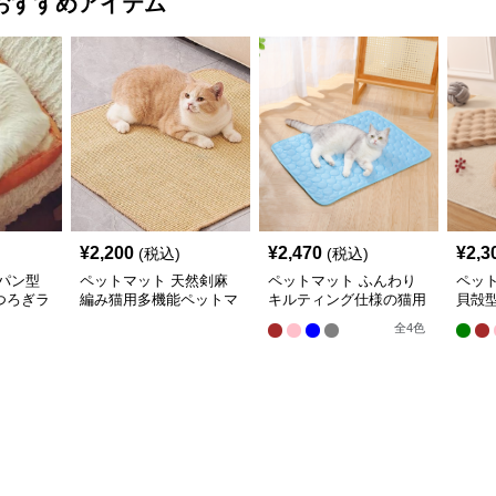
¥
2,200
¥
2,470
¥
2,3
(税込)
(税込)
パン型
ペットマット 天然剣麻
ペットマット ふんわり
ペッ
つろぎラ
編み猫用多機能ペットマ
キルティング仕様の猫用
貝殻
ット
快適ラグマット
ラグ
全
4
色