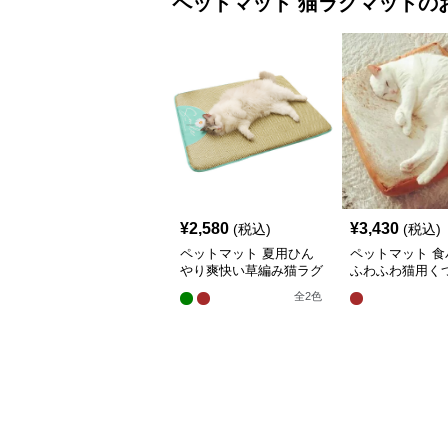
¥
2,580
¥
3,430
(税込)
(税込)
ペットマット 夏用ひん
ペットマット 食
やり爽快い草編み猫ラグ
ふわふわ猫用く
マット
グマット
全
2
色