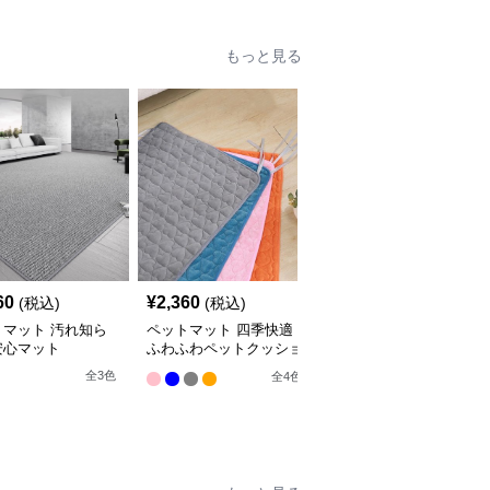
もっと見る
60
¥
2,360
¥
2,660
(税込)
(税込)
(税込)
トマット 汚れ知ら
ペットマット 四季快適
ペットマット 犬猫兼用
安心マット
ふわふわペットクッショ
まるっとマット やすら
ン
ぎの寝床
全
3
色
全
4
色
9
もっと見る