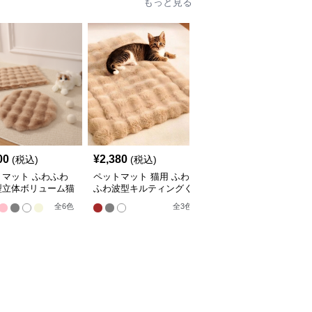
00
¥
2,380
¥
2,210
(税込)
(税込)
(税込)
トマット ふわふわ
ペットマット 猫用 ふわ
ペットマット 猫用 天然
型立体ボリューム猫
ふわ波型キルティングく
素材編み込みラグマット
マット
つろぎマット
全
4
色
全
6
色
全
3
色