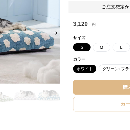
ご注文確定か
3,120
円
Next slide
サイズ
S
M
L
カラー
ホワイト
グリーン+フラ
購
カー