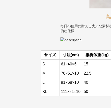
高
毎日の使用に耐える丈夫な素材
的な仕様
サイズ
寸法(cm)
推奨体重(kg)
S
61×40×6
15
M
76×51×10
22.5
L
91×68×10
40
XL
111×81×10
50