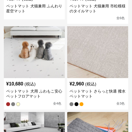
ペットマット 犬猫兼用 ふんわり
ペットマット 犬猫兼用 市松模様
星空マット
のタイルマット
全
6
色
¥
10,680
¥
2,960
(税込)
(税込)
ペットマット 犬用 ふわもこ安心
ペットマット さらっと快適 撥水
ペットフロアマット
ペットマット
全
4
色
全
3
色