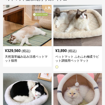
人気
¥
329,560
¥
3,890
(税込)
(税込)
天然蒲草編み込み涼感ペットマ
ペットマット ふわふわ極柔ラビ
ット猫用
ット調猫用ペットマット