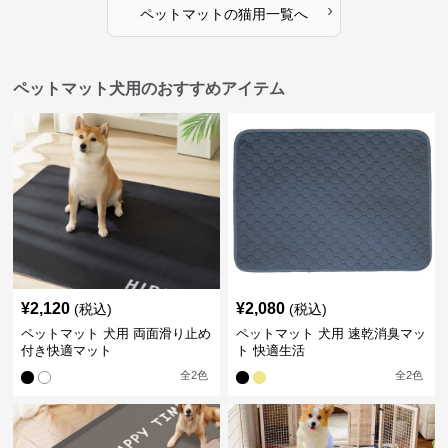
›
ペットマット
の
猫用
一覧へ
ペットマット犬用のおすすめアイテム
¥
2,120
¥
2,080
(税込)
(税込)
ペットマット 犬用 両面滑り止め
ペットマット 犬用 速乾消臭マッ
付き快適マット
ト 快適生活
全
2
色
全
2
色