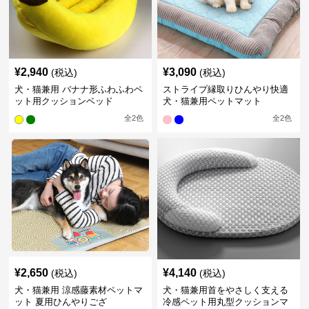
¥
2,940
¥
3,090
(税込)
(税込)
犬・猫兼用 バナナ形ふわふわペ
ストライプ縁取りひんやり快適
ット用クッションベッド
犬・猫兼用ペットマット
全
2
色
全
2
色
¥
2,650
¥
4,140
(税込)
(税込)
犬・猫兼用 涼感藤素材ペットマ
犬・猫兼用首をやさしく支える
ット 夏用ひんやりござ
冷感ペット用丸型クッションマ