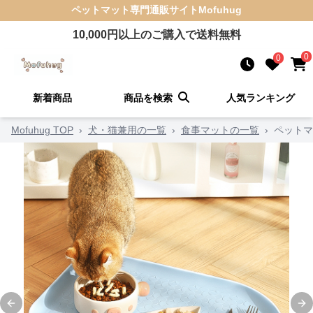
ペットマット
専門通販サイト
Mofuhug
10,000
円以上のご購入で送料無料
0
0
新着商品
商品を検索
人気ランキング
Mofuhug TOP
›
犬・猫兼用の一覧
›
食事マットの一覧
›
ペットマ
Previous slide
Ne