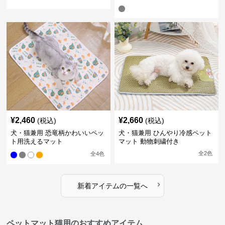
ット
¥
2,460
¥
2,660
(税込)
(税込)
犬・猫兼用 恐竜柄かわいいペッ
犬・猫兼用 ひんやり冷感ペット
ト用洗えるマット
マット 動物刺繍付き
全
2
色
全
4
色
›
新着アイテムの一覧へ
ペットマット猫用のおすすめアイテム