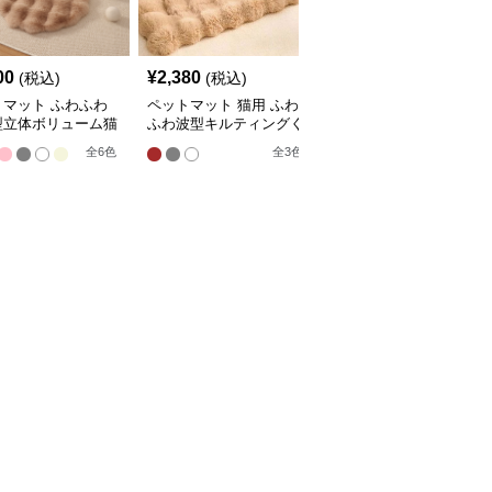
00
¥
2,380
¥
2,210
(税込)
(税込)
(税込)
トマット ふわふわ
ペットマット 猫用 ふわ
ペットマット 猫用 天然
型立体ボリューム猫
ふわ波型キルティングく
素材編み込みラグマット
マット
つろぎマット
全
4
色
全
6
色
全
3
色