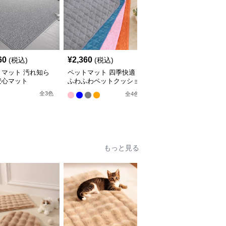
60
¥
2,360
¥
2,660
(税込)
(税込)
(税込)
トマット 汚れ知ら
ペットマット 四季快適
ペットマット 犬猫兼用
安心マット
ふわふわペットクッショ
まるっとマット やすら
ン
ぎの寝床
全
3
色
全
4
色
9
もっと見る