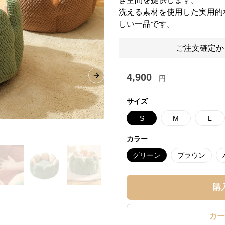
洗える素材を使用した実用的
しい一品です。
ご注文確定か
4,900
円
Next slide
サイズ
S
M
L
カラー
グリーン
ブラウン
購
カー