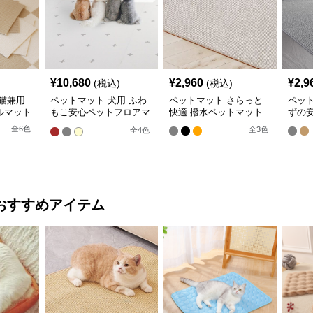
¥
10,680
¥
2,960
¥
2,9
(税込)
(税込)
猫兼用
ペットマット 犬用 ふわ
ペットマット さらっと
ペッ
ルマット
もこ安心ペットフロアマ
快適 撥水ペットマット
ずの
ット
全
6
色
全
3
色
全
4
色
おすすめアイテム