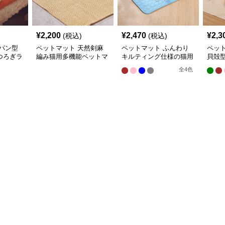
¥
2,200
¥
2,470
¥
2,3
(税込)
(税込)
パン型
ペットマット 天然剣麻
ペットマット ふんわり
ペッ
つろぎラ
編み猫用多機能ペットマ
キルティング仕様の猫用
貝殻
ット
快適ラグマット
ラグ
全
4
色