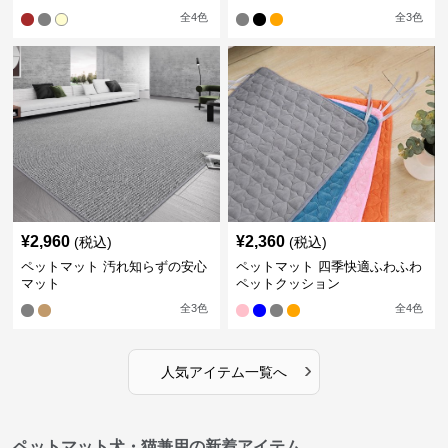
全
4
色
全
3
色
¥
2,960
¥
2,360
(税込)
(税込)
ペットマット 汚れ知らずの安心
ペットマット 四季快適ふわふわ
マット
ペットクッション
全
3
色
全
4
色
›
人気アイテム一覧へ
ペットマット犬・猫兼用の新着アイテム