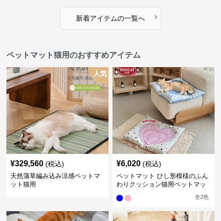
›
新着アイテムの一覧へ
ペットマット猫用のおすすめアイテム
人気
¥
329,560
¥
6,020
(税込)
(税込)
天然蒲草編み込み涼感ペットマ
ペットマット ひし形模様のふん
ット猫用
わりクッション猫用ペットマッ
ト
全
2
色