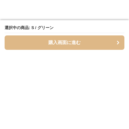
選択中の商品: S / グリーン
選択中の商品: S / グリーン
購入画面に進む
購入画面に進む
Mofuhug
について