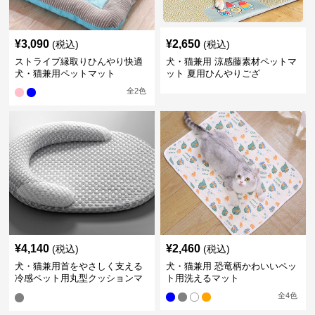
¥
3,090
¥
2,650
(税込)
(税込)
ストライプ縁取りひんやり快適
犬・猫兼用 涼感藤素材ペットマ
犬・猫兼用ペットマット
ット 夏用ひんやりござ
全
2
色
¥
4,140
¥
2,460
(税込)
(税込)
犬・猫兼用首をやさしく支える
犬・猫兼用 恐竜柄かわいいペッ
冷感ペット用丸型クッションマ
ト用洗えるマット
ット
全
4
色