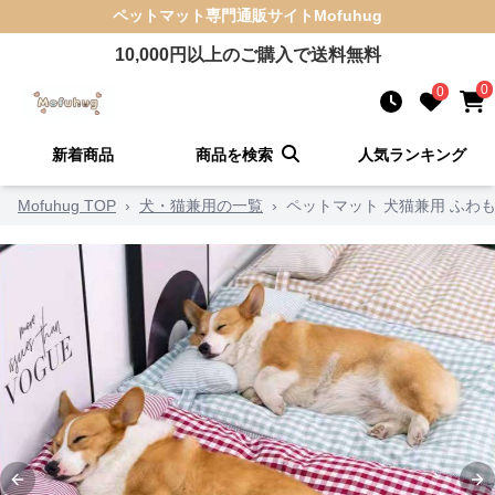
ペットマット
専門通販サイト
Mofuhug
10,000
円以上のご購入で送料無料
0
0
新着商品
商品を検索
人気ランキング
Mofuhug TOP
›
犬・猫兼用の一覧
›
ペットマット 犬猫兼用 ふわ
Previous slide
Ne