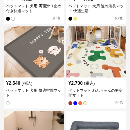
ペットマット 犬用 両面滑り止め
ペットマット 犬用 速乾消臭マッ
付き快適マット
ト 快適生活
全
2
色
全
2
色
¥
2,540
¥
2,700
(税込)
(税込)
ペットマット 犬用 快適空間マッ
ペットマット わんちゃんの夢空
ト
間マット
全
4
色