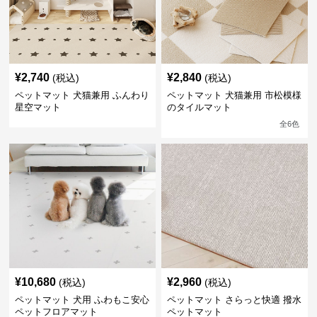
¥
2,740
¥
2,840
(税込)
(税込)
ペットマット 犬猫兼用 ふんわり
ペットマット 犬猫兼用 市松模様
星空マット
のタイルマット
全
6
色
¥
10,680
¥
2,960
(税込)
(税込)
ペットマット 犬用 ふわもこ安心
ペットマット さらっと快適 撥水
ペットフロアマット
ペットマット