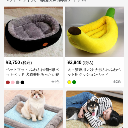
¥
3,750
¥
2,940
(税込)
(税込)
ペットマット ふわふわ楕円形ペ
犬・猫兼用 バナナ形ふわふわペ
ットベッド 犬猫兼用あったか寝
ット用クッションベッド
床
全
2
色
全
4
色