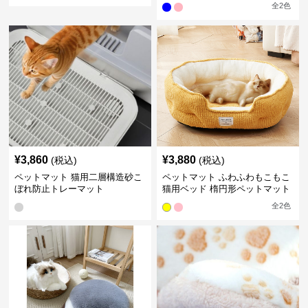
全
2
色
¥
3,860
¥
3,880
(税込)
(税込)
ペットマット 猫用二層構造砂こ
ペットマット ふわふわもこもこ
ぼれ防止トレーマット
猫用ベッド 楕円形ペットマット
全
2
色