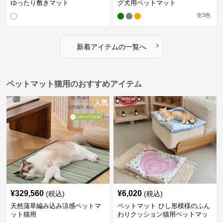
ゆったり敷きマット
グ犬用ペットマット
全
3
色
›
新着アイテムの一覧へ
ペットマット猫用のおすすめアイテム
人気
¥
329,560
¥
6,020
(税込)
(税込)
天然蒲草編み込み涼感ペットマ
ペットマット ひし形模様のふん
ット猫用
わりクッション猫用ペットマッ
ト