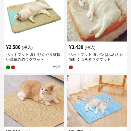
¥
2,580
¥
3,430
(税込)
(税込)
ペットマット 夏用ひんやり爽快
ペットマット 食パン型ふわふわ
い草編み猫ラグマット
猫用くつろぎラグマット
全
2
色