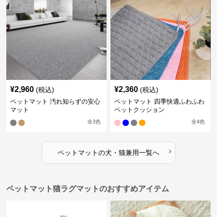
¥
2,960
¥
2,360
(税込)
(税込)
ペットマット 汚れ知らずの安心
ペットマット 四季快適ふわふわ
マット
ペットクッション
全
3
色
全
4
色
›
ペットマット
の
犬・猫兼用
一覧へ
ペットマット猫ラグマットのおすすめアイテム