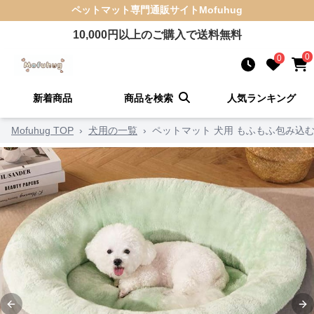
ペットマット
専門通販サイト
Mofuhug
10,000
円以上のご購入で送料無料
0
0
新着商品
商品を検索
人気ランキング
Mofuhug TOP
›
犬用の一覧
›
ペットマット 犬用 もふもふ包み込む
Previous slide
Ne