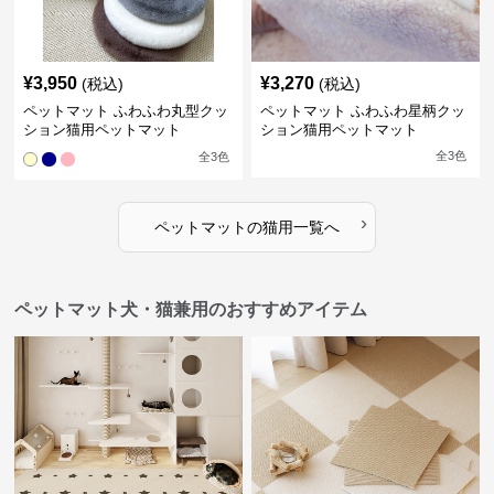
¥
3,950
¥
3,270
(税込)
(税込)
ペットマット ふわふわ丸型クッ
ペットマット ふわふわ星柄クッ
ション猫用ペットマット
ション猫用ペットマット
全
3
色
全
3
色
›
ペットマット
の
猫用
一覧へ
ペットマット犬・猫兼用のおすすめアイテム