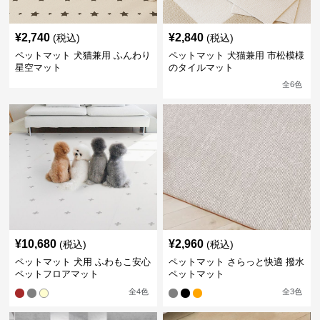
¥
2,740
¥
2,840
(税込)
(税込)
ペットマット 犬猫兼用 ふんわり
ペットマット 犬猫兼用 市松模様
星空マット
のタイルマット
全
6
色
¥
10,680
¥
2,960
(税込)
(税込)
ペットマット 犬用 ふわもこ安心
ペットマット さらっと快適 撥水
ペットフロアマット
ペットマット
全
4
色
全
3
色