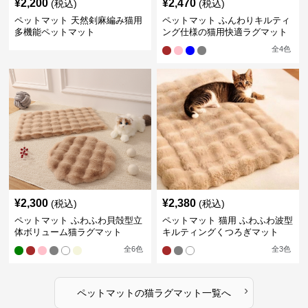
¥
2,200
¥
2,470
(税込)
(税込)
ペットマット 天然剣麻編み猫用
ペットマット ふんわりキルティ
多機能ペットマット
ング仕様の猫用快適ラグマット
全
4
色
¥
2,300
¥
2,380
(税込)
(税込)
ペットマット ふわふわ貝殻型立
ペットマット 猫用 ふわふわ波型
体ボリューム猫ラグマット
キルティングくつろぎマット
全
6
色
全
3
色
›
ペットマット
の
猫ラグマット
一覧へ