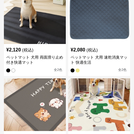
¥
2,120
¥
2,080
(税込)
(税込)
ペットマット 犬用 両面滑り止め
ペットマット 犬用 速乾消臭マッ
付き快適マット
ト 快適生活
全
2
色
全
2
色