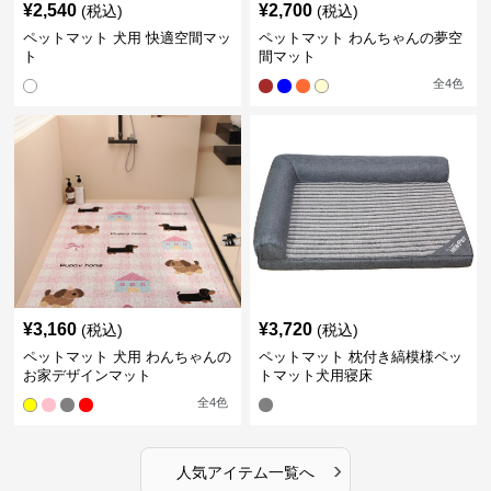
¥
2,540
¥
2,700
(税込)
(税込)
ペットマット 犬用 快適空間マッ
ペットマット わんちゃんの夢空
ト
間マット
全
4
色
¥
3,160
¥
3,720
(税込)
(税込)
ペットマット 犬用 わんちゃんの
ペットマット 枕付き縞模様ペッ
お家デザインマット
トマット犬用寝床
全
4
色
›
人気アイテム一覧へ