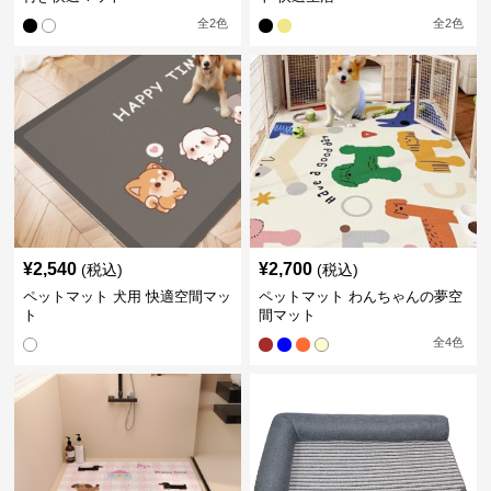
全
2
色
全
2
色
¥
2,540
¥
2,700
(税込)
(税込)
ペットマット 犬用 快適空間マッ
ペットマット わんちゃんの夢空
ト
間マット
全
4
色