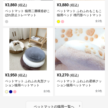
¥
3,860
¥
3,880
(税込)
(税込)
ペットマット 猫用二層構造砂こ
ペットマット ふわふわもこもこ
ぼれ防止トレーマット
猫用ベッド 楕円形ペットマット
全
2
色
¥
3,950
¥
3,270
(税込)
(税込)
ペットマット ふわふわ丸型クッ
ペットマット ふわふわ星柄クッ
ション猫用ペットマット
ション猫用ペットマット
全
3
色
全
3
色
›
ペットマット
の
猫用
一覧へ