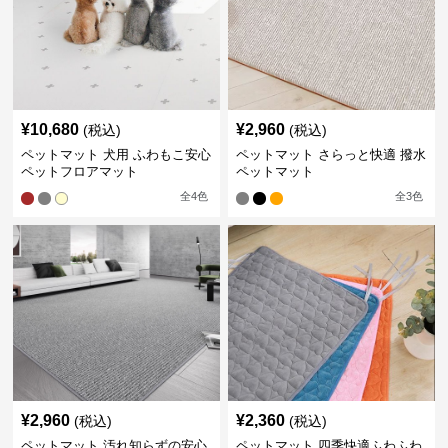
¥
10,680
¥
2,960
(税込)
(税込)
ペットマット 犬用 ふわもこ安心
ペットマット さらっと快適 撥水
ペットフロアマット
ペットマット
全
4
色
全
3
色
¥
2,960
¥
2,360
(税込)
(税込)
ペットマット 汚れ知らずの安心
ペットマット 四季快適ふわふわ