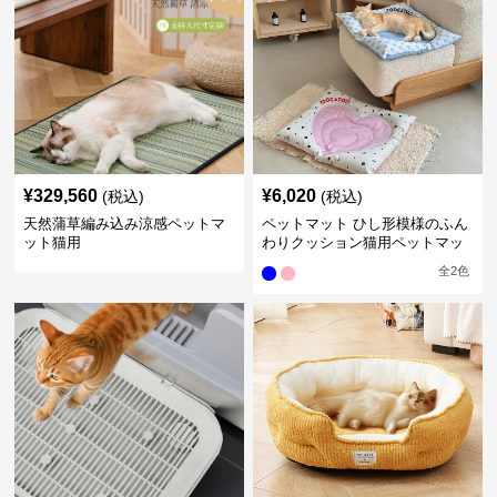
¥
329,560
¥
6,020
(税込)
(税込)
天然蒲草編み込み涼感ペットマ
ペットマット ひし形模様のふん
ット猫用
わりクッション猫用ペットマッ
ト
全
2
色