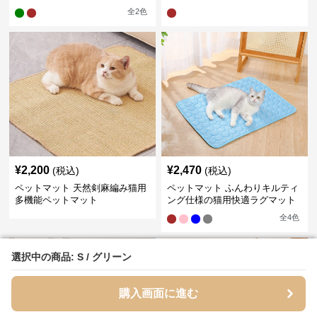
全
2
色
¥
2,200
¥
2,470
(税込)
(税込)
ペットマット 天然剣麻編み猫用
ペットマット ふんわりキルティ
多機能ペットマット
ング仕様の猫用快適ラグマット
全
4
色
選択中の商品: S / グリーン
選択中の商品: S / グリーン
購入画面に進む
購入画面に進む