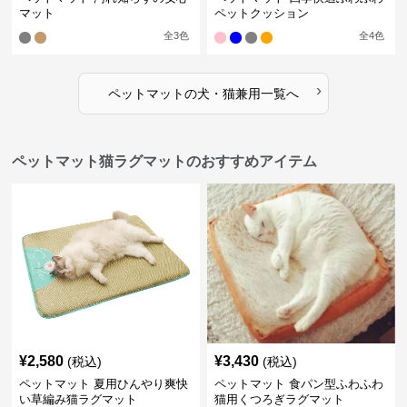
マット
ペットクッション
全
3
色
全
4
色
›
ペットマット
の
犬・猫兼用
一覧へ
ペットマット猫ラグマットのおすすめアイテム
¥
2,580
¥
3,430
(税込)
(税込)
ペットマット 夏用ひんやり爽快
ペットマット 食パン型ふわふわ
い草編み猫ラグマット
猫用くつろぎラグマット