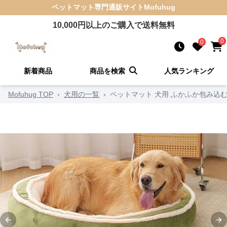
ペットマット
専門通販サイト
Mofuhug
10,000
円以上のご購入で送料無料
0
0
新着商品
商品を検索
人気ランキング
Mofuhug TOP
›
犬用の一覧
›
ペットマット 犬用 ふかふか包み込
Previous slide
Ne