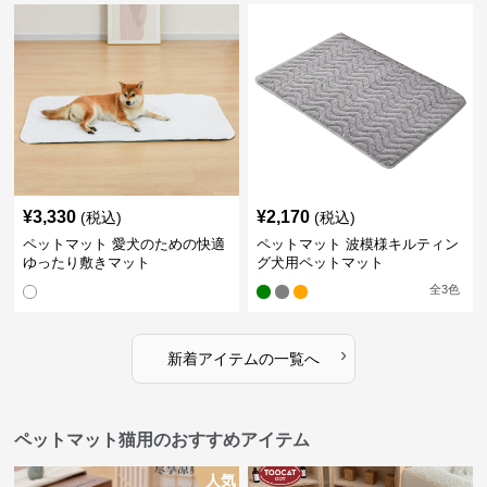
¥
3,330
¥
2,170
(税込)
(税込)
ペットマット 愛犬のための快適
ペットマット 波模様キルティン
ゆったり敷きマット
グ犬用ペットマット
全
3
色
›
新着アイテムの一覧へ
ペットマット猫用のおすすめアイテム
人気