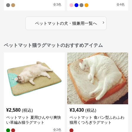
全
3
色
全
4
色
›
ペットマット
の
犬・猫兼用
一覧へ
ペットマット猫ラグマットのおすすめアイテム
¥
2,580
¥
3,430
(税込)
(税込)
ペットマット 夏用ひんやり爽快
ペットマット 食パン型ふわふわ
い草編み猫ラグマット
猫用くつろぎラグマット
全
2
色