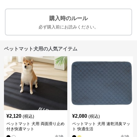
購入時のルール
必ず購入前にお読みください。
ペットマット犬用の人気アイテム
¥
2,120
¥
2,080
(税込)
(税込)
ペットマット 犬用 両面滑り止め
ペットマット 犬用 速乾消臭マッ
付き快適マット
ト 快適生活
全
2
色
全
2
色