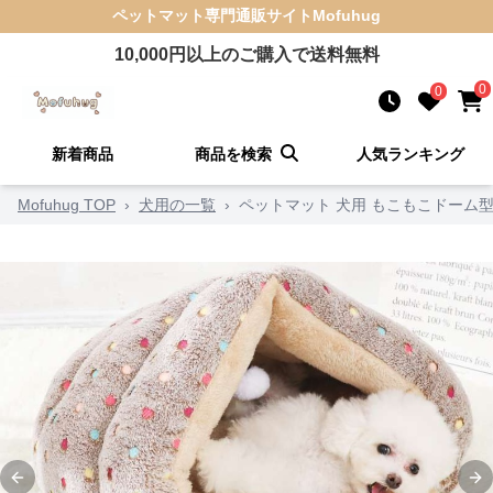
ペットマット
専門通販サイト
Mofuhug
10,000
円以上のご購入で送料無料
0
0
新着商品
商品を検索
人気ランキング
Mofuhug TOP
›
犬用の一覧
›
ペットマット 犬用 もこもこドーム
Previous slide
Ne