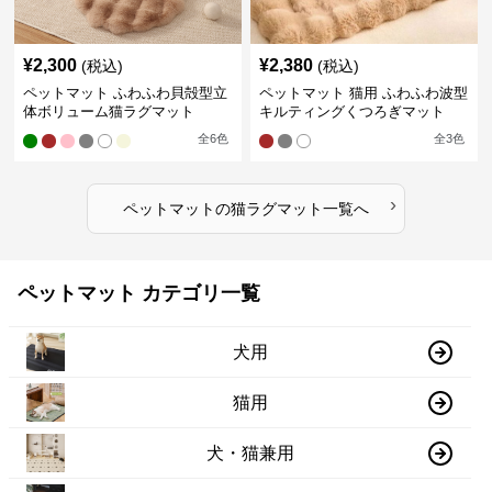
¥
2,300
¥
2,380
(税込)
(税込)
ペットマット ふわふわ貝殻型立
ペットマット 猫用 ふわふわ波型
体ボリューム猫ラグマット
キルティングくつろぎマット
全
6
色
全
3
色
›
ペットマット
の
猫ラグマット
一覧へ
ペットマット カテゴリ一覧
犬用
猫用
犬・猫兼用