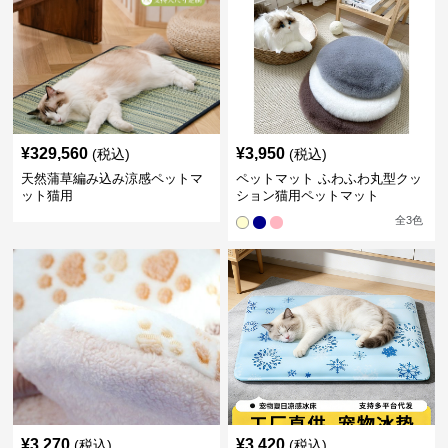
¥
329,560
¥
3,950
(税込)
(税込)
天然蒲草編み込み涼感ペットマ
ペットマット ふわふわ丸型クッ
ット猫用
ション猫用ペットマット
全
3
色
¥
3,270
¥
3,420
(税込)
(税込)