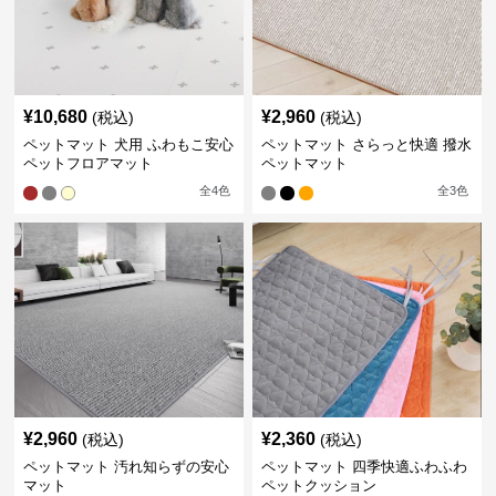
¥
10,680
¥
2,960
(税込)
(税込)
ペットマット 犬用 ふわもこ安心
ペットマット さらっと快適 撥水
ペットフロアマット
ペットマット
全
4
色
全
3
色
¥
2,960
¥
2,360
(税込)
(税込)
ペットマット 汚れ知らずの安心
ペットマット 四季快適ふわふわ
マット
ペットクッション