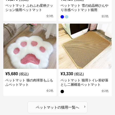
ペットマット ふわふわ星柄クッ
ペットマット 雪の結晶柄ひんや
ション猫用ペットマット
り冷感ペットマット猫用
全
3
色
全
2
色
¥
5,680
¥
3,330
(税込)
(税込)
ペットマット 猫の肉球形もふも
ペットマット 猫用トイレ前砂落
ふペットマット
とし二層構造ペットマット
全
2
色
全
2
色
›
ペットマット
の
猫用
一覧へ