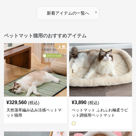
›
新着アイテムの一覧へ
ペットマット猫用のおすすめアイテム
人気
¥
329,560
¥
3,890
(税込)
(税込)
天然蒲草編み込み涼感ペットマ
ペットマット ふわふわ極柔ラビ
ット猫用
ット調猫用ペットマット