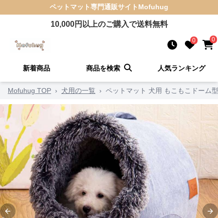
ペットマット
専門通販サイト
Mofuhug
10,000
円以上のご購入で送料無料
0
0
新着商品
商品を検索
人気ランキング
Mofuhug TOP
›
犬用の一覧
›
ペットマット 犬用 もこもこドーム
Previous slide
Ne