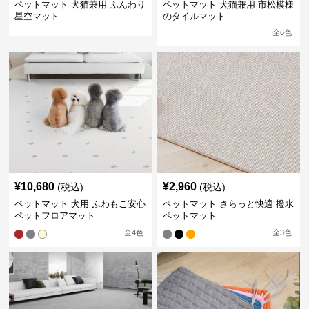
ペットマット 犬猫兼用 ふんわり
ペットマット 犬猫兼用 市松模様
星空マット
のタイルマット
全
6
色
¥
10,680
¥
2,960
(税込)
(税込)
ペットマット 犬用 ふわもこ安心
ペットマット さらっと快適 撥水
ペットフロアマット
ペットマット
全
4
色
全
3
色