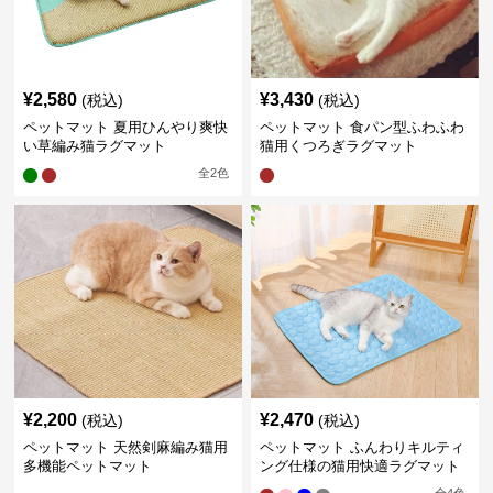
¥
2,580
¥
3,430
(税込)
(税込)
ペットマット 夏用ひんやり爽快
ペットマット 食パン型ふわふわ
い草編み猫ラグマット
猫用くつろぎラグマット
全
2
色
¥
2,200
¥
2,470
(税込)
(税込)
ペットマット 天然剣麻編み猫用
ペットマット ふんわりキルティ
多機能ペットマット
ング仕様の猫用快適ラグマット