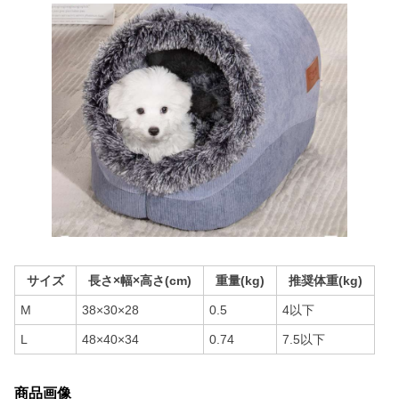
サイズ
長さ×幅×高さ(cm)
重量(kg)
推奨体重(kg)
M
38×30×28
0.5
4以下
L
48×40×34
0.74
7.5以下
商品画像