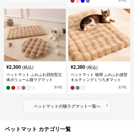
全
4
色
¥
2,300
¥
2,380
(税込)
(税込)
ペットマット ふわふわ貝殻型立
ペットマット 猫用 ふわふわ波型
体ボリューム猫ラグマット
キルティングくつろぎマット
全
6
色
全
3
色
›
ペットマット
の
猫ラグマット
一覧へ
ペットマット カテゴリ一覧