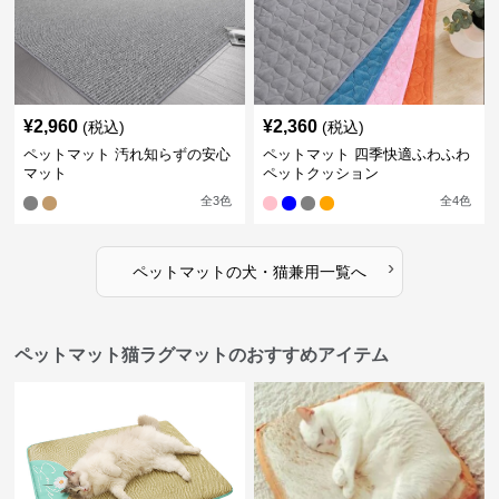
¥
2,960
¥
2,360
(税込)
(税込)
ペットマット 汚れ知らずの安心
ペットマット 四季快適ふわふわ
マット
ペットクッション
全
3
色
全
4
色
›
ペットマット
の
犬・猫兼用
一覧へ
ペットマット猫ラグマットのおすすめアイテム