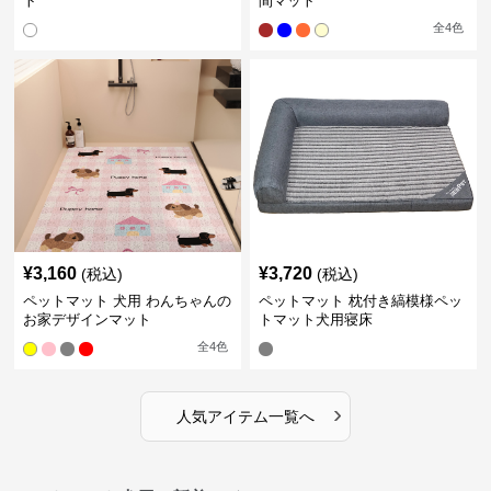
ト
間マット
全
4
色
¥
3,160
¥
3,720
(税込)
(税込)
ペットマット 犬用 わんちゃんの
ペットマット 枕付き縞模様ペッ
お家デザインマット
トマット犬用寝床
全
4
色
›
人気アイテム一覧へ