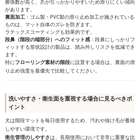
擦係数が高く、爪が引っかかりやすいため滑りにくい傾向
があります。
裏面加工
：ゴム製・PVC製の滑り止め加工が施されている
ものは、マット自体のズレを防ぎます。
ラテックスコーティングも効果的です。
段鼻（階段の端部分）へのフィット感
：段鼻にしっかりフ
ィットする形状設計の製品は、踏み外しリスクを低減でき
ます。
特に
フローリング素材の階段
に設置する場合は、裏面の滑
り止め強度を最優先で比較してください。
洗いやすさ・衛生面を重視する場合に見るべきポ
イント
犬は階段マットを毎日使用するため、汚れや抜け毛が蓄積
しやすい環境です。
衛生管理のしやすさ
は、長期使用において非常に重要な比