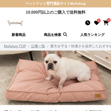
ペットマット
専門通販サイト
Mofuhug
10,000
円以上のご購入で送料無料
0
0
新着商品
商品を検索
人気ランキング
Mofuhug TOP
›
記事一覧
›
愛犬を守る！快適さを追求したおすすめ