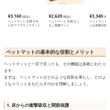
¥
3,160
¥
2,620
¥
3,340
(税込)
(税込)
(税込
ペットマット 犬用 やす
ペットマット 犬用 もこ
ペットマット 犬
らぎファブリックマット
もこ魚鱗マット
ふか高級仕様
ペットマットの基本的な役割とメリット
ペットマットと一言で言っても、その機能は多岐にわたり
ます。
まずは、ペットマットがどのような役割を果たし、どのよ
うなメリットをもたらすのかを理解しましょう。
1. 床からの衝撃吸収と関節保護