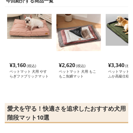
今回紹介する商品一覧
¥
3,160
¥
2,620
¥
3,340
(税込)
(税込)
(税込
ペットマット 犬用 やす
ペットマット 犬用 もこ
ペットマット 犬
らぎファブリックマット
もこ魚鱗マット
ふか高級仕様
愛犬を守る！快適さを追求したおすすめ犬用
階段マット10選