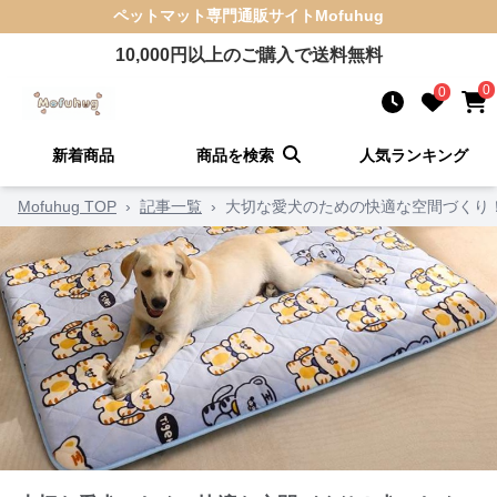
ペットマット
専門通販サイト
Mofuhug
10,000
円以上のご購入で送料無料
0
0
新着商品
商品を検索
人気ランキング
Mofuhug TOP
›
記事一覧
›
大切な愛犬のための快適な空間づくり