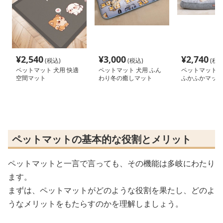
¥
2,540
¥
3,000
¥
2,740
(税込)
(税込)
(税込
ペットマット 犬用 快適
ペットマット 犬用 ふん
ペットマット 犬
空間マット
わり冬の癒しマット
ふかふかマット
ペットマットの基本的な役割とメリット
ペットマットと一言で言っても、その機能は多岐にわたり
ます。
まずは、ペットマットがどのような役割を果たし、どのよ
うなメリットをもたらすのかを理解しましょう。