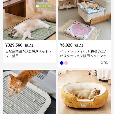
¥
329,560
¥
6,020
(税込)
(税込)
天然蒲草編み込み涼感ペットマ
ペットマット ひし形模様のふん
ット猫用
わりクッション猫用ペットマッ
ト
全
2
色