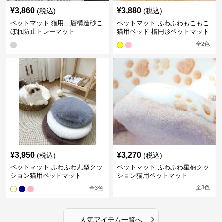
¥
3,860
¥
3,880
(税込)
(税込)
ペットマット 猫用二層構造砂こ
ペットマット ふわふわもこもこ
ぼれ防止トレーマット
猫用ベッド 楕円形ペットマット
全
2
色
¥
3,950
¥
3,270
(税込)
(税込)
ペットマット ふわふわ丸型クッ
ペットマット ふわふわ星柄クッ
ション猫用ペットマット
ション猫用ペットマット
全
3
色
全
3
色
›
人気アイテム一覧へ