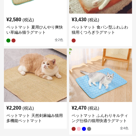
¥
2,580
¥
3,430
(税込)
(税込)
ペットマット 夏用ひんやり爽快
ペットマット 食パン型ふわふわ
い草編み猫ラグマット
猫用くつろぎラグマット
全
2
色
¥
2,200
¥
2,470
(税込)
(税込)
ペットマット 天然剣麻編み猫用
ペットマット ふんわりキルティ
多機能ペットマット
ング仕様の猫用快適ラグマット
全
4
色