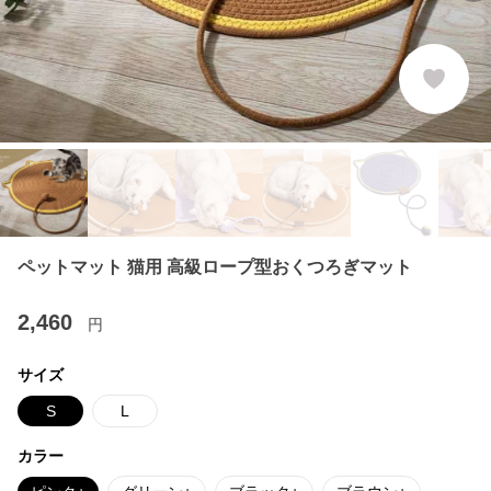
ペットマット 猫用 高級ロープ型おくつろぎマット
2,460
円
サイズ
S
L
カラー