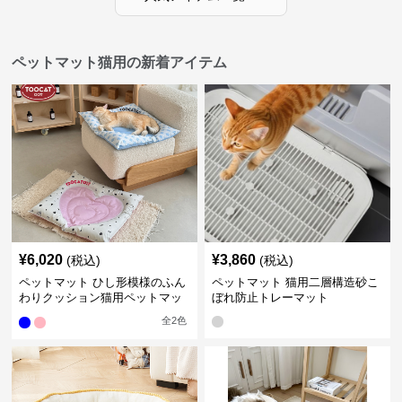
ペットマット猫用の新着アイテム
¥
6,020
¥
3,860
(税込)
(税込)
ペットマット ひし形模様のふん
ペットマット 猫用二層構造砂こ
わりクッション猫用ペットマッ
ぼれ防止トレーマット
ト
全
2
色