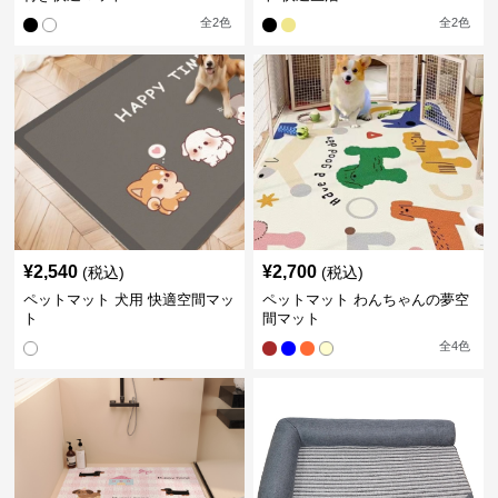
全
2
色
全
2
色
¥
2,540
¥
2,700
(税込)
(税込)
ペットマット 犬用 快適空間マッ
ペットマット わんちゃんの夢空
ト
間マット
全
4
色