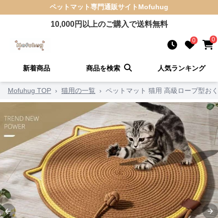
ペットマット
専門通販サイト
Mofuhug
10,000
円以上のご購入で送料無料
0
0
新着商品
商品を検索
人気ランキング
Mofuhug TOP
›
猫用の一覧
›
ペットマット 猫用 高級ロープ型お
Previous slide
Ne