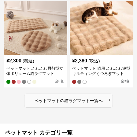
¥
2,300
¥
2,380
(税込)
(税込)
ペットマット ふわふわ貝殻型立
ペットマット 猫用 ふわふわ波型
体ボリューム猫ラグマット
キルティングくつろぎマット
全
6
色
全
3
色
›
ペットマット
の
猫ラグマット
一覧へ
ペットマット カテゴリ一覧