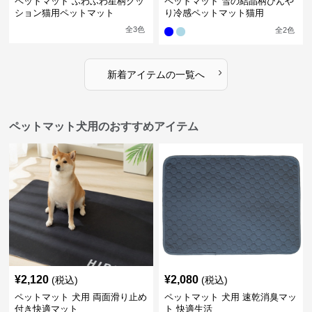
ペットマット ふわふわ星柄クッ
ペットマット 雪の結晶柄ひんや
ション猫用ペットマット
り冷感ペットマット猫用
全
3
色
全
2
色
›
新着アイテムの一覧へ
ペットマット犬用のおすすめアイテム
¥
2,120
¥
2,080
(税込)
(税込)
ペットマット 犬用 両面滑り止め
ペットマット 犬用 速乾消臭マッ
付き快適マット
ト 快適生活