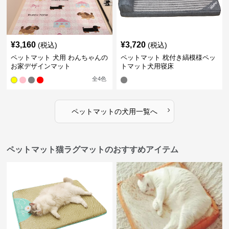
¥
3,160
¥
3,720
(税込)
(税込)
ペットマット 犬用 わんちゃんの
ペットマット 枕付き縞模様ペッ
お家デザインマット
トマット犬用寝床
全
4
色
›
ペットマット
の
犬用
一覧へ
ペットマット猫ラグマットのおすすめアイテム