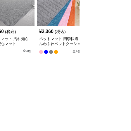
60
¥
2,360
¥
2,660
(税込)
(税込)
(税込)
トマット 汚れ知ら
ペットマット 四季快適
ペットマット 犬猫兼用
安心マット
ふわふわペットクッショ
まるっとマット やすら
ン
ぎの寝床
全
3
色
全
4
色
9