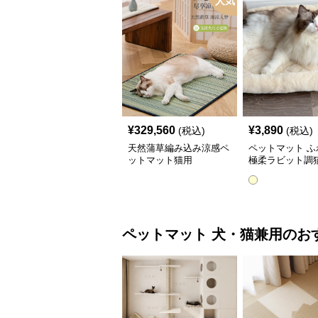
人気
¥
329,560
¥
3,890
(税込)
(税込)
天然蒲草編み込み涼感ペ
ペットマット ふ
ットマット猫用
極柔ラビット調
トマット
ペットマット
犬・猫兼用
のお