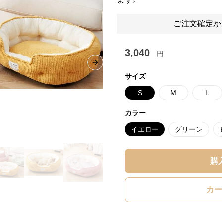
ご注文確定か
3,040
円
Next slide
サイズ
S
M
L
カラー
イエロー
グリーン
購
カー