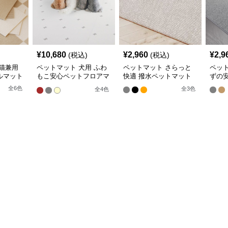
¥
10,680
¥
2,960
¥
2,9
(税込)
(税込)
猫兼用
ペットマット 犬用 ふわ
ペットマット さらっと
ペッ
ルマット
もこ安心ペットフロアマ
快適 撥水ペットマット
ずの
ット
全
6
色
全
3
色
全
4
色