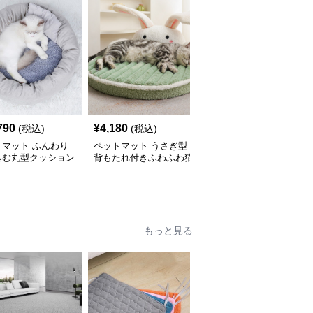
790
¥
4,180
¥
3,480
(税込)
(税込)
(税込)
トマット ふんわり
ペットマット うさぎ型
ペットマット 可愛いキ
込む丸型クッション
背もたれ付きふわふわ猫
ャラクター柄円形ペット
ベッド
用ペットマット
マット猫用
もっと見る