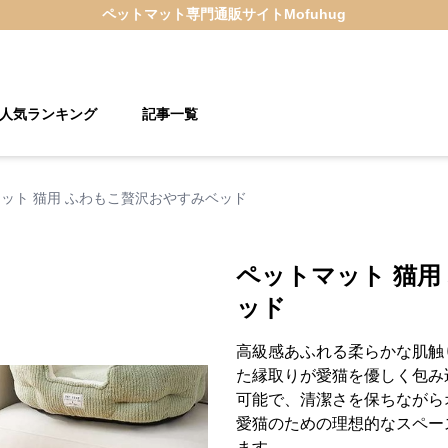
ペットマット
専門通販サイト
Mofuhug
人気ランキング
記事一覧
ット 猫用 ふわもこ贅沢おやすみベッド
ペットマット 猫用
ッド
高級感あふれる柔らかな肌触
た縁取りが愛猫を優しく包み
可能で、清潔さを保ちながら
愛猫のための理想的なスペー
ます。