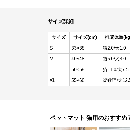
サイズ詳細
サイズ
サイズ(cm)
推奨体重(kg
S
33×38
猫2.0/犬1.0
M
40×48
猫5.0/犬3.0
L
50×58
猫11.0/犬7.5
XL
55×68
複数猫/犬12.
ペットマット
猫用
のおすすめ