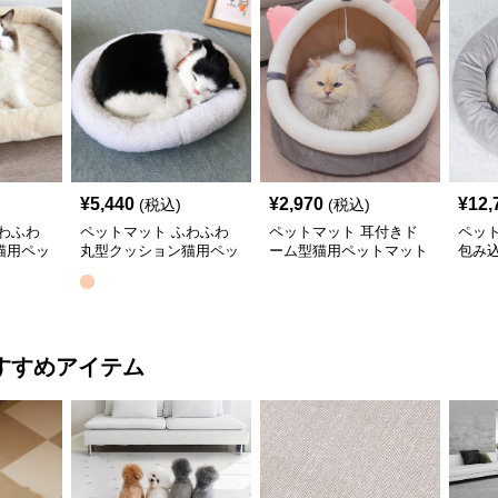
¥
5,440
¥
2,970
¥
12,
(税込)
(税込)
わふわ
ペットマット ふわふわ
ペットマット 耳付きド
ペッ
猫用ペッ
丸型クッション猫用ペッ
ーム型猫用ペットマット
包み
トマット
猫用
すすめアイテム