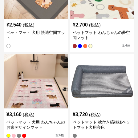
¥
2,540
¥
2,700
(税込)
(税込)
ペットマット 犬用 快適空間マッ
ペットマット わんちゃんの夢空
ト
間マット
全
4
色
¥
3,160
¥
3,720
(税込)
(税込)
ペットマット 犬用 わんちゃんの
ペットマット 枕付き縞模様ペッ
お家デザインマット
トマット犬用寝床
全
4
色