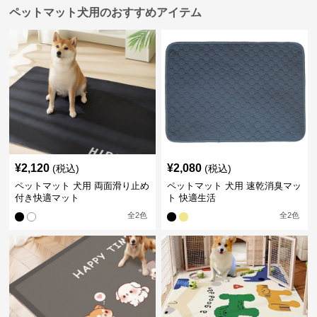
ペットマット犬用のおすすめアイテム
¥
2,120
¥
2,080
(税込)
(税込)
ペットマット 犬用 両面滑り止め
ペットマット 犬用 速乾消臭マッ
付き快適マット
ト 快適生活
全
2
色
全
2
色