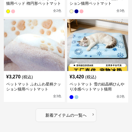
猫用ベッド 楕円形ペットマット
ション猫用ペットマット
全
2
色
全
3
色
¥
3,270
¥
3,420
(税込)
(税込)
ペットマット ふわふわ星柄クッ
ペットマット 雪の結晶柄ひんや
ション猫用ペットマット
り冷感ペットマット猫用
全
3
色
全
2
色
›
新着アイテムの一覧へ