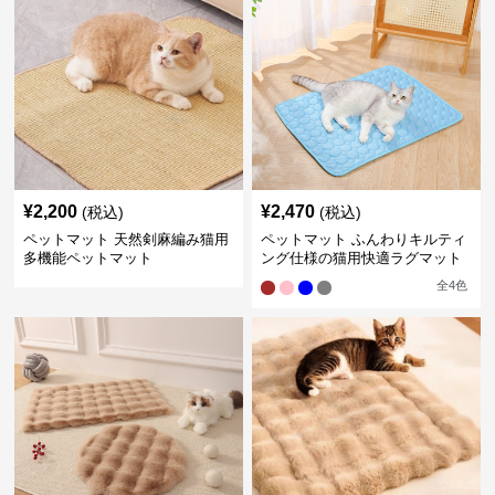
¥
2,200
¥
2,470
(税込)
(税込)
ペットマット 天然剣麻編み猫用
ペットマット ふんわりキルティ
多機能ペットマット
ング仕様の猫用快適ラグマット
全
4
色