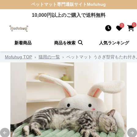
ペットマット
専門通販サイト
Mofuhug
10,000
円以上のご購入で送料無料
0
0
新着商品
商品を検索
人気ランキング
Mofuhug TOP
›
猫用の一覧
›
ペットマット うさぎ型背もたれ付
Previous slide
Ne