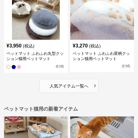
¥
3,950
¥
3,270
(税込)
(税込)
ペットマット ふわふわ丸型クッ
ペットマット ふわふわ星柄クッ
ション猫用ペットマット
ション猫用ペットマット
全
3
色
全
3
色
›
人気アイテム一覧へ
ペットマット猫用の新着アイテム