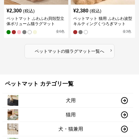
¥
2,300
¥
2,380
(税込)
(税込)
ペットマット ふわふわ貝殻型立
ペットマット 猫用 ふわふわ波型
体ボリューム猫ラグマット
キルティングくつろぎマット
全
6
色
全
3
色
›
ペットマット
の
猫ラグマット
一覧へ
ペットマット カテゴリ一覧
犬用
猫用
犬・猫兼用