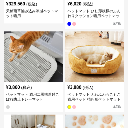
¥
329,560
¥
6,020
(税込)
(税込)
天然蒲草編み込み涼感ペットマ
ペットマット ひし形模様のふん
ット猫用
わりクッション猫用ペットマッ
ト
全
2
色
¥
3,860
¥
3,880
(税込)
(税込)
ペットマット 猫用二層構造砂こ
ペットマット ふわふわもこもこ
ぼれ防止トレーマット
猫用ベッド 楕円形ペットマット
全
2
色