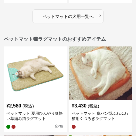
›
ペットマット
の
犬用
一覧へ
ペットマット猫ラグマットのおすすめアイテム
¥
2,580
¥
3,430
(税込)
(税込)
ペットマット 夏用ひんやり爽快
ペットマット 食パン型ふわふわ
い草編み猫ラグマット
猫用くつろぎラグマット
全
2
色