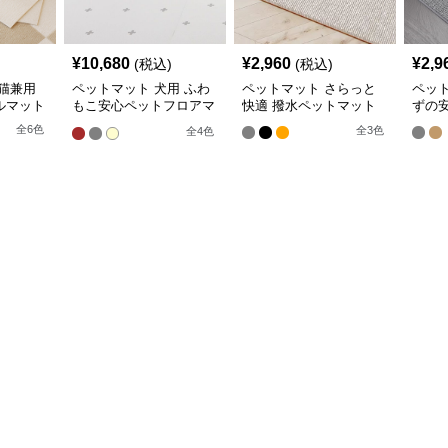
¥
10,680
¥
2,960
¥
2,9
(税込)
(税込)
猫兼用
ペットマット 犬用 ふわ
ペットマット さらっと
ペッ
ルマット
もこ安心ペットフロアマ
快適 撥水ペットマット
ずの
ット
全
6
色
全
3
色
全
4
色