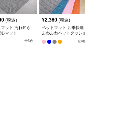
60
¥
2,360
¥
2,660
(税込)
(税込)
(税込)
トマット 汚れ知ら
ペットマット 四季快適
ペットマット 犬猫兼用
安心マット
ふわふわペットクッショ
まるっとマット やすら
ン
ぎの寝床
全
3
色
全
4
色
9