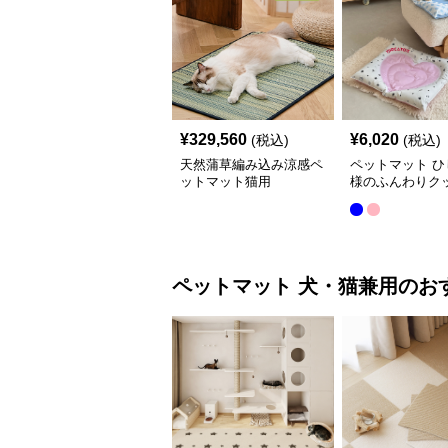
¥
329,560
¥
6,020
(税込)
(税込)
天然蒲草編み込み涼感ペ
ペットマット ひ
ットマット猫用
様のふんわりク
猫用ペットマッ
ペットマット
犬・猫兼用
のお