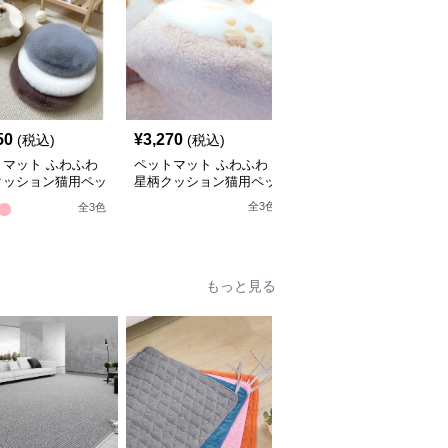
50
¥
3,270
¥
3,420
(税込)
(税込)
(税込)
トマット ふわふわ
ペットマット ふわふわ
ペットマット 雪の結晶
クッション猫用ペッ
星柄クッション猫用ペッ
柄ひんやり冷感ペットマ
ット
トマット
ット猫用
全
3
色
全
3
色
全
2
色
もっと見る