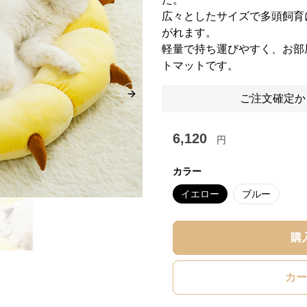
広々としたサイズで多頭飼育
がれます。
軽量で持ち運びやすく、お部
トマットです。
ご注文確定か
Next slide
6,120
円
カラー
イエロー
ブルー
購
カー