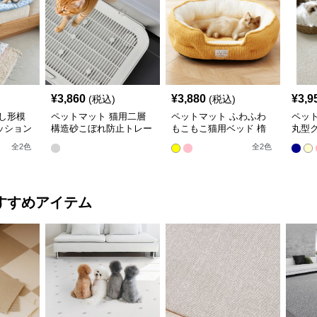
¥
3,860
¥
3,880
¥
3,9
(税込)
(税込)
し形模
ペットマット 猫用二層
ペットマット ふわふわ
ペッ
ッション
構造砂こぼれ防止トレー
もこもこ猫用ベッド 楕
丸型
ト
マット
円形ペットマット
トマ
全
2
色
全
2
色
すすめアイテム