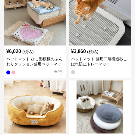
¥
6,020
¥
3,860
(税込)
(税込)
ペットマット ひし形模様のふん
ペットマット 猫用二層構造砂こ
わりクッション猫用ペットマッ
ぼれ防止トレーマット
ト
全
2
色