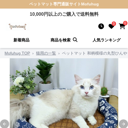
ペットマット
専門通販サイト
Mofuhug
10,000
円以上のご購入で送料無料
0
0
新着商品
商品を検索
人気ランキング
Mofuhug TOP
›
猫用の一覧
›
ペットマット 和柄模様の丸型ひん
Previous slide
Ne