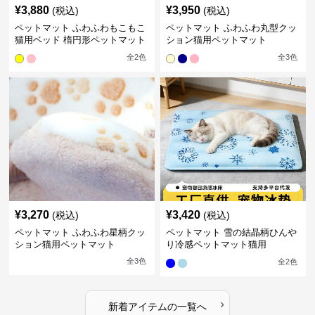
¥
3,880
¥
3,950
(税込)
(税込)
ペットマット ふわふわもこもこ
ペットマット ふわふわ丸型クッ
猫用ベッド 楕円形ペットマット
ション猫用ペットマット
全
2
色
全
3
色
¥
3,270
¥
3,420
(税込)
(税込)
ペットマット ふわふわ星柄クッ
ペットマット 雪の結晶柄ひんや
ション猫用ペットマット
り冷感ペットマット猫用
全
3
色
全
2
色
›
新着アイテムの一覧へ