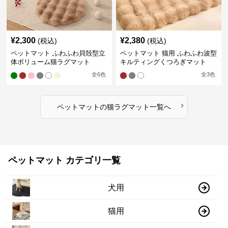
¥
2,300
¥
2,380
(税込)
(税込)
ペットマット ふわふわ貝殻型立
ペットマット 猫用 ふわふわ波型
体ボリューム猫ラグマット
キルティングくつろぎマット
全
6
色
全
3
色
›
ペットマット
の
猫ラグマット
一覧へ
ペットマット カテゴリ一覧
犬用
猫用