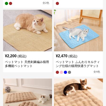
全
2
色
¥
2,200
¥
2,470
(税込)
(税込)
ペットマット 天然剣麻編み猫用
ペットマット ふんわりキルティ
多機能ペットマット
ング仕様の猫用快適ラグマット
全
4
色