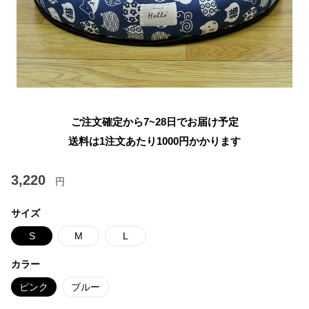
ご注文確定から7~28日でお届け予定
送料は1注文あたり
1000
円かかります
3,220
円
サイズ
S
M
L
カラー
ピンク
ブルー