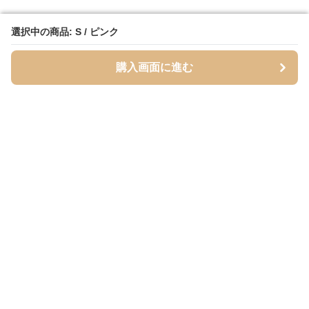
選択中の商品: S / ピンク
選択中の商品: S / ピンク
購入画面に進む
購入画面に進む
Mofuhug
について
会社概要