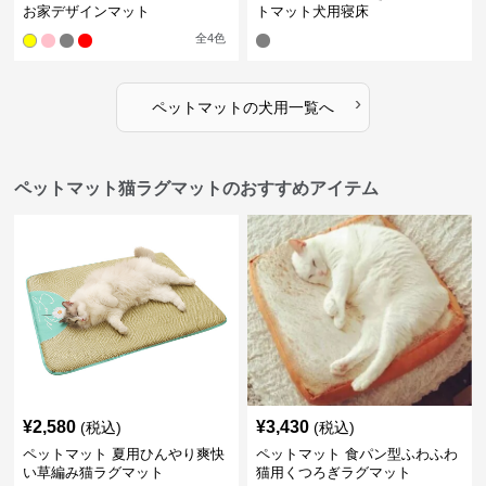
お家デザインマット
トマット犬用寝床
全
4
色
›
ペットマット
の
犬用
一覧へ
ペットマット猫ラグマットのおすすめアイテム
¥
2,580
¥
3,430
(税込)
(税込)
ペットマット 夏用ひんやり爽快
ペットマット 食パン型ふわふわ
い草編み猫ラグマット
猫用くつろぎラグマット