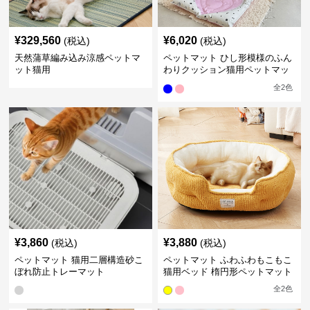
¥
329,560
¥
6,020
(税込)
(税込)
天然蒲草編み込み涼感ペットマ
ペットマット ひし形模様のふん
ット猫用
わりクッション猫用ペットマッ
ト
全
2
色
¥
3,860
¥
3,880
(税込)
(税込)
ペットマット 猫用二層構造砂こ
ペットマット ふわふわもこもこ
ぼれ防止トレーマット
猫用ベッド 楕円形ペットマット
全
2
色