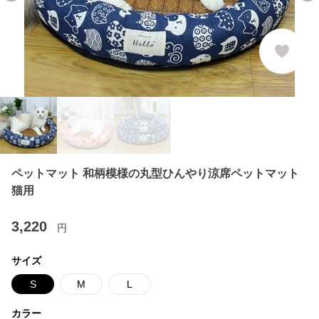
ペットマット 和柄模様の丸型ひんやり涼席ペットマット
猫用
3,220
円
サイズ
S
M
L
カラー