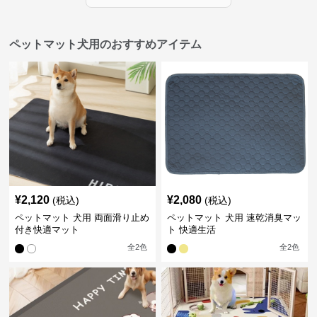
ペットマット犬用のおすすめアイテム
¥
2,120
¥
2,080
(税込)
(税込)
ペットマット 犬用 両面滑り止め
ペットマット 犬用 速乾消臭マッ
付き快適マット
ト 快適生活
全
2
色
全
2
色