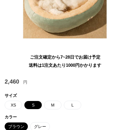
ご注文確定から7~28日でお届け予定
送料は1注文あたり
1000
円かかります
2,460
円
サイズ
XS
S
M
L
カラー
ブラウン
グレー