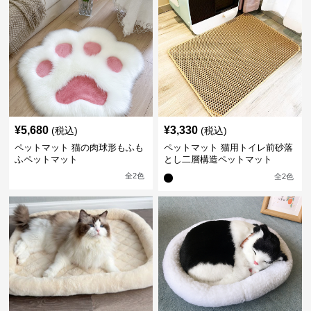
¥
5,680
¥
3,330
(税込)
(税込)
ペットマット 猫の肉球形もふも
ペットマット 猫用トイレ前砂落
ふペットマット
とし二層構造ペットマット
全
2
色
全
2
色