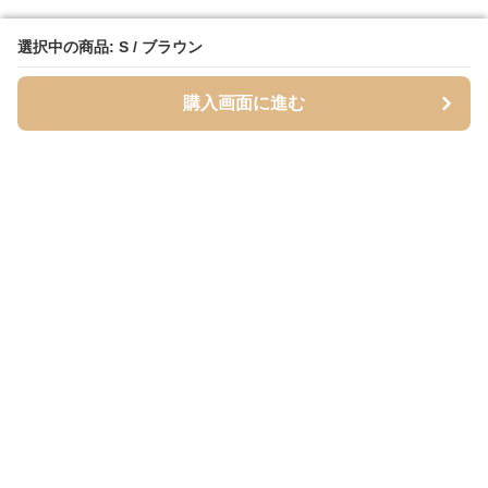
選択中の商品: S / ブラウン
選択中の商品: S / ブラウン
購入画面に進む
購入画面に進む
Mofuhug
について
会社概要