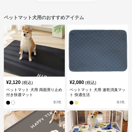
ペットマット犬用のおすすめアイテム
¥
2,120
¥
2,080
(税込)
(税込)
ペットマット 犬用 両面滑り止め
ペットマット 犬用 速乾消臭マッ
付き快適マット
ト 快適生活
全
2
色
全
2
色