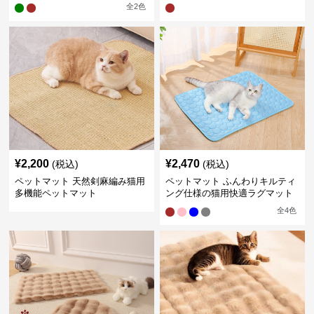
全
2
色
¥
2,200
¥
2,470
(税込)
(税込)
ペットマット 天然剣麻編み猫用
ペットマット ふんわりキルティ
多機能ペットマット
ング仕様の猫用快適ラグマット
全
4
色