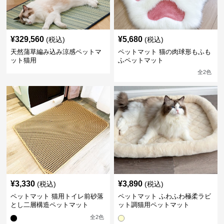
¥
329,560
¥
5,680
(税込)
(税込)
天然蒲草編み込み涼感ペットマ
ペットマット 猫の肉球形もふも
ット猫用
ふペットマット
全
2
色
¥
3,330
¥
3,890
(税込)
(税込)
ペットマット 猫用トイレ前砂落
ペットマット ふわふわ極柔ラビ
とし二層構造ペットマット
ット調猫用ペットマット
全
2
色