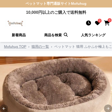
ペットマット
専門通販サイト
Mofuhug
10,000
円以上のご購入で送料無料
0
0
新着商品
商品を検索
人気ランキング
Mofuhug TOP
›
猫用の一覧
›
ペットマット 猫用 ふかふか極上も
Previous slide
Ne