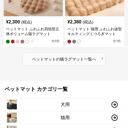
¥
2,300
¥
2,380
(税込)
(税込)
ペットマット ふわふわ貝殻型立
ペットマット 猫用 ふわふわ波型
体ボリューム猫ラグマット
キルティングくつろぎマット
全
6
色
全
3
色
›
ペットマット
の
猫ラグマット
一覧へ
ペットマット カテゴリ一覧
犬用
猫用