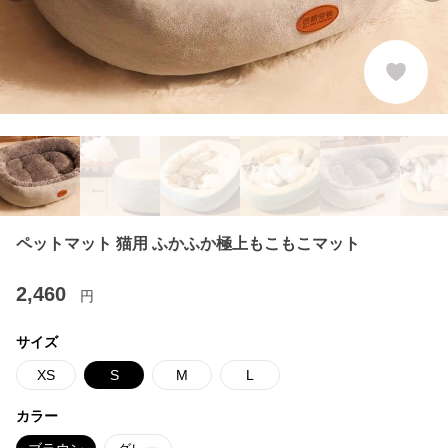
ペットマット 猫用 ふかふか極上もこもこマット
2,460
円
サイズ
XS
S
M
L
カラー