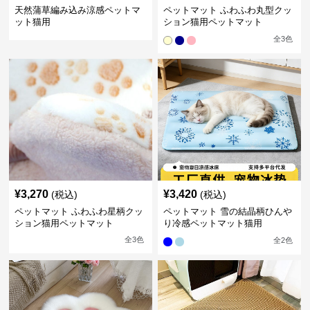
天然蒲草編み込み涼感ペットマ
ペットマット ふわふわ丸型クッ
ット猫用
ション猫用ペットマット
全
3
色
¥
3,270
¥
3,420
(税込)
(税込)
ペットマット ふわふわ星柄クッ
ペットマット 雪の結晶柄ひんや
ション猫用ペットマット
り冷感ペットマット猫用
全
3
色
全
2
色