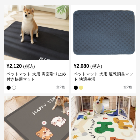
¥
2,120
¥
2,080
(税込)
(税込)
ペットマット 犬用 両面滑り止め
ペットマット 犬用 速乾消臭マッ
付き快適マット
ト 快適生活
全
2
色
全
2
色