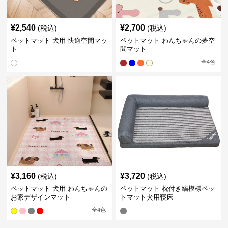
¥
2,540
¥
2,700
(税込)
(税込)
ペットマット 犬用 快適空間マッ
ペットマット わんちゃんの夢空
ト
間マット
全
4
色
¥
3,160
¥
3,720
(税込)
(税込)
ペットマット 犬用 わんちゃんの
ペットマット 枕付き縞模様ペッ
お家デザインマット
トマット犬用寝床
全
4
色