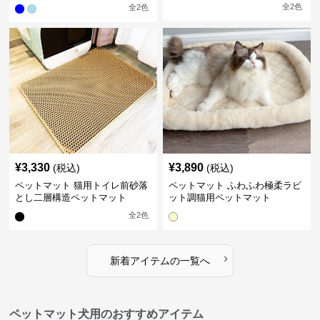
全
2
色
全
2
色
¥
3,330
¥
3,890
(税込)
(税込)
ペットマット 猫用トイレ前砂落
ペットマット ふわふわ極柔ラビ
とし二層構造ペットマット
ット調猫用ペットマット
全
2
色
›
新着アイテムの一覧へ
ペットマット犬用のおすすめアイテム