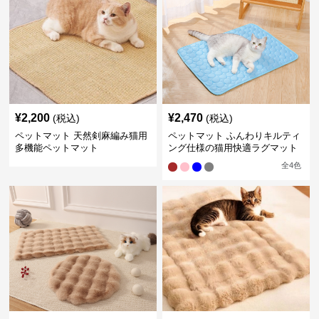
¥
2,200
¥
2,470
(税込)
(税込)
ペットマット 天然剣麻編み猫用
ペットマット ふんわりキルティ
多機能ペットマット
ング仕様の猫用快適ラグマット
全
4
色