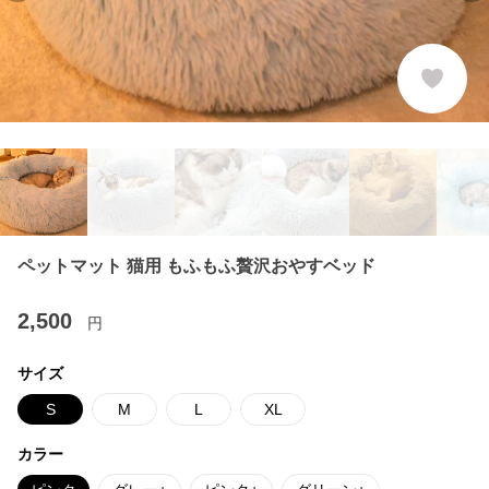
ペットマット 猫用 もふもふ贅沢おやすベッド
2,500
円
サイズ
S
M
L
XL
カラー