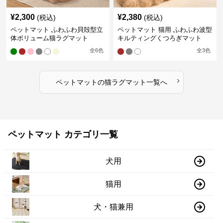
¥
2,300
¥
2,380
(税込)
(税込)
ペットマット ふわふわ貝殻型立
ペットマット 猫用 ふわふわ波型
体ボリューム猫ラグマット
キルティングくつろぎマット
全
6
色
全
3
色
›
ペットマット
の
猫ラグマット
一覧へ
ペットマット カテゴリ一覧
犬用
猫用
犬・猫兼用