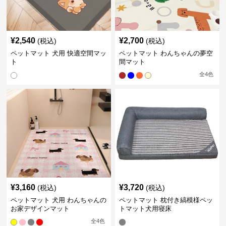
¥
2,540
¥
2,700
(税込)
(税込)
ペットマット 犬用 快適空間マッ
ペットマット わんちゃんの夢空
ト
間マット
全
4
色
¥
3,160
¥
3,720
(税込)
(税込)
ペットマット 犬用 わんちゃんの
ペットマット 枕付き縞模様ペッ
お家デザインマット
トマット犬用寝床
全
4
色