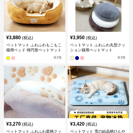
¥
3,880
¥
3,950
(税込)
(税込)
ペットマット ふわふわもこもこ
ペットマット ふわふわ丸型クッ
猫用ベッド 楕円形ペットマット
ション猫用ペットマット
全
2
色
全
3
色
¥
3,270
¥
3,420
(税込)
(税込)
ペットマット ふわふわ星柄クッ
ペットマット 雪の結晶柄ひんや