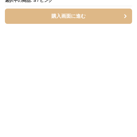
選択中の商品: S / ピンク
選択中の商品: S / ピンク
購入画面に進む
購入画面に進む
Mofuhug
について
会社概要
利用規約