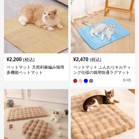
¥
2,200
¥
2,470
(税込)
(税込)
ペットマット 天然剣麻編み猫用
ペットマット ふんわりキルティ
多機能ペットマット
ング仕様の猫用快適ラグマット
全
4
色