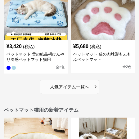
¥
3,420
¥
5,680
(税込)
(税込)
ペットマット 雪の結晶柄ひんや
ペットマット 猫の肉球形もふも
り冷感ペットマット猫用
ふペットマット
全
2
色
全
2
色
›
人気アイテム一覧へ
ペットマット猫用の新着アイテム