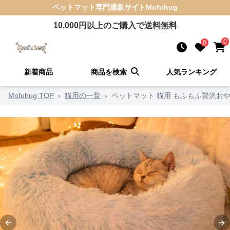
ペットマット
専門通販サイト
Mofuhug
10,000
円以上のご購入で送料無料
0
0
新着商品
商品を検索
人気ランキング
Mofuhug TOP
›
猫用の一覧
›
ペットマット 猫用 もふもふ贅沢お
Previous slide
Ne