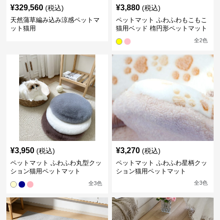
¥
329,560
¥
3,880
(税込)
(税込)
天然蒲草編み込み涼感ペットマ
ペットマット ふわふわもこもこ
ット猫用
猫用ベッド 楕円形ペットマット
全
2
色
¥
3,950
¥
3,270
(税込)
(税込)
ペットマット ふわふわ丸型クッ
ペットマット ふわふわ星柄クッ
ション猫用ペットマット
ション猫用ペットマット
全
3
色
全
3
色