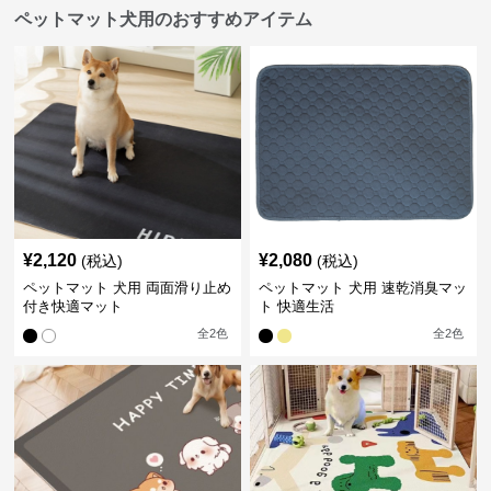
ペットマット犬用のおすすめアイテム
¥
2,120
¥
2,080
(税込)
(税込)
ペットマット 犬用 両面滑り止め
ペットマット 犬用 速乾消臭マッ
付き快適マット
ト 快適生活
全
2
色
全
2
色