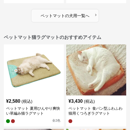
›
ペットマット
の
犬用
一覧へ
ペットマット猫ラグマットのおすすめアイテム
¥
2,580
¥
3,430
(税込)
(税込)
ペットマット 夏用ひんやり爽快
ペットマット 食パン型ふわふわ
い草編み猫ラグマット
猫用くつろぎラグマット
全
2
色