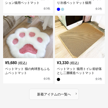
ション猫用ペットマット
り冷感ペットマット猫用
全
3
色
全
2
色
¥
5,680
¥
3,330
(税込)
(税込)
ペットマット 猫の肉球形もふも
ペットマット 猫用トイレ前砂落
ふペットマット
とし二層構造ペットマット
全
2
色
全
2
色
›
新着アイテムの一覧へ