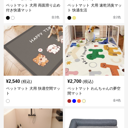
ペットマット 犬用 両面滑り止め
ペットマット 犬用 速乾消臭マッ
付き快適マット
ト 快適生活
全
2
色
全
2
色
¥
2,540
¥
2,700
(税込)
(税込)
ペットマット 犬用 快適空間マッ
ペットマット わんちゃんの夢空
ト
間マット
全
4
色