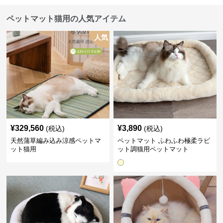
ペットマット猫用の人気アイテム
人気
¥
329,560
¥
3,890
(税込)
(税込)
天然蒲草編み込み涼感ペットマ
ペットマット ふわふわ極柔ラビ
ット猫用
ット調猫用ペットマット