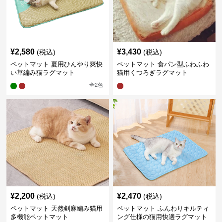
¥
2,580
¥
3,430
(税込)
(税込)
ペットマット 夏用ひんやり爽快
ペットマット 食パン型ふわふわ
い草編み猫ラグマット
猫用くつろぎラグマット
全
2
色
¥
2,200
¥
2,470
(税込)
(税込)
ペットマット 天然剣麻編み猫用
ペットマット ふんわりキルティ
多機能ペットマット
ング仕様の猫用快適ラグマット