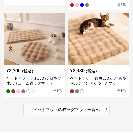
全
4
色
¥
2,300
¥
2,380
(税込)
(税込)
ペットマット ふわふわ貝殻型立
ペットマット 猫用 ふわふわ波型
体ボリューム猫ラグマット
キルティングくつろぎマット
全
6
色
全
3
色
›
ペットマット
の
猫ラグマット
一覧へ