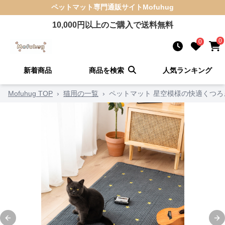
ペットマット
専門通販サイト
Mofuhug
10,000
円以上のご購入で送料無料
0
0
新着商品
商品を検索
人気ランキング
Mofuhug TOP
›
猫用の一覧
›
ペットマット 星空模様の快適くつろ
Previous slide
Ne