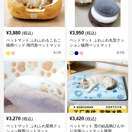
¥
3,880
¥
3,950
(税込)
(税込)
ペットマット ふわふわもこもこ
ペットマット ふわふわ丸型クッ
猫用ベッド 楕円形ペットマット
ション猫用ペットマット
全
2
色
全
3
色
¥
3,270
¥
3,420
(税込)
(税込)
ペットマット ふわふわ星柄クッ
ペットマット 雪の結晶柄ひんや
ション猫用ペットマット
り冷感ペットマット猫用