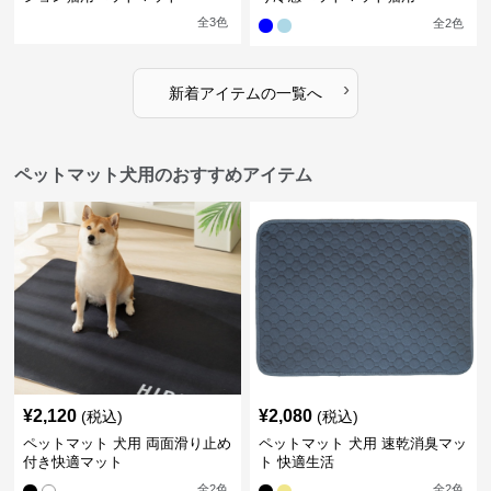
全
3
色
全
2
色
›
新着アイテムの一覧へ
ペットマット犬用のおすすめアイテム
¥
2,120
¥
2,080
(税込)
(税込)
ペットマット 犬用 両面滑り止め
ペットマット 犬用 速乾消臭マッ
付き快適マット
ト 快適生活
全
2
色
全
2
色