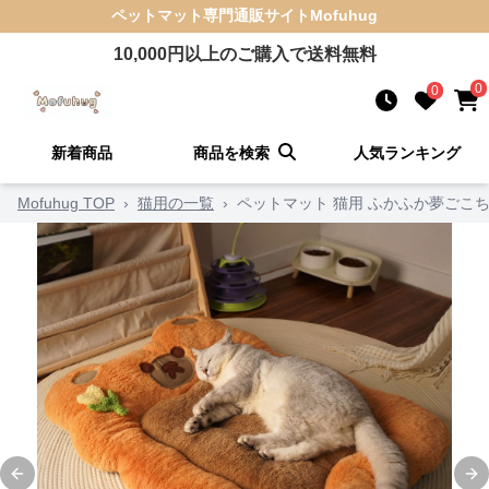
ペットマット
専門通販サイト
Mofuhug
10,000
円以上のご購入で送料無料
0
0
新着商品
商品を検索
人気ランキング
Mofuhug TOP
›
猫用の一覧
›
ペットマット 猫用 ふかふか夢ごこ
Previous slide
Ne