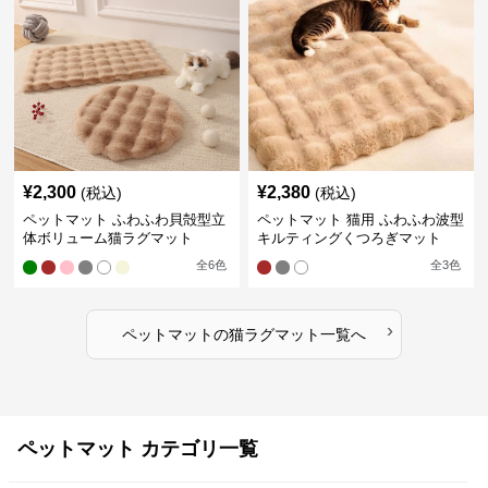
¥
2,300
¥
2,380
(税込)
(税込)
ペットマット ふわふわ貝殻型立
ペットマット 猫用 ふわふわ波型
体ボリューム猫ラグマット
キルティングくつろぎマット
全
6
色
全
3
色
›
ペットマット
の
猫ラグマット
一覧へ
ペットマット カテゴリ一覧