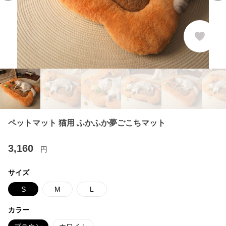
ペットマット 猫用 ふかふか夢ごこちマット
3,160
円
サイズ
S
M
L
カラー