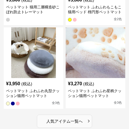
ペットマット 猫用二層構造砂こ
ペットマット ふわふわもこもこ
ぼれ防止トレーマット
猫用ベッド 楕円形ペットマット
全
2
色
¥
3,950
¥
3,270
(税込)
(税込)
ペットマット ふわふわ丸型クッ
ペットマット ふわふわ星柄クッ
ション猫用ペットマット
ション猫用ペットマット
全
3
色
全
3
色
›
人気アイテム一覧へ