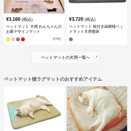
¥
3,160
¥
3,720
(税込)
(税込)
ペットマット 犬用 わんちゃんの
ペットマット 枕付き縞模様ペッ
お家デザインマット
トマット犬用寝床
全
4
色
›
ペットマット
の
犬用
一覧へ
ペットマット猫ラグマットのおすすめアイテム