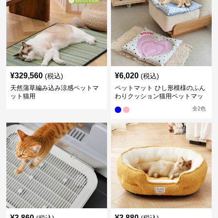
¥
329,560
¥
6,020
(税込)
(税込)
天然蒲草編み込み涼感ペットマ
ペットマット ひし形模様のふん
ット猫用
わりクッション猫用ペットマッ
ト
全
2
色
¥
3,860
¥
3,880
(税込)
(税込)