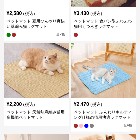
¥
2,580
¥
3,430
(税込)
(税込)
ペットマット 夏用ひんやり爽快
ペットマット 食パン型ふわふわ
い草編み猫ラグマット
猫用くつろぎラグマット
全
2
色
¥
2,200
¥
2,470
(税込)
(税込)
ペットマット 天然剣麻編み猫用
ペットマット ふんわりキルティ
多機能ペットマット
ング仕様の猫用快適ラグマット
全
4
色