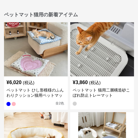
ペットマット猫用の新着アイテム
¥
6,020
¥
3,860
(税込)
(税込)
ペットマット ひし形模様のふん
ペットマット 猫用二層構造砂こ
わりクッション猫用ペットマッ
ぼれ防止トレーマット
ト
全
2
色