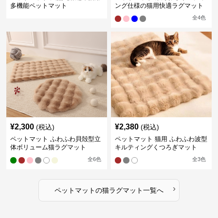
多機能ペットマット
ング仕様の猫用快適ラグマット
全
4
色
¥
2,300
¥
2,380
(税込)
(税込)
ペットマット ふわふわ貝殻型立
ペットマット 猫用 ふわふわ波型
体ボリューム猫ラグマット
キルティングくつろぎマット
全
6
色
全
3
色
›
ペットマット
の
猫ラグマット
一覧へ