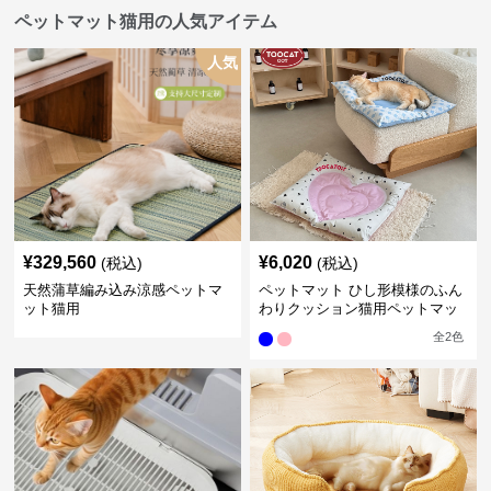
ペットマット猫用の人気アイテム
人気
¥
329,560
¥
6,020
(税込)
(税込)
天然蒲草編み込み涼感ペットマ
ペットマット ひし形模様のふん
ット猫用
わりクッション猫用ペットマッ
ト
全
2
色