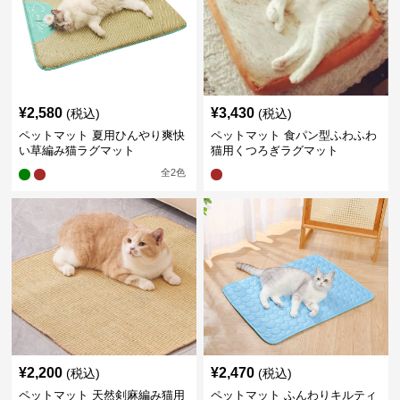
¥
2,580
¥
3,430
(税込)
(税込)
ペットマット 夏用ひんやり爽快
ペットマット 食パン型ふわふわ
い草編み猫ラグマット
猫用くつろぎラグマット
全
2
色
¥
2,200
¥
2,470
(税込)
(税込)
ペットマット 天然剣麻編み猫用
ペットマット ふんわりキルティ