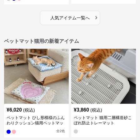
›
人気アイテム一覧へ
ペットマット猫用の新着アイテム
¥
6,020
¥
3,860
(税込)
(税込)
ペットマット ひし形模様のふん
ペットマット 猫用二層構造砂こ
わりクッション猫用ペットマッ
ぼれ防止トレーマット
ト
全
2
色