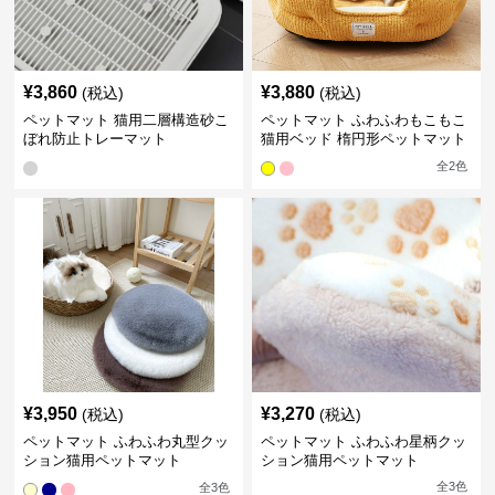
¥
3,860
¥
3,880
(税込)
(税込)
ペットマット 猫用二層構造砂こ
ペットマット ふわふわもこもこ
ぼれ防止トレーマット
猫用ベッド 楕円形ペットマット
全
2
色
¥
3,950
¥
3,270
(税込)
(税込)
ペットマット ふわふわ丸型クッ
ペットマット ふわふわ星柄クッ
ション猫用ペットマット
ション猫用ペットマット
全
3
色
全
3
色