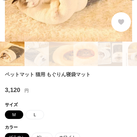
ペットマット 猫用 もぐりん寝袋マット
3,120
円
サイズ
M
L
カラー