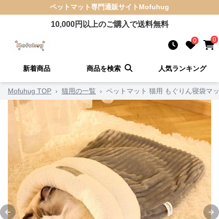
ペットマット
専門通販サイト
Mofuhug
10,000
円以上のご購入で送料無料
0
0
新着商品
商品を検索
人気ランキング
Mofuhug TOP
›
猫用の一覧
›
ペットマット 猫用 もぐりん寝袋マ
Previous slide
Ne