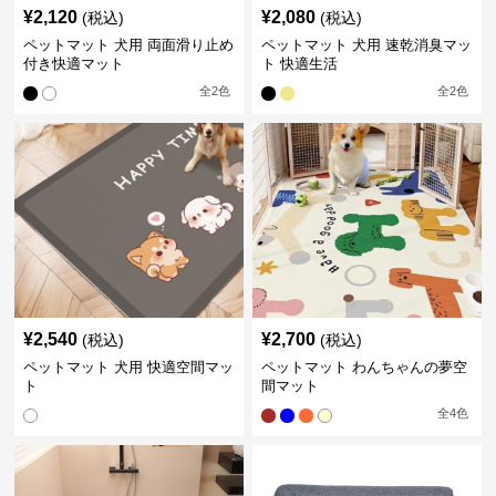
¥
2,120
¥
2,080
(税込)
(税込)
ペットマット 犬用 両面滑り止め
ペットマット 犬用 速乾消臭マッ
付き快適マット
ト 快適生活
全
2
色
全
2
色
¥
2,540
¥
2,700
(税込)
(税込)
ペットマット 犬用 快適空間マッ
ペットマット わんちゃんの夢空
ト
間マット
全
4
色