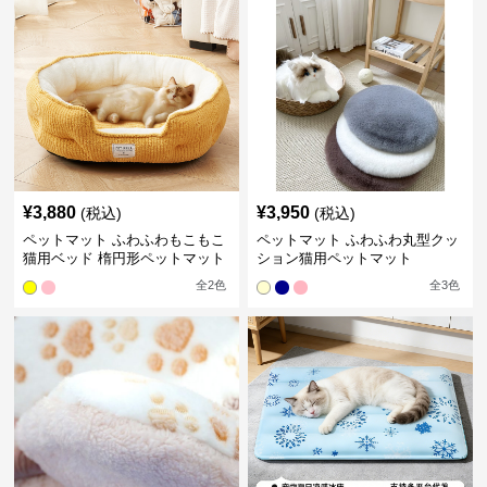
¥
3,880
¥
3,950
(税込)
(税込)
ペットマット ふわふわもこもこ
ペットマット ふわふわ丸型クッ
猫用ベッド 楕円形ペットマット
ション猫用ペットマット
全
2
色
全
3
色