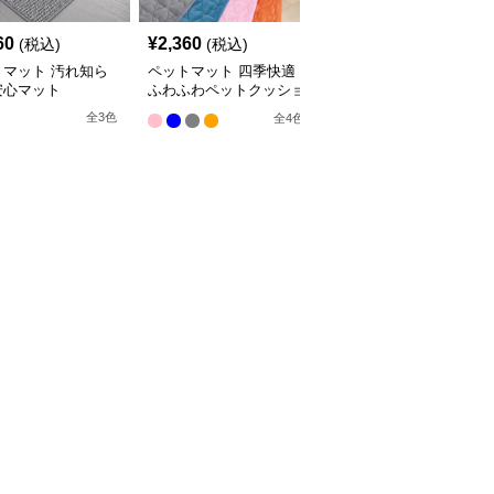
60
¥
2,360
¥
2,660
(税込)
(税込)
(税込)
トマット 汚れ知ら
ペットマット 四季快適
ペットマット 犬猫兼用
安心マット
ふわふわペットクッショ
まるっとマット やすら
ン
ぎの寝床
全
3
色
全
4
色
9