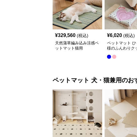
¥
329,560
¥
6,020
(税込)
(税込)
天然蒲草編み込み涼感ペ
ペットマット ひ
ットマット猫用
様のふんわりク
猫用ペットマッ
ペットマット
犬・猫兼用
のお