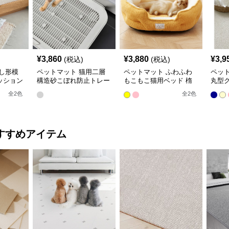
¥
3,860
¥
3,880
¥
3,9
(税込)
(税込)
し形模
ペットマット 猫用二層
ペットマット ふわふわ
ペッ
ッション
構造砂こぼれ防止トレー
もこもこ猫用ベッド 楕
丸型
ト
マット
円形ペットマット
トマ
全
2
色
全
2
色
すすめアイテム