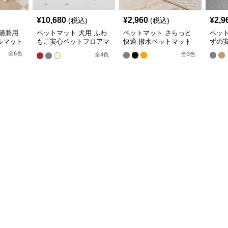
¥
10,680
¥
2,960
¥
2,9
(税込)
(税込)
猫兼用
ペットマット 犬用 ふわ
ペットマット さらっと
ペッ
ルマット
もこ安心ペットフロアマ
快適 撥水ペットマット
ずの
ット
全
6
色
全
3
色
全
4
色