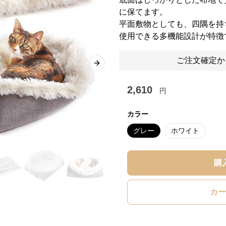
に保てます。
平面敷物としても、四隅を持
使用できる多機能設計が特徴
ご注文確定か
Next slide
2,610
円
カラー
グレー
ホワイト
購
カー