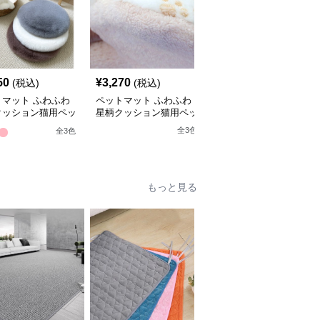
50
¥
3,270
¥
3,420
(税込)
(税込)
(税込)
トマット ふわふわ
ペットマット ふわふわ
ペットマット 雪の結晶
クッション猫用ペッ
星柄クッション猫用ペッ
柄ひんやり冷感ペットマ
ット
トマット
ット猫用
全
3
色
全
3
色
全
2
色
もっと見る