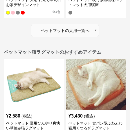
お家デザインマット
トマット犬用寝床
全
4
色
›
ペットマット
の
犬用
一覧へ
ペットマット猫ラグマットのおすすめアイテム
¥
2,580
¥
3,430
(税込)
(税込)
ペットマット 夏用ひんやり爽快
ペットマット 食パン型ふわふわ
い草編み猫ラグマット
猫用くつろぎラグマット