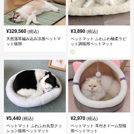
¥
329,560
¥
3,890
(税込)
(税込)
天然蒲草編み込み涼感ペットマ
ペットマット ふわふわ極柔ラビ
ット猫用
ット調猫用ペットマット
¥
5,440
¥
2,970
(税込)
(税込)
ペットマット ふわふわ丸型クッ
ペットマット 耳付きドーム型猫
ション猫用ペットマット
用ペットマット