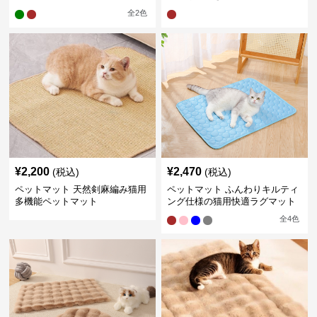
全
2
色
¥
2,200
¥
2,470
(税込)
(税込)
ペットマット 天然剣麻編み猫用
ペットマット ふんわりキルティ
多機能ペットマット
ング仕様の猫用快適ラグマット
全
4
色