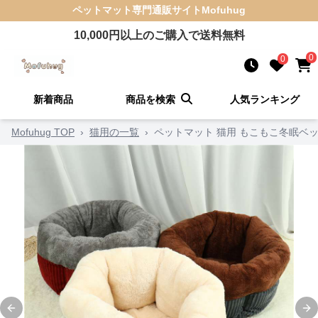
ペットマット
専門通販サイト
Mofuhug
10,000
円以上のご購入で送料無料
0
0
新着商品
商品を検索
人気ランキング
Mofuhug TOP
›
猫用の一覧
›
ペットマット 猫用 もこもこ冬眠ベ
Previous slide
Ne