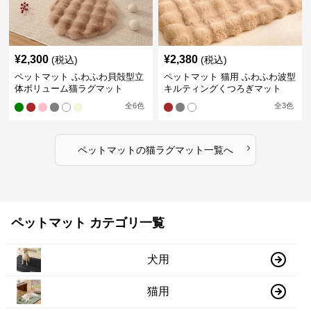
¥
2,300
¥
2,380
(税込)
(税込)
ペットマット ふわふわ貝殻型立
ペットマット 猫用 ふわふわ波型
体ボリューム猫ラグマット
キルティングくつろぎマット
全
6
色
全
3
色
›
ペットマット
の
猫ラグマット
一覧へ
ペットマット カテゴリ一覧
犬用
猫用