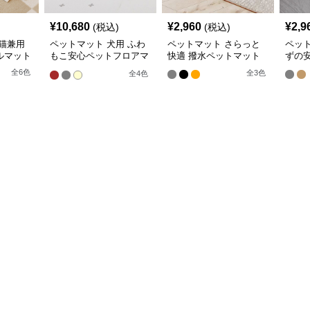
¥
10,680
¥
2,960
¥
2,9
(税込)
(税込)
猫兼用
ペットマット 犬用 ふわ
ペットマット さらっと
ペッ
ルマット
もこ安心ペットフロアマ
快適 撥水ペットマット
ずの
ット
全
6
色
全
3
色
全
4
色