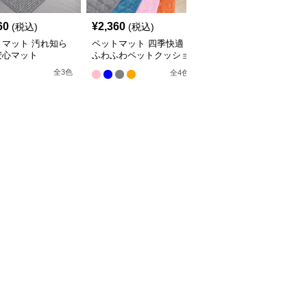
60
¥
2,360
¥
2,660
(税込)
(税込)
(税込)
トマット 汚れ知ら
ペットマット 四季快適
ペットマット 犬猫兼用
安心マット
ふわふわペットクッショ
まるっとマット やすら
ン
ぎの寝床
全
3
色
全
4
色
9