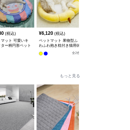
80
¥
6,120
¥
3,220
(税込)
(税込)
(税込)
トマット 可愛いキ
ペットマット 果物型ふ
ペットマット 和柄模様
クター柄円形ペット
わふわ抱き枕付き猫用休
の丸型ひんやり涼席ペッ
ト猫用
憩マット
トマット猫用
全
2
色
全
2
色
もっと見る