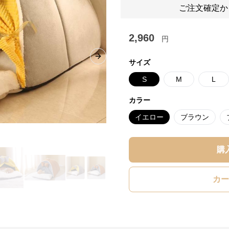
ご注文確定か
2,960
円
Next slide
サイズ
S
M
L
カラー
イエロー
ブラウン
購
カー