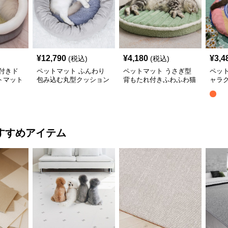
¥
12,790
¥
4,180
¥
3,4
(税込)
(税込)
付きド
ペットマット ふんわり
ペットマット うさぎ型
ペッ
トマット
包み込む丸型クッション
背もたれ付きふわふわ猫
ャラ
猫用ベッド
用ペットマット
マッ
すすめアイテム