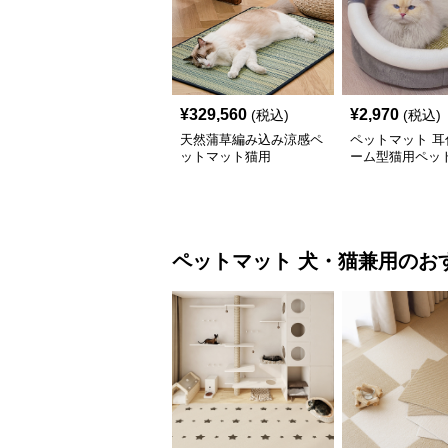
¥
329,560
¥
2,970
(税込)
(税込)
天然蒲草編み込み涼感ペ
ペットマット 耳
ットマット猫用
ーム型猫用ペッ
ペットマット
犬・猫兼用
のお