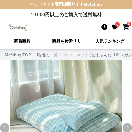
ペットマット
専門通販サイト
Mofuhug
10,000
円以上のご購入で送料無料
0
0
新着商品
商品を検索
人気ランキング
Mofuhug TOP
›
猫用の一覧
›
ペットマット 猫用 ふんわりギンガ
Previous slide
Ne