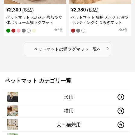
¥
2,300
¥
2,380
(税込)
(税込)
ペットマット ふわふわ貝殻型立
ペットマット 猫用 ふわふわ波型
体ボリューム猫ラグマット
キルティングくつろぎマット
全
6
色
全
3
色
›
ペットマット
の
猫ラグマット
一覧へ
ペットマット カテゴリ一覧
犬用
猫用
犬・猫兼用