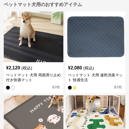
ペットマット犬用のおすすめアイテム
¥
2,120
¥
2,080
(税込)
(税込)
ペットマット 犬用 両面滑り止め
ペットマット 犬用 速乾消臭マッ
付き快適マット
ト 快適生活
全
2
色
全
2
色