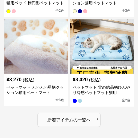
猫用ベッド 楕円形ペットマット
ション猫用ペットマット
全
2
色
全
3
色
¥
3,270
¥
3,420
(税込)
(税込)
ペットマット ふわふわ星柄クッ
ペットマット 雪の結晶柄ひんや
ション猫用ペットマット
り冷感ペットマット猫用
全
3
色
全
2
色
›
新着アイテムの一覧へ