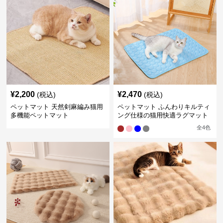
¥
2,200
¥
2,470
(税込)
(税込)
ペットマット 天然剣麻編み猫用
ペットマット ふんわりキルティ
多機能ペットマット
ング仕様の猫用快適ラグマット
全
4
色