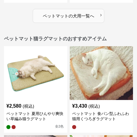
›
ペットマット
の
犬用
一覧へ
ペットマット猫ラグマットのおすすめアイテム
¥
2,580
¥
3,430
(税込)
(税込)
ペットマット 夏用ひんやり爽快
ペットマット 食パン型ふわふわ
い草編み猫ラグマット
猫用くつろぎラグマット
全
2
色