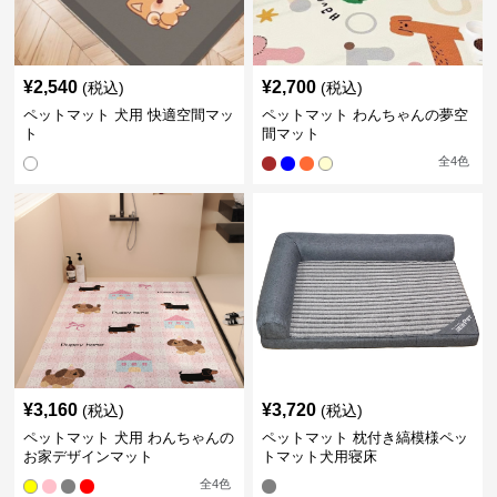
¥
2,540
¥
2,700
(税込)
(税込)
ペットマット 犬用 快適空間マッ
ペットマット わんちゃんの夢空
ト
間マット
全
4
色
¥
3,160
¥
3,720
(税込)
(税込)
ペットマット 犬用 わんちゃんの
ペットマット 枕付き縞模様ペッ
お家デザインマット
トマット犬用寝床
全
4
色