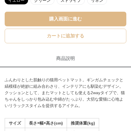
イエロー
グリーン
ストライプ
リネン
購入画面に進む
カートに追加する
商品説明
ふんわりとした肌触りの猫用ペットマット。ギンガムチェックと
縞模様が絶妙に組み合わさり、インテリアにも馴染むデザイン。
クッションとして、またマットとしても使える2wayタイプで、猫
ちゃんをしっかり包み込む中綿がたっぷり。大切な愛猫に心地よ
いリラックスタイムを提供するアイテム。
サイズ
長さ×幅×高さ(cm)
推奨体重(kg)