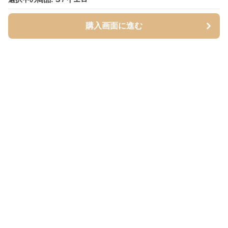
購入画面に進む
購入画面に進む
Mofuhug
について
会社概要
利用規約