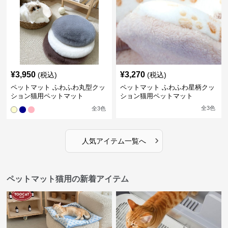
¥
3,950
¥
3,270
(税込)
(税込)
ペットマット ふわふわ丸型クッ
ペットマット ふわふわ星柄クッ
ション猫用ペットマット
ション猫用ペットマット
全
3
色
全
3
色
›
人気アイテム一覧へ
ペットマット猫用の新着アイテム