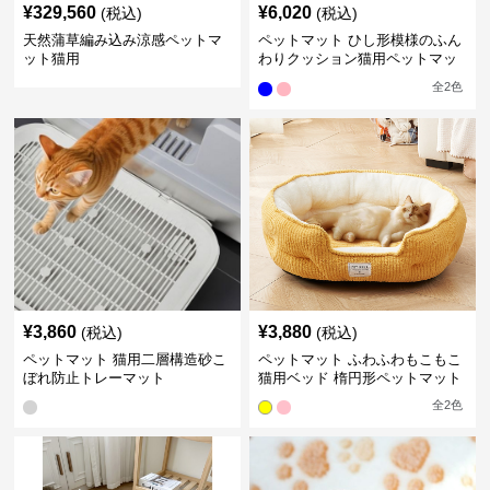
¥
329,560
¥
6,020
(税込)
(税込)
天然蒲草編み込み涼感ペットマ
ペットマット ひし形模様のふん
ット猫用
わりクッション猫用ペットマッ
ト
全
2
色
¥
3,860
¥
3,880
(税込)
(税込)
ペットマット 猫用二層構造砂こ
ペットマット ふわふわもこもこ
ぼれ防止トレーマット
猫用ベッド 楕円形ペットマット
全
2
色