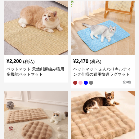
¥
2,200
¥
2,470
(税込)
(税込)
ペットマット 天然剣麻編み猫用
ペットマット ふんわりキルティ
多機能ペットマット
ング仕様の猫用快適ラグマット
全
4
色