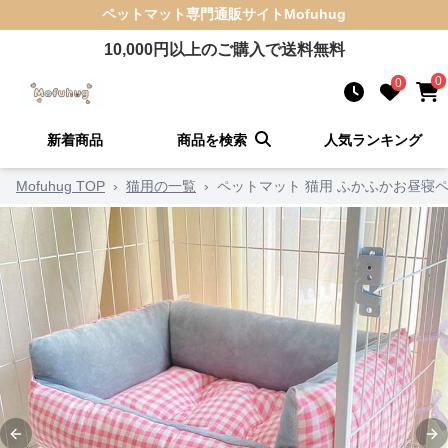
ペットマット
専門通販サイト
Mofuhug
10,000
円以上のご購入で送料無料
0
0
新着商品
商品を検索
人気ランキング
Mofuhug TOP
›
猫用の一覧
›
ペットマット 猫用 ふかふかお昼寝
Previous slide
Ne