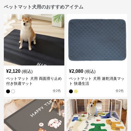
ペットマット犬用のおすすめアイテム
¥
2,120
¥
2,080
(税込)
(税込)
ペットマット 犬用 両面滑り止め
ペットマット 犬用 速乾消臭マッ
付き快適マット
ト 快適生活
全
2
色
全
2
色