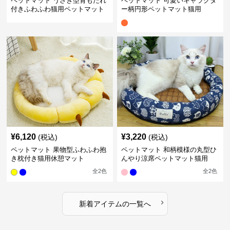
ペットマット うさぎ型背もたれ
ペットマット 可愛いキャラクタ
付きふわふわ猫用ペットマット
ー柄円形ペットマット猫用
¥
6,120
¥
3,220
(税込)
(税込)
ペットマット 果物型ふわふわ抱
ペットマット 和柄模様の丸型ひ
き枕付き猫用休憩マット
んやり涼席ペットマット猫用
全
2
色
全
2
色
›
新着アイテムの一覧へ