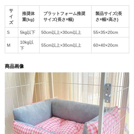
サ
推奨体
プラットフォーム推奨
製品サイズ(長
イ
重(kg)
サイズ(長さ×幅)
さ×幅×高さ)
ズ
S
5kg以下
50cm以上×30cm以上
55×35×20cm
10kg以
M
55cm以上×30cm以上
60×40×20cm
下
商品画像