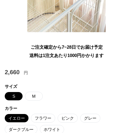
ご注文確定から7~28日でお届け予定
送料は1注文あたり
1000
円かかります
2,660
円
サイズ
S
M
カラー
イエロー
フラワー
ピンク
グレー
ダークブルー
ホワイト