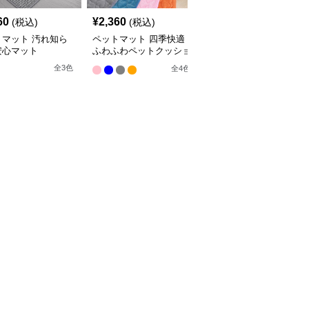
60
¥
2,360
¥
2,660
(税込)
(税込)
(税込)
トマット 汚れ知ら
ペットマット 四季快適
ペットマット 犬猫兼用
安心マット
ふわふわペットクッショ
まるっとマット やすら
ン
ぎの寝床
全
3
色
全
4
色
9