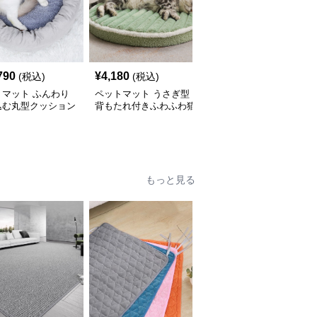
790
¥
4,180
¥
3,480
(税込)
(税込)
(税込)
トマット ふんわり
ペットマット うさぎ型
ペットマット 可愛いキ
込む丸型クッション
背もたれ付きふわふわ猫
ャラクター柄円形ペット
ベッド
用ペットマット
マット猫用
もっと見る