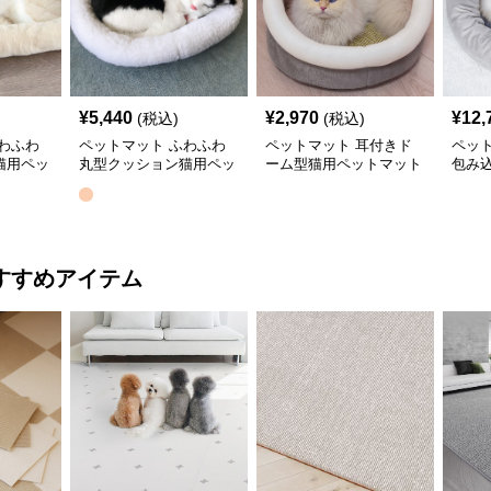
¥
5,440
¥
2,970
¥
12,
(税込)
(税込)
わふわ
ペットマット ふわふわ
ペットマット 耳付きド
ペッ
猫用ペッ
丸型クッション猫用ペッ
ーム型猫用ペットマット
包み
トマット
猫用
すすめアイテム