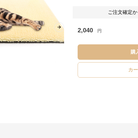
ご注文確定か
2,040
Next slide
円
購
カー