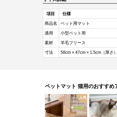
項目
仕様
商品名
ペット用マット
適用
小型ペット用
素材
羊毛フリース
寸法
58cm × 47cm × 1.5cm（厚さ
ペットマット
猫用
のおすすめ
人気