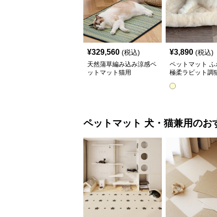
¥
329,560
¥
3,890
(税込)
(税込)
天然蒲草編み込み涼感ペ
ペットマット ふ
ットマット猫用
極柔ラビット調
トマット
ペットマット
犬・猫兼用
のお