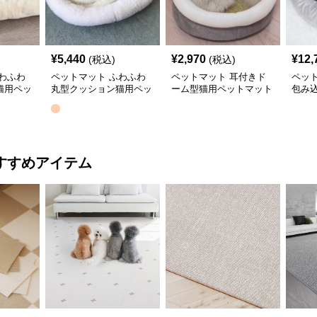
¥
5,440
¥
2,970
¥
12,
(税込)
(税込)
わふわ
ペットマット ふわふわ
ペットマット 耳付きド
ペッ
猫用ペッ
丸型クッション猫用ペッ
ーム型猫用ペットマット
包み
トマット
猫用
すすめアイテム