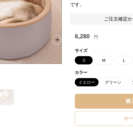
です。
ご注文確定か
6,280
円
Next slide
サイズ
S
M
L
カラー
イエロー
グリーン
購
カー