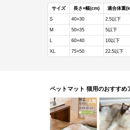
サイズ
長さ×幅(cm)
適合体重(k
S
40×30
2.5以下
M
50×35
5以下
L
60×40
10以下
XL
75×50
22.5以下
ペットマット
猫用
のおすすめ
人気