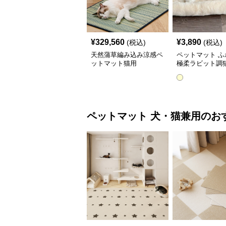
¥
329,560
¥
3,890
(税込)
(税込)
天然蒲草編み込み涼感ペ
ペットマット ふ
ットマット猫用
極柔ラビット調
トマット
ペットマット
犬・猫兼用
のお