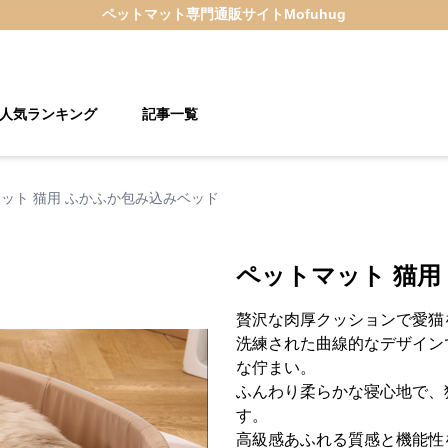
ペットマット
専門通販サイト
Mofuhug
人気ランキング
記事一覧
ット 猫用 ふかふか包み込みベッド
ペットマット 猫用
贅沢な肉厚クッションで愛猫
洗練された曲線的なデザイン
な佇まい。
ふんわり柔らかな寝心地で、
す。
高級感あふれる質感と機能性