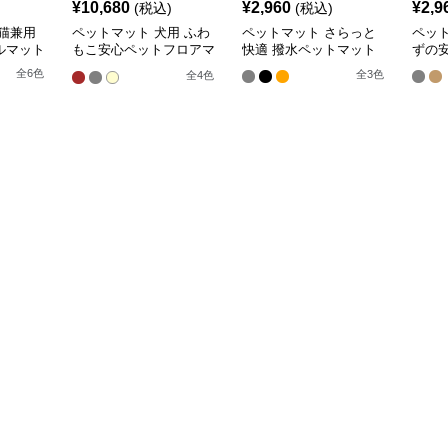
¥
10,680
¥
2,960
¥
2,9
(税込)
(税込)
猫兼用
ペットマット 犬用 ふわ
ペットマット さらっと
ペッ
ルマット
もこ安心ペットフロアマ
快適 撥水ペットマット
ずの
ット
全
6
色
全
3
色
全
4
色