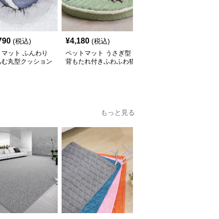
790
¥
4,180
¥
3,480
(税込)
(税込)
(税込)
トマット ふんわり
ペットマット うさぎ型
ペットマット 可愛いキ
込む丸型クッション
背もたれ付きふわふわ猫
ャラクター柄円形ペット
ベッド
用ペットマット
マット猫用
もっと見る