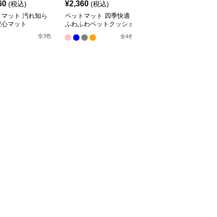
60
¥
2,360
¥
2,660
(税込)
(税込)
(税込)
トマット 汚れ知ら
ペットマット 四季快適
ペットマット 犬猫兼用
安心マット
ふわふわペットクッショ
まるっとマット やすら
ン
ぎの寝床
全
3
色
全
4
色
9