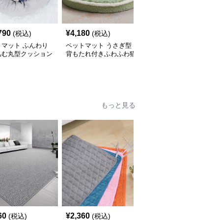
790
¥
4,180
¥
3,480
(税込)
(税込)
(税込)
トマット ふんわり
ペットマット うさぎ型
ペットマット 可愛いキ
込む丸型クッション
背もたれ付きふわふわ猫
ャラクター柄円形ペット
ベッド
用ペットマット
マット猫用
もっと見る
60
¥
2,360
¥
2,660
(税込)
(税込)
(税込)