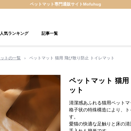
ペットマット
専門通販サイト
Mofuhug
人気ランキング
記事一覧
マットの一覧
›
ペットマット 猫用 飛び散り防止 トイレマット
ペットマット 猫用
ット
清潔感あふれる猫用ペットマ
格子状の特殊構造により、ト
す。
愛猫の快適な足触りと床の清
手入れも簡単です。