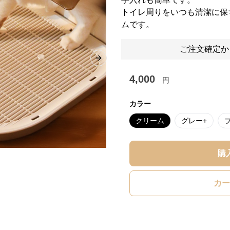
トイレ周りをいつも清潔に保
ムです。
ご注文確定か
Next slide
4,000
円
カラー
クリーム
グレー+
購
カー