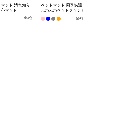
トマット 汚れ知ら
ペットマット 四季快適
ペットマット 犬猫兼用
安心マット
ふわふわペットクッショ
まるっとマット やすら
ン
ぎの寝床
全
3
色
全
4
色
9