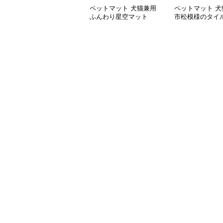
ペットマット 犬猫兼用
ペットマット 犬
ふんわり星空マット
市松模様のタイ