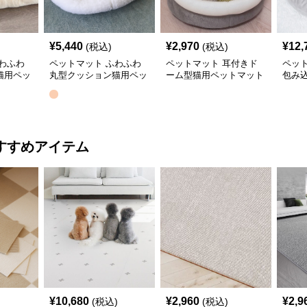
¥
5,440
¥
2,970
¥
12,
(税込)
(税込)
わふわ
ペットマット ふわふわ
ペットマット 耳付きド
ペッ
猫用ペッ
丸型クッション猫用ペッ
ーム型猫用ペットマット
包み
トマット
猫用
すすめアイテム
¥
10,680
¥
2,960
¥
2,9
(税込)
(税込)