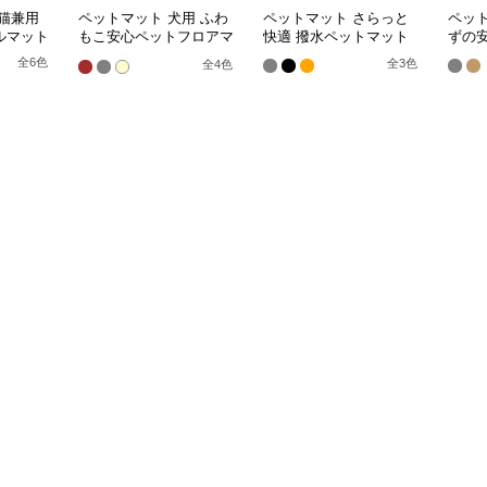
猫兼用
ペットマット 犬用 ふわ
ペットマット さらっと
ペッ
ルマット
もこ安心ペットフロアマ
快適 撥水ペットマット
ずの
ット
全
6
色
全
3
色
全
4
色