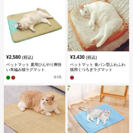
¥
2,580
¥
3,430
(税込)
(税込)
ペットマット 夏用ひんやり爽快
ペットマット 食パン型ふわふわ
い草編み猫ラグマット
猫用くつろぎラグマット
全
2
色