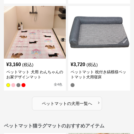
¥
3,160
¥
3,720
(税込)
(税込)
ペットマット 犬用 わんちゃんの
ペットマット 枕付き縞模様ペッ
お家デザインマット
トマット犬用寝床
全
4
色
›
ペットマット
の
犬用
一覧へ
ペットマット猫ラグマットのおすすめアイテム