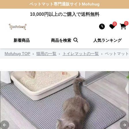
ペットマット
専門通販サイト
Mofuhug
10,000
円以上のご購入で送料無料
0
0
新着商品
商品を検索
人気ランキング
Mofuhug TOP
›
猫用の一覧
›
トイレマットの一覧
›
ペットマット
Previous slide
Ne