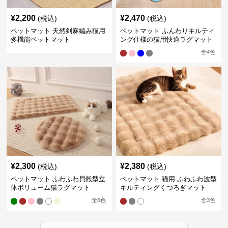
¥
2,200
¥
2,470
(税込)
(税込)
ペットマット 天然剣麻編み猫用
ペットマット ふんわりキルティ
多機能ペットマット
ング仕様の猫用快適ラグマット
全
4
色
¥
2,300
¥
2,380
(税込)
(税込)
ペットマット ふわふわ貝殻型立
ペットマット 猫用 ふわふわ波型
体ボリューム猫ラグマット
キルティングくつろぎマット
全
6
色
全
3
色