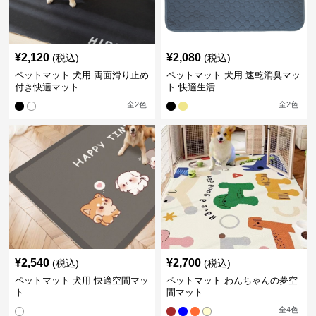
¥
2,120
¥
2,080
(税込)
(税込)
ペットマット 犬用 両面滑り止め
ペットマット 犬用 速乾消臭マッ
付き快適マット
ト 快適生活
全
2
色
全
2
色
¥
2,540
¥
2,700
(税込)
(税込)
ペットマット 犬用 快適空間マッ
ペットマット わんちゃんの夢空
ト
間マット
全
4
色