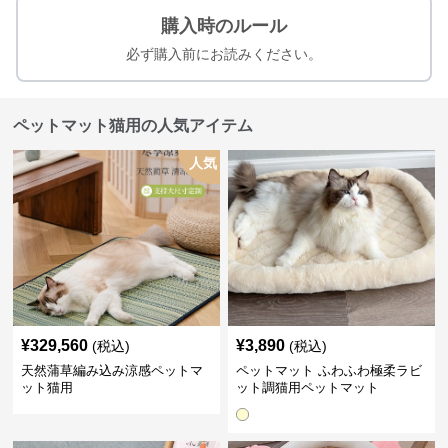
購入時のルール
必ず購入前にお読みください。
ペットマット猫用の人気アイテム
人気
¥
329,560
¥
3,890
(税込)
(税込)
天然蒲草編み込み涼感ペットマ
ペットマット ふわふわ極柔ラビ
ット猫用
ット調猫用ペットマット