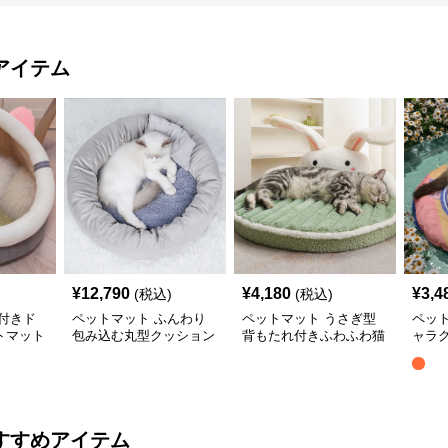
アイテム
¥
12,790
¥
4,180
¥
3,4
(税込)
(税込)
付きド
ペットマット ふんわり
ペットマット うさぎ型
ペッ
トマット
包み込む丸型クッション
背もたれ付きふわふわ猫
ャラ
猫用ベッド
用ペットマット
マッ
すすめアイテム