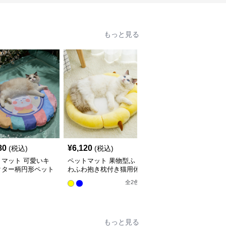
もっと見る
80
¥
6,120
¥
3,220
(税込)
(税込)
(税込)
トマット 可愛いキ
ペットマット 果物型ふ
ペットマット 和柄模様
クター柄円形ペット
わふわ抱き枕付き猫用休
の丸型ひんやり涼席ペッ
ト猫用
憩マット
トマット猫用
全
2
色
全
2
色
もっと見る