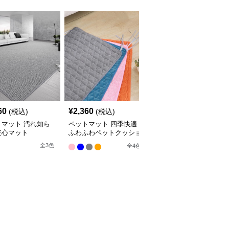
60
¥
2,360
¥
2,660
(税込)
(税込)
(税込)
トマット 汚れ知ら
ペットマット 四季快適
ペットマット 犬猫兼用
安心マット
ふわふわペットクッショ
まるっとマット やすら
ン
ぎの寝床
全
3
色
全
4
色
9