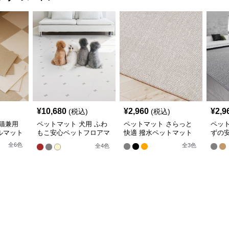
¥
10,680
¥
2,960
¥
2,9
(税込)
(税込)
猫兼用
ペットマット 犬用 ふわ
ペットマット さらっと
ペッ
ルマット
もこ安心ペットフロアマ
快適 撥水ペットマット
ずの
ット
全
6
色
全
3
色
全
4
色