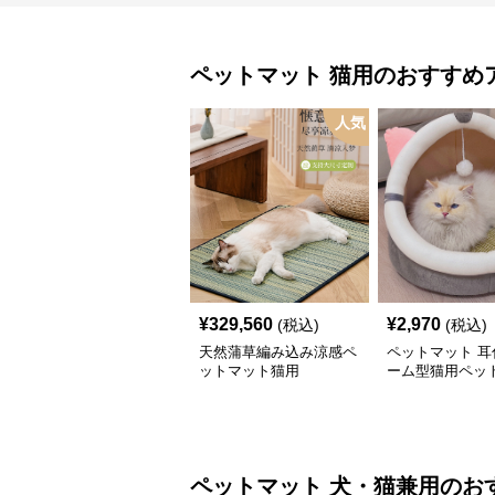
ペットマット
猫用
のおすすめ
人気
¥
329,560
¥
2,970
(税込)
(税込)
天然蒲草編み込み涼感ペ
ペットマット 耳
ットマット猫用
ーム型猫用ペッ
ペットマット
犬・猫兼用
のお