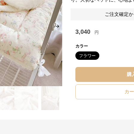
ご注文確定か
Next slide
3,040
円
カラー
フラワー
購
カー