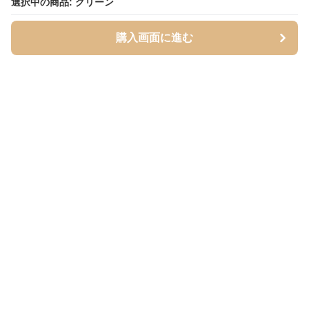
選択中の商品: グリーン
選択中の商品: グリーン
購入画面に進む
購入画面に進む
Mofuhug
について
会社概要
利用規約