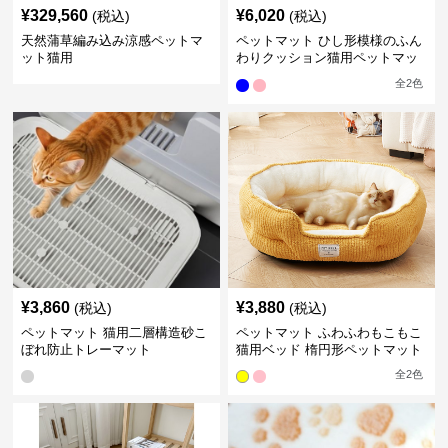
¥
329,560
¥
6,020
(税込)
(税込)
天然蒲草編み込み涼感ペットマ
ペットマット ひし形模様のふん
ット猫用
わりクッション猫用ペットマッ
ト
全
2
色
¥
3,860
¥
3,880
(税込)
(税込)
ペットマット 猫用二層構造砂こ
ペットマット ふわふわもこもこ
ぼれ防止トレーマット
猫用ベッド 楕円形ペットマット
全
2
色