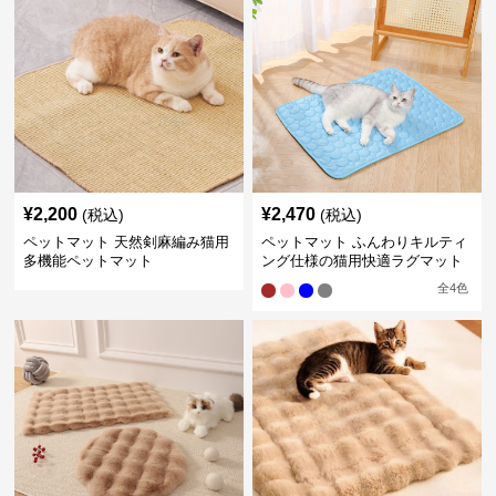
¥
2,200
¥
2,470
(税込)
(税込)
ペットマット 天然剣麻編み猫用
ペットマット ふんわりキルティ
多機能ペットマット
ング仕様の猫用快適ラグマット
全
4
色