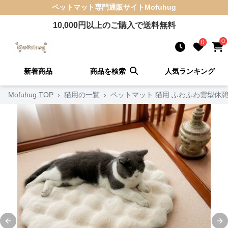
ペットマット
専門通販サイト
Mofuhug
10,000
円以上のご購入で送料無料
0
0
新着商品
商品を検索
人気ランキング
Mofuhug TOP
›
猫用の一覧
›
ペットマット 猫用 ふわふわ雲型休
Previous slide
Ne