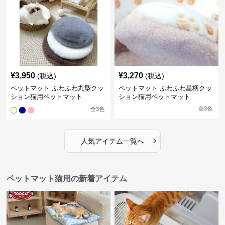
¥
3,950
¥
3,270
(税込)
(税込)
ペットマット ふわふわ丸型クッ
ペットマット ふわふわ星柄クッ
ション猫用ペットマット
ション猫用ペットマット
全
3
色
全
3
色
›
人気アイテム一覧へ
ペットマット猫用の新着アイテム