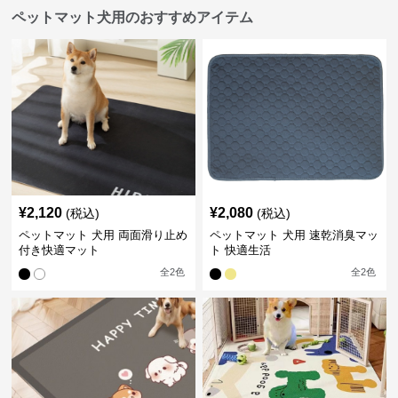
ペットマット犬用のおすすめアイテム
¥
2,120
¥
2,080
(税込)
(税込)
ペットマット 犬用 両面滑り止め
ペットマット 犬用 速乾消臭マッ
付き快適マット
ト 快適生活
全
2
色
全
2
色