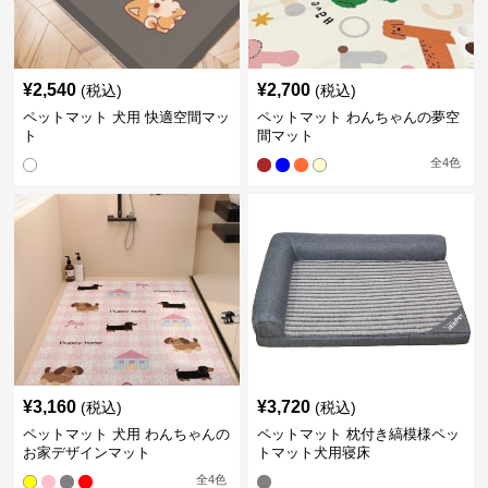
¥
2,540
¥
2,700
(税込)
(税込)
ペットマット 犬用 快適空間マッ
ペットマット わんちゃんの夢空
ト
間マット
全
4
色
¥
3,160
¥
3,720
(税込)
(税込)
ペットマット 犬用 わんちゃんの
ペットマット 枕付き縞模様ペッ
お家デザインマット
トマット犬用寝床
全
4
色