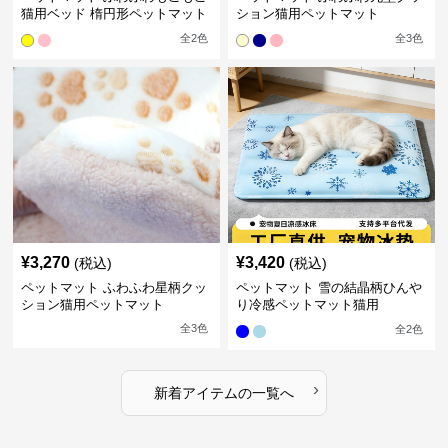
猫用ベッド 楕円形ペットマット
ション猫用ペットマット
全
2
色
全
3
色
¥
3,270
¥
3,420
(税込)
(税込)
ペットマット ふわふわ星柄クッ
ペットマット 雪の結晶柄ひんや
ション猫用ペットマット
り冷感ペットマット猫用
全
3
色
全
2
色
›
新着アイテムの一覧へ