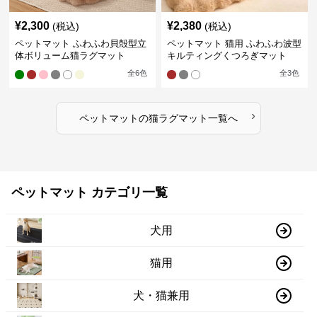
¥
2,300
¥
2,380
(税込)
(税込)
ペットマット ふわふわ貝殻型立
ペットマット 猫用 ふわふわ波型
体ボリューム猫ラグマット
キルティングくつろぎマット
全
6
色
全
3
色
›
ペットマット
の
猫ラグマット
一覧へ
ペットマット カテゴリ一覧
犬用
猫用
犬・猫兼用