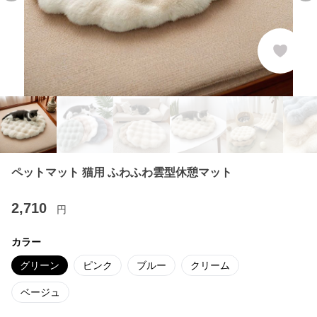
ペットマット 猫用 ふわふわ雲型休憩マット
2,710
円
カラー
グリーン
ピンク
ブルー
クリーム
ベージュ