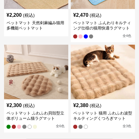
¥
2,200
¥
2,470
(税込)
(税込)
ペットマット 天然剣麻編み猫用
ペットマット ふんわりキルティ
多機能ペットマット
ング仕様の猫用快適ラグマット
全
4
色
¥
2,300
¥
2,380
(税込)
(税込)
ペットマット ふわふわ貝殻型立
ペットマット 猫用 ふわふわ波型
体ボリューム猫ラグマット
キルティングくつろぎマット
全
6
色
全
3
色