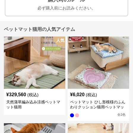
必ず購入前にお読みください。
ペットマット猫用の人気アイテム
人気
¥
329,560
¥
6,020
(税込)
(税込)
天然蒲草編み込み涼感ペットマ
ペットマット ひし形模様のふん
ット猫用
わりクッション猫用ペットマッ
ト
全
2
色