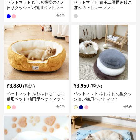
ペットマット ひし形模様のふん
ペットマット 猫用二層構造砂こ
わりクッション猫用ペットマッ
ぼれ防止トレーマット
ト
全
2
色
¥
3,880
¥
3,950
(税込)
(税込)
ペットマット ふわふわもこもこ
ペットマット ふわふわ丸型クッ
猫用ベッド 楕円形ペットマット
ション猫用ペットマット
全
2
色
全
3
色