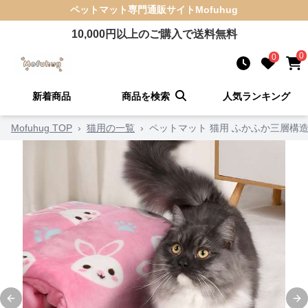
ペットマット
専門通販サイト
Mofuhug
10,000
円以上のご購入で送料無料
0
0
新着商品
商品を検索
人気ランキング
Mofuhug TOP
›
猫用の一覧
›
ペットマット 猫用 ふかふか三層構
Previous slide
Ne