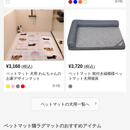
全
4
色
¥
3,160
¥
3,720
(税込)
(税込)
ペットマット 犬用 わんちゃんの
ペットマット 枕付き縞模様ペッ
お家デザインマット
トマット犬用寝床
全
4
色
›
ペットマット
の
犬用
一覧へ
ペットマット猫ラグマットのおすすめアイテム