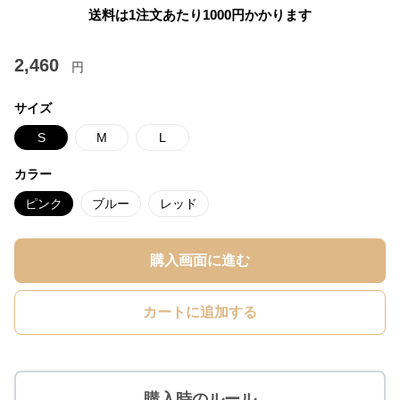
送料は1注文あたり
1000
円かかります
2,460
円
サイズ
S
M
L
カラー
ピンク
ブルー
レッド
購入画面に進む
カートに追加する
購入時のルール