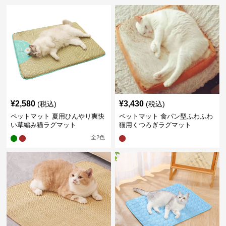
¥
2,580
¥
3,430
(税込)
(税込)
ペットマット 夏用ひんやり爽快
ペットマット 食パン型ふわふわ
い草編み猫ラグマット
猫用くつろぎラグマット
全
2
色