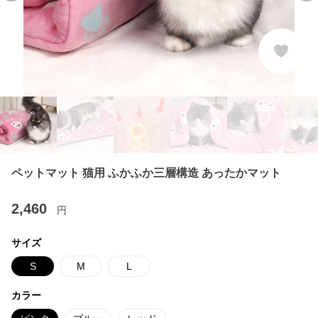
ペットマット 猫用 ふかふか三層構造 あったかマット
2,460
円
サイズ
S
M
L
カラー