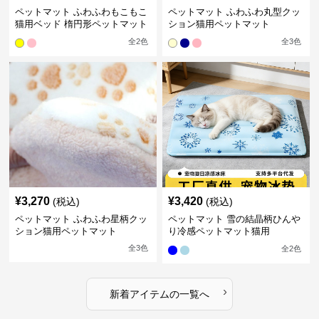
ペットマット ふわふわもこもこ
ペットマット ふわふわ丸型クッ
猫用ベッド 楕円形ペットマット
ション猫用ペットマット
全
2
色
全
3
色
¥
3,270
¥
3,420
(税込)
(税込)
ペットマット ふわふわ星柄クッ
ペットマット 雪の結晶柄ひんや
ション猫用ペットマット
り冷感ペットマット猫用
全
3
色
全
2
色
›
新着アイテムの一覧へ