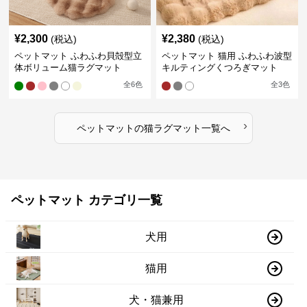
¥
2,300
¥
2,380
(税込)
(税込)
ペットマット ふわふわ貝殻型立
ペットマット 猫用 ふわふわ波型
体ボリューム猫ラグマット
キルティングくつろぎマット
全
6
色
全
3
色
›
ペットマット
の
猫ラグマット
一覧へ
ペットマット カテゴリ一覧
犬用
猫用
犬・猫兼用