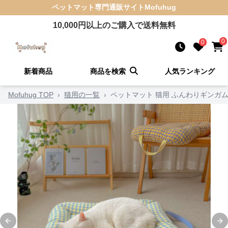
ペットマット
専門通販サイト
Mofuhug
10,000
円以上のご購入で送料無料
0
0
新着商品
商品を検索
人気ランキング
Mofuhug TOP
›
猫用の一覧
›
ペットマット 猫用 ふんわりギンガ
Previous slide
Ne