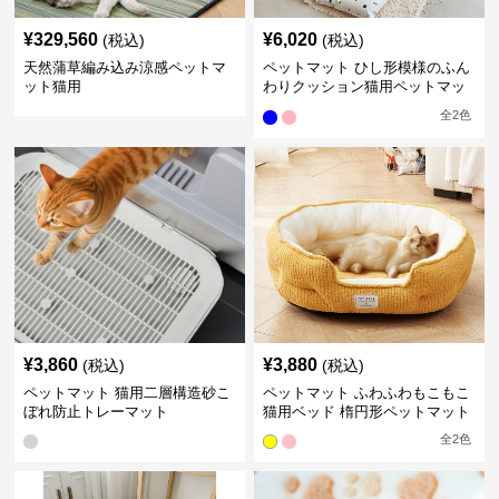
¥
329,560
¥
6,020
(税込)
(税込)
天然蒲草編み込み涼感ペットマ
ペットマット ひし形模様のふん
ット猫用
わりクッション猫用ペットマッ
ト
全
2
色
¥
3,860
¥
3,880
(税込)
(税込)
ペットマット 猫用二層構造砂こ
ペットマット ふわふわもこもこ
ぼれ防止トレーマット
猫用ベッド 楕円形ペットマット
全
2
色