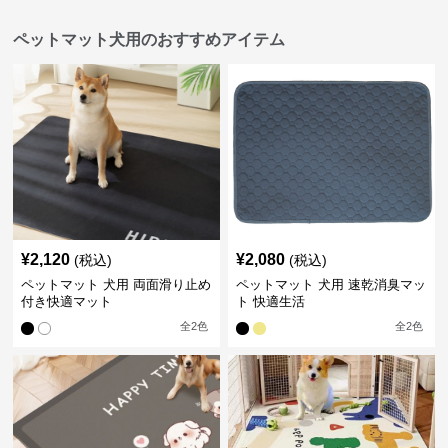
ペットマット犬用のおすすめアイテム
¥
2,120
¥
2,080
(税込)
(税込)
ペットマット 犬用 両面滑り止め
ペットマット 犬用 速乾消臭マッ
付き快適マット
ト 快適生活
全
2
色
全
2
色