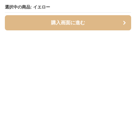
選択中の商品: イエロー
選択中の商品: イエロー
購入画面に進む
購入画面に進む
Mofuhug
について
会社概要
利用規約