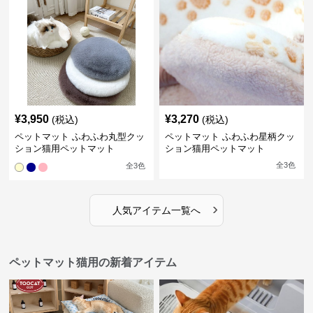
¥
3,950
¥
3,270
(税込)
(税込)
ペットマット ふわふわ丸型クッ
ペットマット ふわふわ星柄クッ
ション猫用ペットマット
ション猫用ペットマット
全
3
色
全
3
色
›
人気アイテム一覧へ
ペットマット猫用の新着アイテム