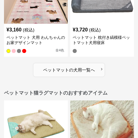
¥
3,160
¥
3,720
(税込)
(税込)
ペットマット 犬用 わんちゃんの
ペットマット 枕付き縞模様ペッ
お家デザインマット
トマット犬用寝床
全
4
色
›
ペットマット
の
犬用
一覧へ
ペットマット猫ラグマットのおすすめアイテム