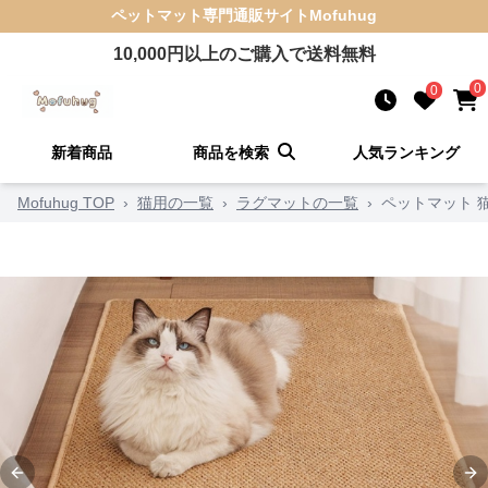
ペットマット
専門通販サイト
Mofuhug
10,000
円以上のご購入で送料無料
0
0
新着商品
商品を検索
人気ランキング
Mofuhug TOP
›
猫用の一覧
›
ラグマットの一覧
›
ペットマット 
Previous slide
Ne