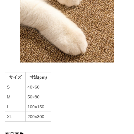
サイズ
寸法(cm)
S
40×60
M
50×80
L
100×150
XL
200×300