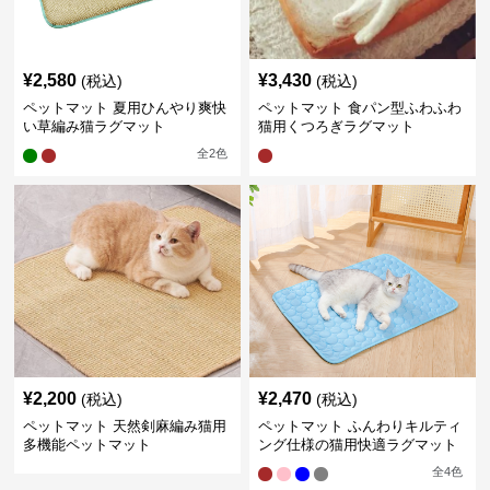
¥
2,580
¥
3,430
(税込)
(税込)
ペットマット 夏用ひんやり爽快
ペットマット 食パン型ふわふわ
い草編み猫ラグマット
猫用くつろぎラグマット
全
2
色
¥
2,200
¥
2,470
(税込)
(税込)
ペットマット 天然剣麻編み猫用
ペットマット ふんわりキルティ
多機能ペットマット
ング仕様の猫用快適ラグマット
全
4
色