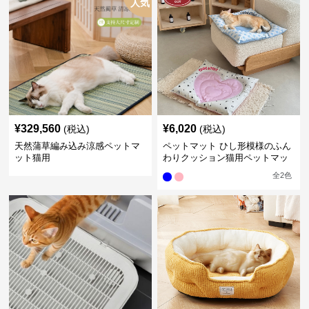
人気
¥
329,560
¥
6,020
(税込)
(税込)
天然蒲草編み込み涼感ペットマ
ペットマット ひし形模様のふん
ット猫用
わりクッション猫用ペットマッ
ト
全
2
色