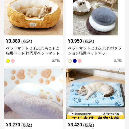
¥
3,880
¥
3,950
(税込)
(税込)
ペットマット ふわふわもこもこ
ペットマット ふわふわ丸型クッ
猫用ベッド 楕円形ペットマット
ション猫用ペットマット
全
2
色
全
3
色
¥
3,270
¥
3,420
(税込)
(税込)