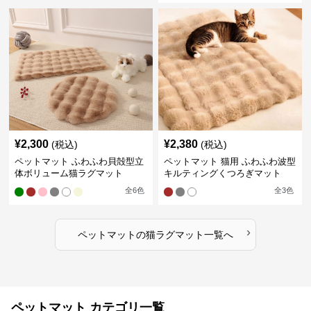
¥
2,300
¥
2,380
(税込)
(税込)
ペットマット ふわふわ貝殻型立
ペットマット 猫用 ふわふわ波型
体ボリューム猫ラグマット
キルティングくつろぎマット
全
6
色
全
3
色
›
ペットマット
の
猫ラグマット
一覧へ
ペットマット カテゴリ一覧