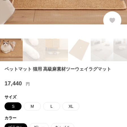
ペットマット 猫用 高級麻素材ツーウェイラグマット
17,440
円
サイズ
S
M
L
XL
カラー