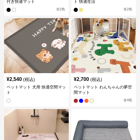
付き快適マット
ト 快適生活
全
2
色
全
2
色
¥
2,540
¥
2,700
(税込)
(税込)
ペットマット 犬用 快適空間マッ
ペットマット わんちゃんの夢空
ト
間マット
全
4
色