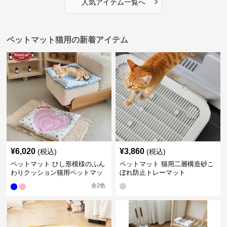
›
人気アイテム一覧へ
ペットマット猫用の新着アイテム
¥
6,020
¥
3,860
(税込)
(税込)
ペットマット ひし形模様のふん
ペットマット 猫用二層構造砂こ
わりクッション猫用ペットマッ
ぼれ防止トレーマット
ト
全
2
色