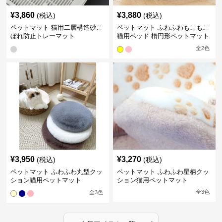
¥
3,860
¥
3,880
(税込)
(税込)
ペットマット 猫用二層構造砂こ
ペットマット ふわふわもこもこ
ぼれ防止トレーマット
猫用ベッド 楕円形ペットマット
全
2
色
¥
3,950
¥
3,270
(税込)
(税込)
ペットマット ふわふわ丸型クッ
ペットマット ふわふわ星柄クッ
ション猫用ペットマット
ション猫用ペットマット
全
3
色
全
3
色