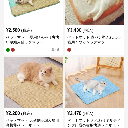
¥
2,580
¥
3,430
(税込)
(税込)
ペットマット 夏用ひんやり爽快
ペットマット 食パン型ふわふわ
い草編み猫ラグマット
猫用くつろぎラグマット
全
2
色
¥
2,200
¥
2,470
(税込)
(税込)
ペットマット 天然剣麻編み猫用
ペットマット ふんわりキルティ
多機能ペットマット
ング仕様の猫用快適ラグマット