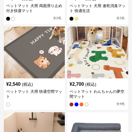
ペットマット 犬用 両面滑り止め
ペットマット 犬用 速乾消臭マッ
付き快適マット
ト 快適生活
全
2
色
全
2
色
¥
2,540
¥
2,700
(税込)
(税込)
ペットマット 犬用 快適空間マッ
ペットマット わんちゃんの夢空
ト
間マット
全
4
色