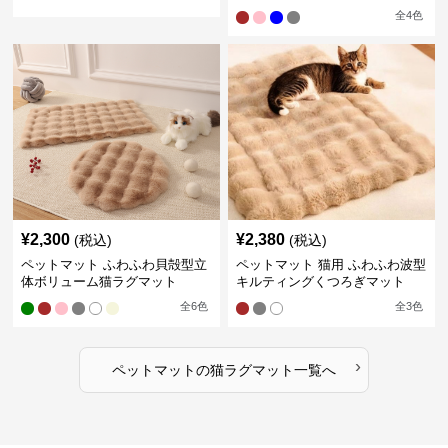
全
4
色
¥
2,300
¥
2,380
(税込)
(税込)
ペットマット ふわふわ貝殻型立
ペットマット 猫用 ふわふわ波型
体ボリューム猫ラグマット
キルティングくつろぎマット
全
6
色
全
3
色
›
ペットマット
の
猫ラグマット
一覧へ