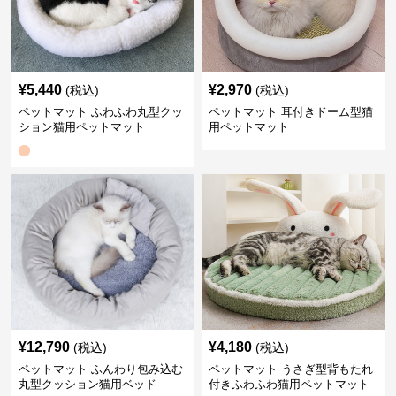
¥
5,440
¥
2,970
(税込)
(税込)
ペットマット ふわふわ丸型クッ
ペットマット 耳付きドーム型猫
ション猫用ペットマット
用ペットマット
¥
12,790
¥
4,180
(税込)
(税込)
ペットマット ふんわり包み込む
ペットマット うさぎ型背もたれ
丸型クッション猫用ベッド
付きふわふわ猫用ペットマット