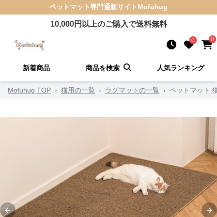
ペットマット
専門通販サイト
Mofuhug
10,000
円以上のご購入で送料無料
0
0
新着商品
商品を検索
人気ランキング
Mofuhug TOP
›
猫用の一覧
›
ラグマットの一覧
›
ペットマット 
Previous slide
Ne