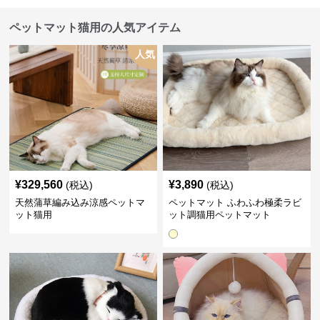
ペットマット猫用の人気アイテム
人気
¥
329,560
¥
3,890
(税込)
(税込)
天然蒲草編み込み涼感ペットマ
ペットマット ふわふわ極柔ラビ
ット猫用
ット調猫用ペットマット