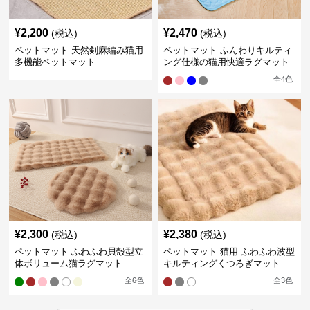
¥
2,200
¥
2,470
(税込)
(税込)
ペットマット 天然剣麻編み猫用
ペットマット ふんわりキルティ
多機能ペットマット
ング仕様の猫用快適ラグマット
全
4
色
¥
2,300
¥
2,380
(税込)
(税込)
ペットマット ふわふわ貝殻型立
ペットマット 猫用 ふわふわ波型
体ボリューム猫ラグマット
キルティングくつろぎマット
全
6
色
全
3
色