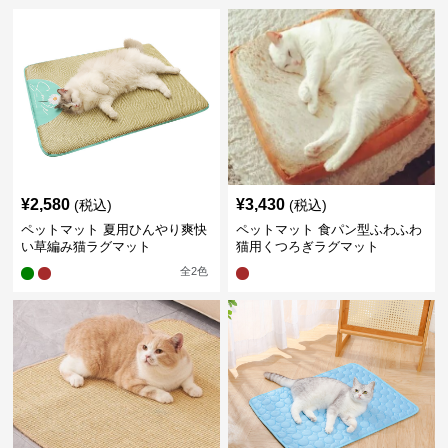
¥
2,580
¥
3,430
(税込)
(税込)
ペットマット 夏用ひんやり爽快
ペットマット 食パン型ふわふわ
い草編み猫ラグマット
猫用くつろぎラグマット
全
2
色