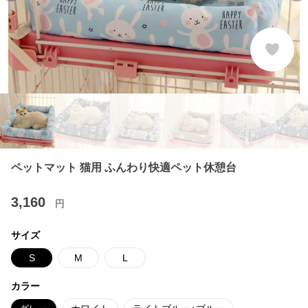
ペットマット 猫用 ふんわり快適ペット休憩台
3,160
円
サイズ
S
M
L
カラー