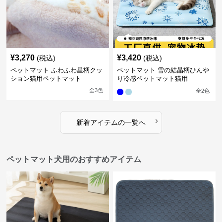
¥
3,270
¥
3,420
(税込)
(税込)
ペットマット ふわふわ星柄クッ
ペットマット 雪の結晶柄ひんや
ション猫用ペットマット
り冷感ペットマット猫用
全
3
色
全
2
色
›
新着アイテムの一覧へ
ペットマット犬用のおすすめアイテム