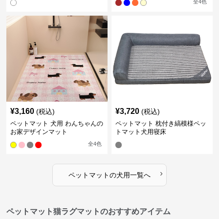
全
4
色
¥
3,160
¥
3,720
(税込)
(税込)
ペットマット 犬用 わんちゃんの
ペットマット 枕付き縞模様ペッ
お家デザインマット
トマット犬用寝床
全
4
色
›
ペットマット
の
犬用
一覧へ
ペットマット猫ラグマットのおすすめアイテム