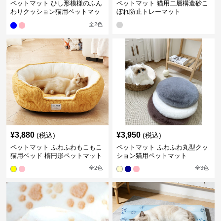
ペットマット ひし形模様のふん
ペットマット 猫用二層構造砂こ
わりクッション猫用ペットマッ
ぼれ防止トレーマット
ト
全
2
色
¥
3,880
¥
3,950
(税込)
(税込)
ペットマット ふわふわもこもこ
ペットマット ふわふわ丸型クッ
猫用ベッド 楕円形ペットマット
ション猫用ペットマット
全
2
色
全
3
色