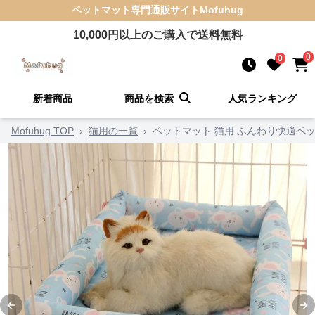
ペットマット
専門通販サイト
Mofuhug
10,000
円以上のご購入で送料無料
0
0
新着商品
商品を検索
人気ランキング
Mofuhug TOP
›
猫用の一覧
›
ペットマット 猫用 ふんわり快適ペ
Previous slide
Ne