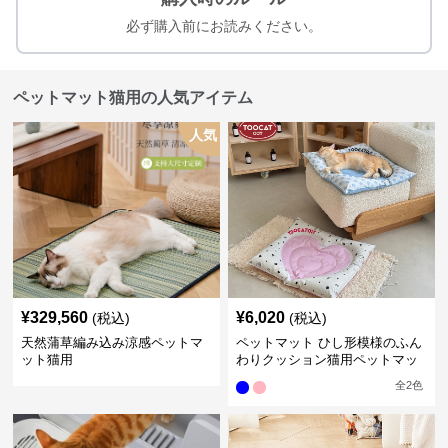
必ず購入前にお読みください。
ペットマット猫用の人気アイテム
人気
¥
329,560
¥
6,020
(税込)
(税込)
天然蒲草編み込み涼感ペットマ
ペットマット ひし形模様のふん
ット猫用
わりクッション猫用ペットマッ
ト
全
2
色