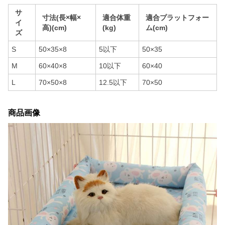
サ
寸法(長×幅×
適合体重
適合プラットフォー
イ
高)(cm)
(kg)
ム(cm)
ズ
S
50×35×8
5以下
50×35
M
60×40×8
10以下
60×40
L
70×50×8
12.5以下
70×50
商品画像