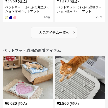
¥
3,950
¥
3,270
(税込)
(税込)
ペットマット ふわふわ丸型クッ
ペットマット ふわふわ星柄クッ
ション猫用ペットマット
ション猫用ペットマット
全
3
色
全
3
色
›
人気アイテム一覧へ
ペットマット猫用の新着アイテム
¥
6,020
¥
3,860
(税込)
(税込)