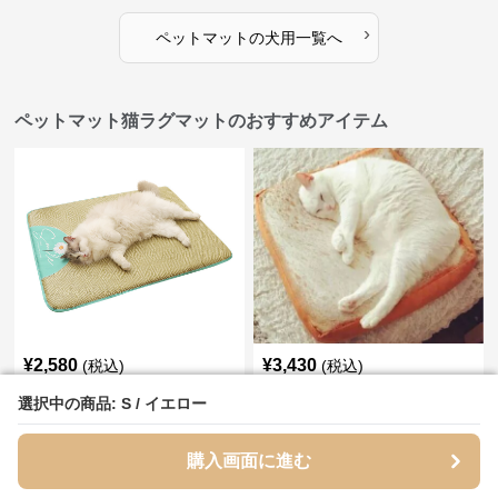
›
ペットマット
の
犬用
一覧へ
ペットマット猫ラグマットのおすすめアイテム
¥
2,580
¥
3,430
(税込)
(税込)
ペットマット 夏用ひんやり爽快
ペットマット 食パン型ふわふわ
選択中の商品: S / イエロー
選択中の商品: S / イエロー
い草編み猫ラグマット
猫用くつろぎラグマット
全
2
色
購入画面に進む
購入画面に進む