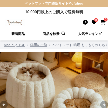
ペットマット
専門通販サイト
Mofuhug
10,000
円以上のご購入で送料無料
0
0
新着商品
商品を検索
人気ランキング
Mofuhug TOP
›
猫用の一覧
›
ペットマット 猫用 もこもくぬくぬ
Previous slide
Ne