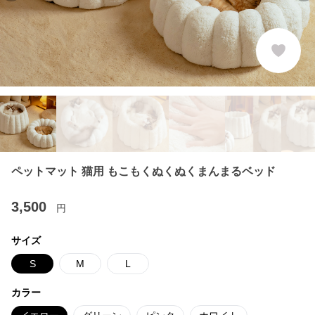
ペットマット 猫用 もこもくぬくぬくまんまるベッド
3,500
円
サイズ
S
M
L
カラー