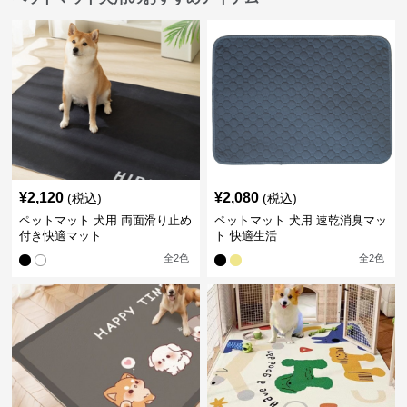
¥
2,120
¥
2,080
(税込)
(税込)
ペットマット 犬用 両面滑り止め
ペットマット 犬用 速乾消臭マッ
付き快適マット
ト 快適生活
全
2
色
全
2
色