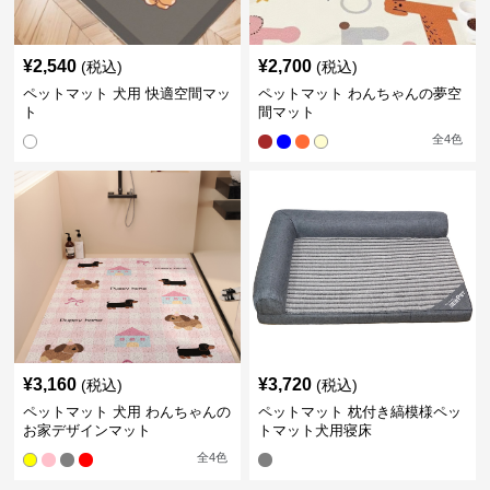
¥
2,540
¥
2,700
(税込)
(税込)
ペットマット 犬用 快適空間マッ
ペットマット わんちゃんの夢空
ト
間マット
全
4
色
¥
3,160
¥
3,720
(税込)
(税込)
ペットマット 犬用 わんちゃんの
ペットマット 枕付き縞模様ペッ
お家デザインマット
トマット犬用寝床
全
4
色