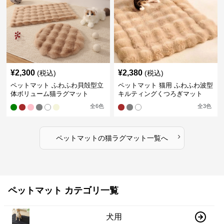
¥
2,300
¥
2,380
(税込)
(税込)
ペットマット ふわふわ貝殻型立
ペットマット 猫用 ふわふわ波型
体ボリューム猫ラグマット
キルティングくつろぎマット
全
6
色
全
3
色
›
ペットマット
の
猫ラグマット
一覧へ
ペットマット カテゴリ一覧
犬用