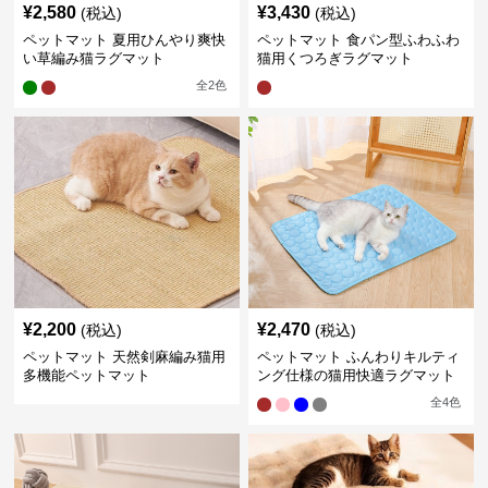
¥
2,580
¥
3,430
(税込)
(税込)
ペットマット 夏用ひんやり爽快
ペットマット 食パン型ふわふわ
い草編み猫ラグマット
猫用くつろぎラグマット
全
2
色
¥
2,200
¥
2,470
(税込)
(税込)
ペットマット 天然剣麻編み猫用
ペットマット ふんわりキルティ
多機能ペットマット
ング仕様の猫用快適ラグマット
全
4
色