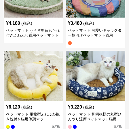
¥
4,180
¥
3,480
(税込)
(税込)
ペットマット うさぎ型背もたれ
ペットマット 可愛いキャラクタ
付きふわふわ猫用ペットマット
ー柄円形ペットマット猫用
¥
6,120
¥
3,220
(税込)
(税込)
ペットマット 果物型ふわふわ抱
ペットマット 和柄模様の丸型ひ
き枕付き猫用休憩マット
んやり涼席ペットマット猫用
全
2
色
全
2
色