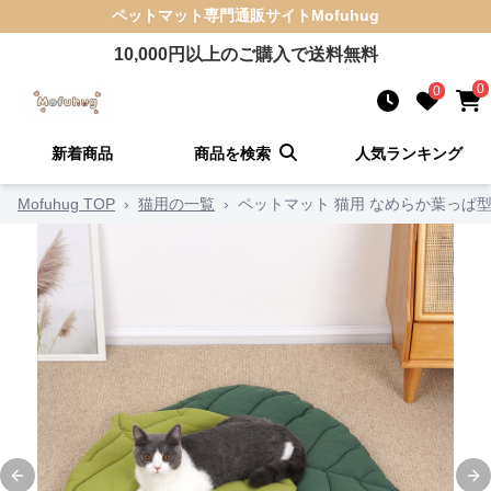
ペットマット
専門通販サイト
Mofuhug
10,000
円以上のご購入で送料無料
0
0
新着商品
商品を検索
人気ランキング
Mofuhug TOP
›
猫用の一覧
›
ペットマット 猫用 なめらか葉っぱ
Previous slide
Ne