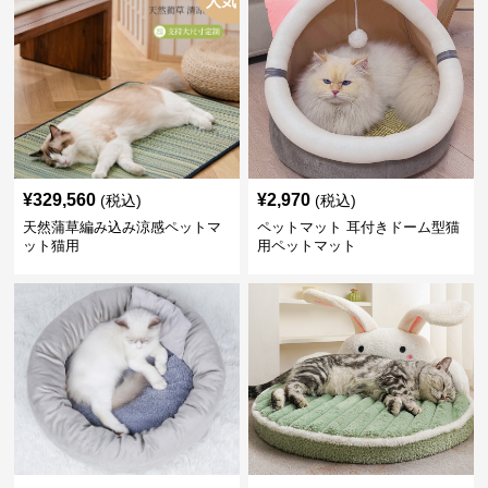
人気
¥
329,560
¥
2,970
(税込)
(税込)
天然蒲草編み込み涼感ペットマ
ペットマット 耳付きドーム型猫
ット猫用
用ペットマット