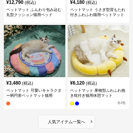
¥
12,790
¥
4,180
(税込)
(税込)
ペットマット ふんわり包み込む
ペットマット うさぎ型背もたれ
丸型クッション猫用ベッド
付きふわふわ猫用ペットマット
¥
3,480
¥
6,120
(税込)
(税込)
ペットマット 可愛いキャラクタ
ペットマット 果物型ふわふわ抱
ー柄円形ペットマット猫用
き枕付き猫用休憩マット
全
2
色
›
人気アイテム一覧へ