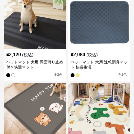
¥
2,120
¥
2,080
(税込)
(税込)
ペットマット 犬用 両面滑り止め
ペットマット 犬用 速乾消臭マッ
付き快適マット
ト 快適生活
全
2
色
全
2
色