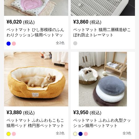
¥
6,020
¥
3,860
(税込)
(税込)
ペットマット ひし形模様のふん
ペットマット 猫用二層構造砂こ
わりクッション猫用ペットマッ
ぼれ防止トレーマット
ト
全
2
色
¥
3,880
¥
3,950
(税込)
(税込)
ペットマット ふわふわもこもこ
ペットマット ふわふわ丸型クッ
猫用ベッド 楕円形ペットマット
ション猫用ペットマット
全
2
色
全
3
色