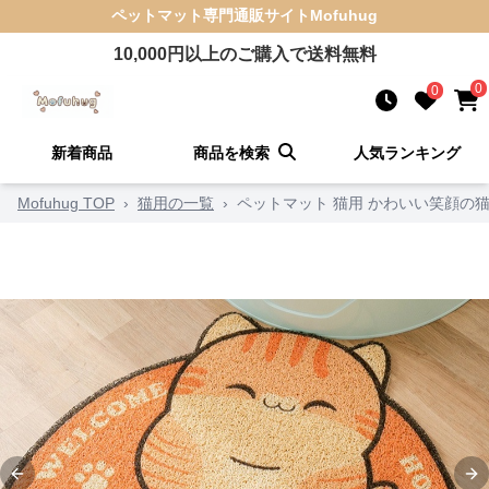
ペットマット
専門通販サイト
Mofuhug
10,000
円以上のご購入で送料無料
0
0
新着商品
商品を検索
人気ランキング
Mofuhug TOP
›
猫用の一覧
›
ペットマット 猫用 かわいい笑顔の
Previous slide
Ne