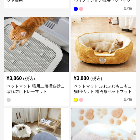
ット猫用
わりクッション猫用ペットマッ
ト
全
2
色
¥
3,860
¥
3,880
(税込)
(税込)
ペットマット 猫用二層構造砂こ
ペットマット ふわふわもこもこ
ぼれ防止トレーマット
猫用ベッド 楕円形ペットマット
全
2
色