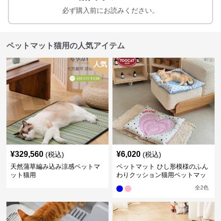
必ず購入前にお読みください。
ペットマット猫用の人気アイテム
人気
¥
329,560
¥
6,020
(税込)
(税込)
天然蒲草編み込み涼感ペットマ
ペットマット ひし形模様のふん
ット猫用
わりクッション猫用ペットマッ
ト
全
2
色