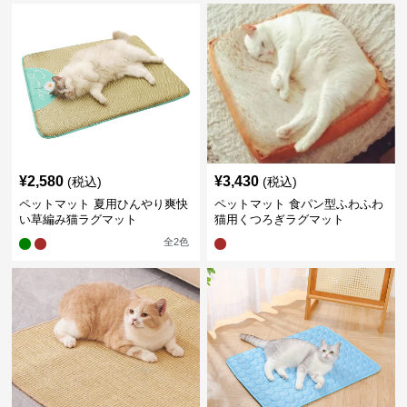
¥
2,580
¥
3,430
(税込)
(税込)
ペットマット 夏用ひんやり爽快
ペットマット 食パン型ふわふわ
い草編み猫ラグマット
猫用くつろぎラグマット
全
2
色