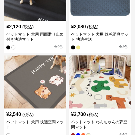
¥
2,120
¥
2,080
(税込)
(税込)
ペットマット 犬用 両面滑り止め
ペットマット 犬用 速乾消臭マッ
付き快適マット
ト 快適生活
全
2
色
全
2
色
¥
2,540
¥
2,700
(税込)
(税込)
ペットマット 犬用 快適空間マッ
ペットマット わんちゃんの夢空
ト
間マット
全
4
色