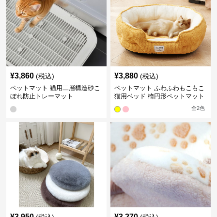
¥
3,860
¥
3,880
(税込)
(税込)
ペットマット 猫用二層構造砂こ
ペットマット ふわふわもこもこ
ぼれ防止トレーマット
猫用ベッド 楕円形ペットマット
全
2
色
¥
3,950
¥
3,270