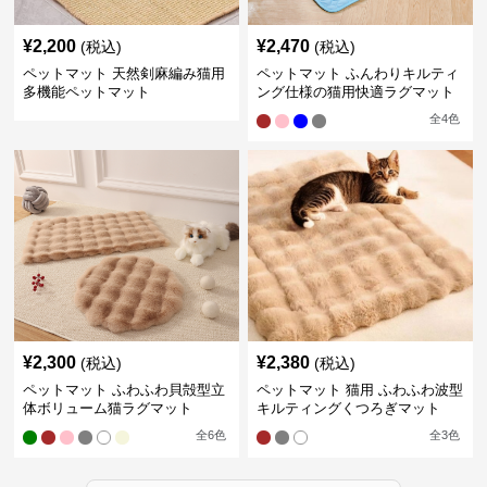
¥
2,200
¥
2,470
(税込)
(税込)
ペットマット 天然剣麻編み猫用
ペットマット ふんわりキルティ
多機能ペットマット
ング仕様の猫用快適ラグマット
全
4
色
¥
2,300
¥
2,380
(税込)
(税込)
ペットマット ふわふわ貝殻型立
ペットマット 猫用 ふわふわ波型
体ボリューム猫ラグマット
キルティングくつろぎマット
全
6
色
全
3
色