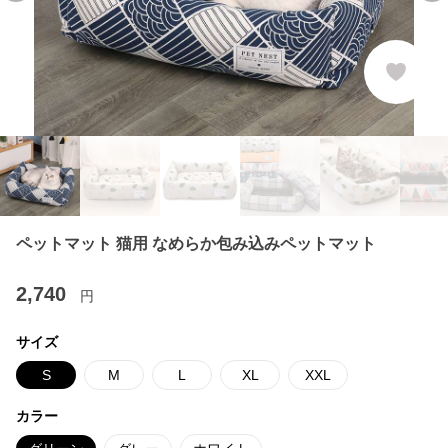
ペットマット 猫用 なめらか包み込みペットマット
2,740
円
サイズ
S
M
L
XL
XXL
カラー