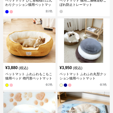
ペットマット ひし形模様のふん
ペットマット 猫用二層構造砂こ
わりクッション猫用ペットマッ
ぼれ防止トレーマット
ト
全
2
色
¥
3,880
¥
3,950
(税込)
(税込)
ペットマット ふわふわもこもこ
ペットマット ふわふわ丸型クッ
猫用ベッド 楕円形ペットマット
ション猫用ペットマット
全
2
色
全
3
色