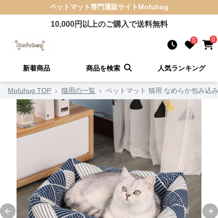
ペットマット
専門通販サイト
Mofuhug
10,000
円以上のご購入で送料無料
0
0
新着商品
商品を検索
人気ランキング
Mofuhug TOP
›
猫用の一覧
›
ペットマット 猫用 なめらか包み込
Previous slide
Ne