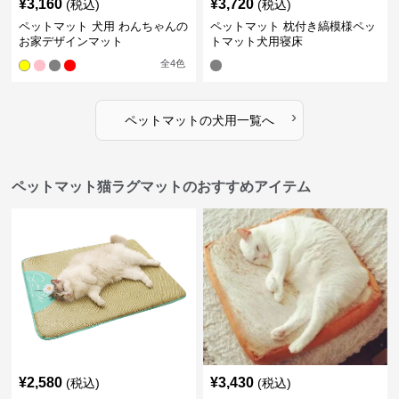
¥
3,160
¥
3,720
(税込)
(税込)
ペットマット 犬用 わんちゃんの
ペットマット 枕付き縞模様ペッ
お家デザインマット
トマット犬用寝床
全
4
色
›
ペットマット
の
犬用
一覧へ
ペットマット猫ラグマットのおすすめアイテム
¥
2,580
¥
3,430
(税込)
(税込)