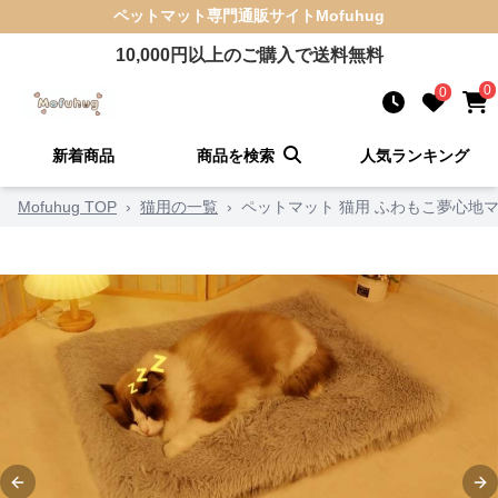
ペットマット
専門通販サイト
Mofuhug
10,000
円以上のご購入で送料無料
0
0
新着商品
商品を検索
人気ランキング
Mofuhug TOP
›
猫用の一覧
›
ペットマット 猫用 ふわもこ夢心地
Previous slide
Ne