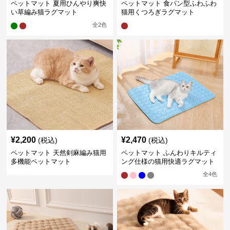
ペットマット 夏用ひんやり爽快
ペットマット 食パン型ふわふわ
い草編み猫ラグマット
猫用くつろぎラグマット
全
2
色
¥
2,200
¥
2,470
(税込)
(税込)
ペットマット 天然剣麻編み猫用
ペットマット ふんわりキルティ
多機能ペットマット
ング仕様の猫用快適ラグマット
全
4
色