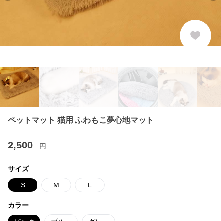
ペットマット 猫用 ふわもこ夢心地マット
2,500
円
サイズ
S
M
L
カラー