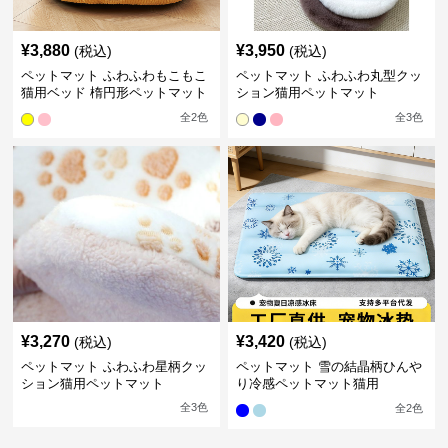
¥
3,880
¥
3,950
(税込)
(税込)
ペットマット ふわふわもこもこ
ペットマット ふわふわ丸型クッ
猫用ベッド 楕円形ペットマット
ション猫用ペットマット
全
2
色
全
3
色
¥
3,270
¥
3,420
(税込)
(税込)
ペットマット ふわふわ星柄クッ
ペットマット 雪の結晶柄ひんや
ション猫用ペットマット
り冷感ペットマット猫用
全
3
色
全
2
色