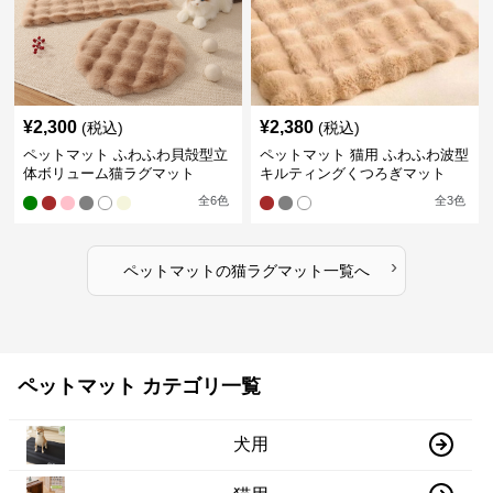
¥
2,300
¥
2,380
(税込)
(税込)
ペットマット ふわふわ貝殻型立
ペットマット 猫用 ふわふわ波型
体ボリューム猫ラグマット
キルティングくつろぎマット
全
6
色
全
3
色
›
ペットマット
の
猫ラグマット
一覧へ
ペットマット カテゴリ一覧
犬用