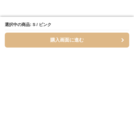
選択中の商品: S / ピンク
選択中の商品: S / ピンク
購入画面に進む
購入画面に進む
Mofuhug
について