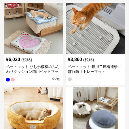
¥
6,020
¥
3,860
(税込)
(税込)
ペットマット ひし形模様のふん
ペットマット 猫用二層構造砂こ
わりクッション猫用ペットマッ
ぼれ防止トレーマット
ト
全
2
色