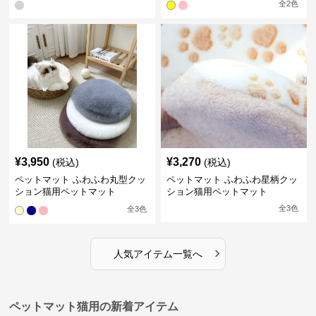
全
2
色
¥
3,950
¥
3,270
(税込)
(税込)
ペットマット ふわふわ丸型クッ
ペットマット ふわふわ星柄クッ
ション猫用ペットマット
ション猫用ペットマット
全
3
色
全
3
色
›
人気アイテム一覧へ
ペットマット猫用の新着アイテム