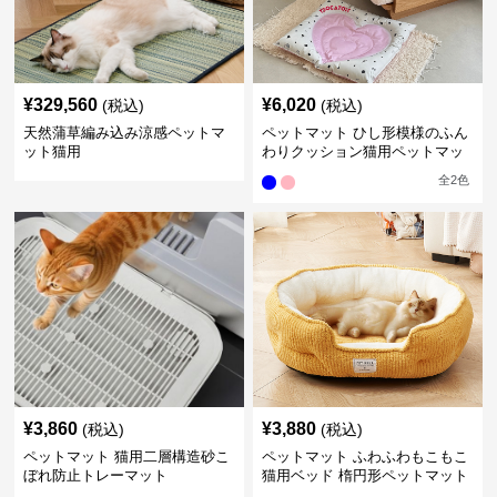
¥
329,560
¥
6,020
(税込)
(税込)
天然蒲草編み込み涼感ペットマ
ペットマット ひし形模様のふん
ット猫用
わりクッション猫用ペットマッ
ト
全
2
色
¥
3,860
¥
3,880
(税込)
(税込)
ペットマット 猫用二層構造砂こ
ペットマット ふわふわもこもこ
ぼれ防止トレーマット
猫用ベッド 楕円形ペットマット