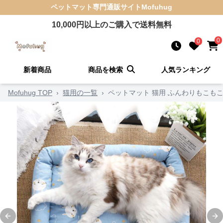
ペットマット
専門通販サイト
Mofuhug
10,000
円以上のご購入で送料無料
0
0
新着商品
商品を検索
人気ランキング
Mofuhug TOP
›
猫用の一覧
›
ペットマット 猫用 ふんわりもこも
Previous slide
Ne