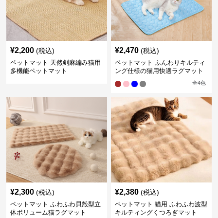
¥
2,200
¥
2,470
(税込)
(税込)
ペットマット 天然剣麻編み猫用
ペットマット ふんわりキルティ
多機能ペットマット
ング仕様の猫用快適ラグマット
全
4
色
¥
2,300
¥
2,380
(税込)
(税込)
ペットマット ふわふわ貝殻型立
ペットマット 猫用 ふわふわ波型
体ボリューム猫ラグマット
キルティングくつろぎマット