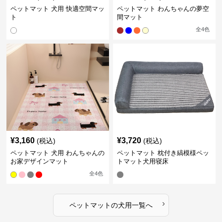
ペットマット 犬用 快適空間マッ
ペットマット わんちゃんの夢空
ト
間マット
全
4
色
¥
3,160
¥
3,720
(税込)
(税込)
ペットマット 犬用 わんちゃんの
ペットマット 枕付き縞模様ペッ
お家デザインマット
トマット犬用寝床
全
4
色
›
ペットマット
の
犬用
一覧へ