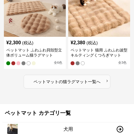
¥
2,300
¥
2,380
(税込)
(税込)
ペットマット ふわふわ貝殻型立
ペットマット 猫用 ふわふわ波型
体ボリューム猫ラグマット
キルティングくつろぎマット
全
6
色
全
3
色
›
ペットマット
の
猫ラグマット
一覧へ
ペットマット カテゴリ一覧
犬用