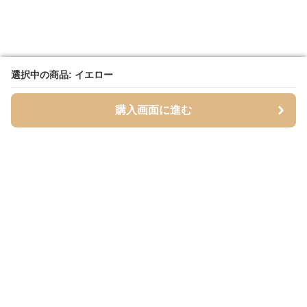
選択中の商品: イエロー
選択中の商品: イエロー
購入画面に進む
購入画面に進む
Mofuhug
について