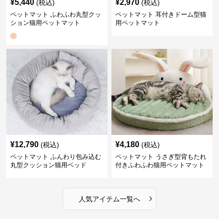
¥
5,440
¥
2,970
(税込)
(税込)
ペットマット ふわふわ丸型クッ
ペットマット 耳付きドーム型猫
ション猫用ペットマット
用ペットマット
¥
12,790
¥
4,180
(税込)
(税込)
ペットマット ふんわり包み込む
ペットマット うさぎ型背もたれ
丸型クッション猫用ベッド
付きふわふわ猫用ペットマット
›
人気アイテム一覧へ