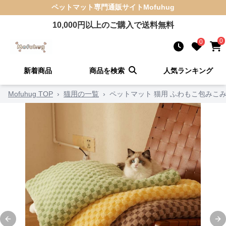
ペットマット
専門通販サイト
Mofuhug
10,000
円以上のご購入で送料無料
0
0
新着商品
商品を検索
人気ランキング
Mofuhug TOP
›
猫用の一覧
›
ペットマット 猫用 ふわもこ包みこ
Previous slide
Ne