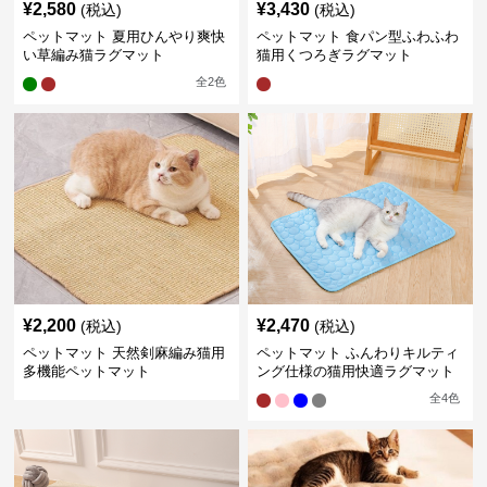
¥
2,580
¥
3,430
(税込)
(税込)
ペットマット 夏用ひんやり爽快
ペットマット 食パン型ふわふわ
い草編み猫ラグマット
猫用くつろぎラグマット
全
2
色
¥
2,200
¥
2,470
(税込)
(税込)
ペットマット 天然剣麻編み猫用
ペットマット ふんわりキルティ
多機能ペットマット
ング仕様の猫用快適ラグマット
全
4
色