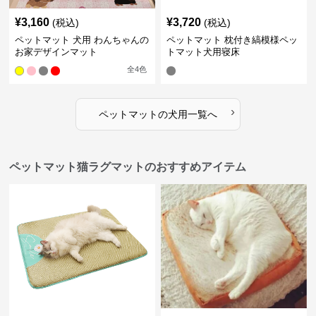
¥
3,160
¥
3,720
(税込)
(税込)
ペットマット 犬用 わんちゃんの
ペットマット 枕付き縞模様ペッ
お家デザインマット
トマット犬用寝床
全
4
色
›
ペットマット
の
犬用
一覧へ
ペットマット猫ラグマットのおすすめアイテム