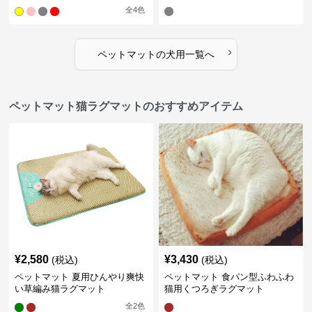
全
4
色
›
ペットマット
の
犬用
一覧へ
ペットマット猫ラグマットのおすすめアイテム
¥
2,580
¥
3,430
(税込)
(税込)
ペットマット 夏用ひんやり爽快
ペットマット 食パン型ふわふわ
い草編み猫ラグマット
猫用くつろぎラグマット
全
2
色