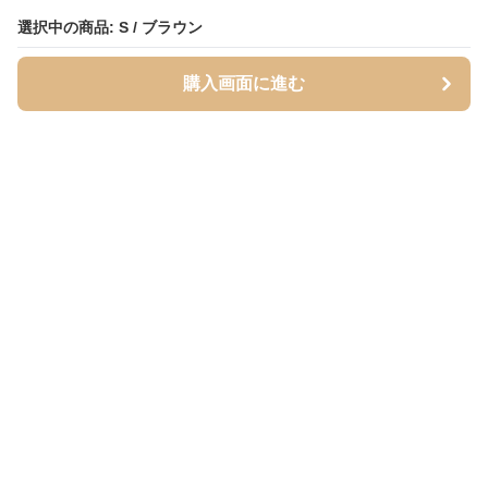
選択中の商品: S / ブラウン
選択中の商品: S / ブラウン
購入画面に進む
購入画面に進む
Mofuhug
について
会社概要
利用規約