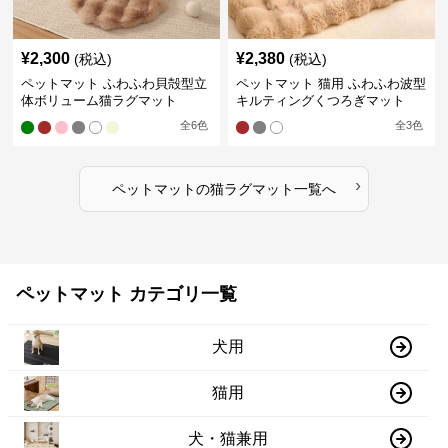
¥
2,300
¥
2,380
(税込)
(税込)
ペットマット ふわふわ貝殻型立
ペットマット 猫用 ふわふわ波型
体ボリューム猫ラグマット
キルティングくつろぎマット
全
6
色
全
3
色
›
ペットマット
の
猫ラグマット
一覧へ
ペットマット カテゴリ一覧
犬用
猫用
犬・猫兼用