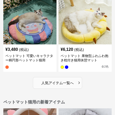
¥
3,480
¥
6,120
(税込)
(税込)
ペットマット 可愛いキャラクタ
ペットマット 果物型ふわふわ抱
ー柄円形ペットマット猫用
き枕付き猫用休憩マット
全
2
色
›
人気アイテム一覧へ
ペットマット猫用の新着アイテム