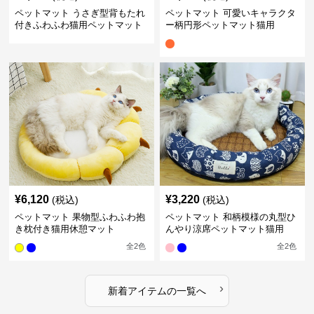
ペットマット うさぎ型背もたれ
ペットマット 可愛いキャラクタ
付きふわふわ猫用ペットマット
ー柄円形ペットマット猫用
¥
6,120
¥
3,220
(税込)
(税込)
ペットマット 果物型ふわふわ抱
ペットマット 和柄模様の丸型ひ
き枕付き猫用休憩マット
んやり涼席ペットマット猫用
全
2
色
全
2
色
›
新着アイテムの一覧へ