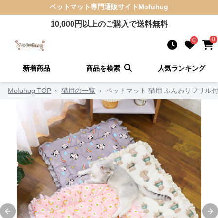
ペットマット
専門通販サイト
Mofuhug
10,000
円以上のご購入で送料無料
0
0
新着商品
商品を検索
人気ランキング
Mofuhug TOP
›
猫用の一覧
›
ペットマット 猫用 ふんわりフリル
Previous slide
Ne