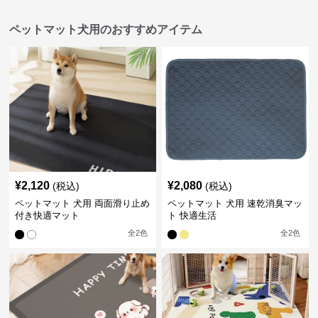
ペットマット犬用のおすすめアイテム
¥
2,120
¥
2,080
(税込)
(税込)
ペットマット 犬用 両面滑り止め
ペットマット 犬用 速乾消臭マッ
付き快適マット
ト 快適生活
全
2
色
全
2
色