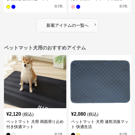
全
2
色
全
2
色
›
新着アイテムの一覧へ
ペットマット犬用のおすすめアイテム
¥
2,120
¥
2,080
(税込)
(税込)
ペットマット 犬用 両面滑り止め
ペットマット 犬用 速乾消臭マッ
付き快適マット
ト 快適生活
全
2
色
全
2
色