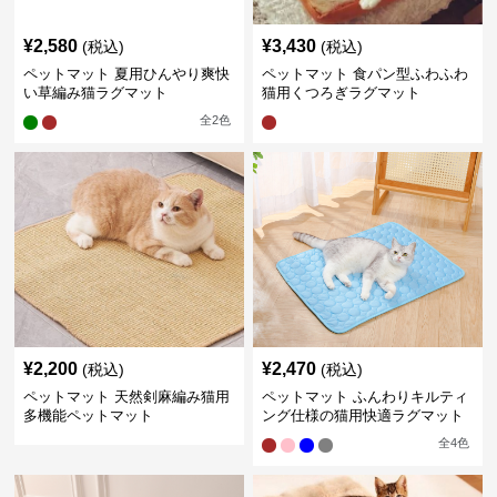
¥
2,580
¥
3,430
(税込)
(税込)
ペットマット 夏用ひんやり爽快
ペットマット 食パン型ふわふわ
い草編み猫ラグマット
猫用くつろぎラグマット
全
2
色
¥
2,200
¥
2,470
(税込)
(税込)
ペットマット 天然剣麻編み猫用
ペットマット ふんわりキルティ
多機能ペットマット
ング仕様の猫用快適ラグマット
全
4
色