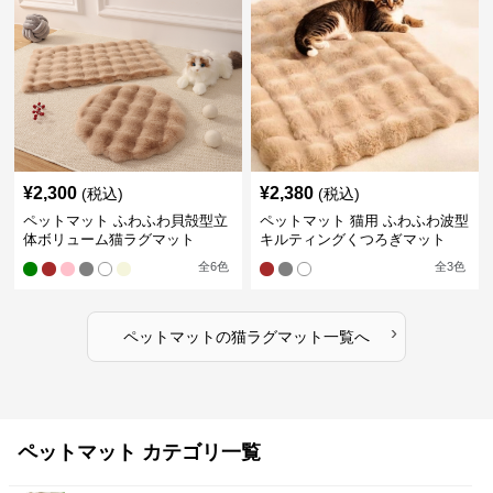
¥
2,300
¥
2,380
(税込)
(税込)
ペットマット ふわふわ貝殻型立
ペットマット 猫用 ふわふわ波型
体ボリューム猫ラグマット
キルティングくつろぎマット
全
6
色
全
3
色
›
ペットマット
の
猫ラグマット
一覧へ
ペットマット カテゴリ一覧