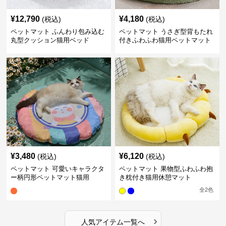
¥
12,790
¥
4,180
(税込)
(税込)
ペットマット ふんわり包み込む
ペットマット うさぎ型背もたれ
丸型クッション猫用ベッド
付きふわふわ猫用ペットマット
¥
3,480
¥
6,120
(税込)
(税込)
ペットマット 可愛いキャラクタ
ペットマット 果物型ふわふわ抱
ー柄円形ペットマット猫用
き枕付き猫用休憩マット
全
2
色
›
人気アイテム一覧へ