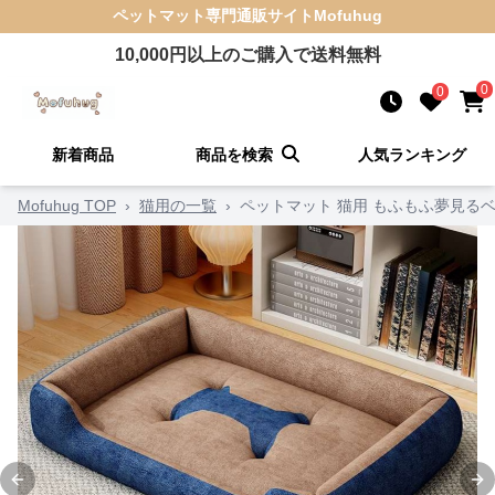
ペットマット
専門通販サイト
Mofuhug
10,000
円以上のご購入で送料無料
0
0
新着商品
商品を検索
人気ランキング
Mofuhug TOP
›
猫用の一覧
›
ペットマット 猫用 もふもふ夢見る
Previous slide
Ne