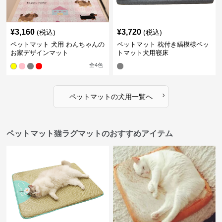
¥
3,160
¥
3,720
(税込)
(税込)
ペットマット 犬用 わんちゃんの
ペットマット 枕付き縞模様ペッ
お家デザインマット
トマット犬用寝床
全
4
色
›
ペットマット
の
犬用
一覧へ
ペットマット猫ラグマットのおすすめアイテム