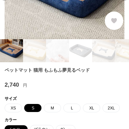
ペットマット 猫用 もふもふ夢見るベッド
2,740
円
サイズ
XS
S
M
L
XL
2XL
カラー